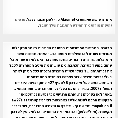
אתר זו עושה שימוש ב-Akismet כדי לסנן תגובות זבל.
פרטים
נוספים אודות איך המידע מהתגובה שלך יעובד
.
הבהרה:
התמונות המפורסמות במסגרת הכתבות באתר מתקבלות
מגורמים שונים ו/או מצולמות מטעם אנשי האתר. תמונות אשר
מתקבלות מגורמים חיצוניים מתפרסמות בהתאם למידע שהתקבל
עימם במועד כתיבת הכתבה. אנו עושים את מיטב המאמצים לכבד
את זכויותיהם של בעלי זכויות היוצרים ומנסים ככל הניתן לאתר
בעלי זכויות יוצרים עבור שימוש בחומרים המתפרסמים.
השימוש נעשה על פי עדכון 5 לסעיף 27א לחוק זכויות היוצרים
תשס"ח 2007. במידה והנכם בעלי זכויות יוצרים בחומר המופיע
באתר ו/או בפרסום זה, ואתם מרגישים כי נפגעה זכותכם אנו
מבקשים ממכם לפנות אלינו באמצעות דואר אלקטרוני law27a at
mapah.co.il יחד עם קישור לדף או היצירה המדוברת, שם ודרכי
תקשורת (מייל/טלפון) ואנו נסיר את החומרים. או לחילופין לעדכון
פרטיכם ומתן קרדיט כנדרש וזאת על פי דרישתכם והסכמתכם.