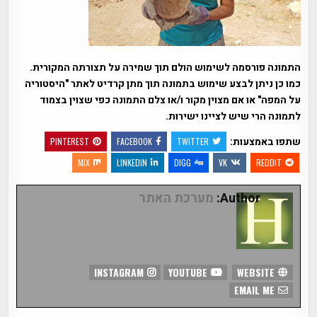
התמונה פורסמה לשימוש הולם תוך שמירה על תצורתה המקורית.
כמו כן ניתן לבצע שימוש בתמונה תוך מתן קרדיט לאתר "היסטוריה
על המפה" או אם מצוין מקור ו/או צלם התמונה כפי שצוין בצמוד
לתמונה הרי שיש לציינו ישירות.
שתפו באמצעות:
PINTEREST
FACEBOOK
TWITTER
MIX
LINKEDIN
DIGG
VK
REDDIT
Author:
מערכת האתר
INSTAGRAM
YOUTUBE
WEBSITE
EMAIL ME