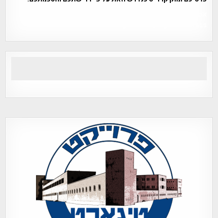
אפי אליאן , היסטוריה על המפה , פרוייקט טיגארט , Efi Elian ,
Tegart Fort , tegart fortress