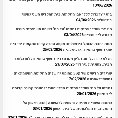
10/06/2026
בית יוצר גדול לכלי אבן מתקופת בית המקדש השני נחשף
בירושלים
04/06/2026
חוליית שודדי עתיקות נתפסו "על חם" כשהם משחיתים מערת
קבורה ליד טבריה
03/04/2026
תחת רחבת הכותל בירושלים: מקווה טהרה קדום מתקופת ימי בית
שני נחשף בחפירה ארכיאלוגית
25/03/2026
זה לא קורה כל יום: תליון מנורה נדיר נחשף בחפירות למרגלות הר
הבית, צפונית לעיר דוד
23/03/2026
שרידים חדשים של קטע מחומת ירושלים מתקופת החשמונאים
נחשפו לאחרונה
17/02/2026
נתפסו על חם: שודדי עתיקות חפרו והחריבו מערת קבורה קדומה
ליד חיטין
20/01/2026
כתובת אשורית עתיקה נחשפת לראשונה | מבט ראשון אל
ההתכתבות המלכותית של בית ראשון
03/01/2026
מפגש 'שחקים' עם מיכל גבאי להנצחת שני גבאי הי״ד
02/01/2026