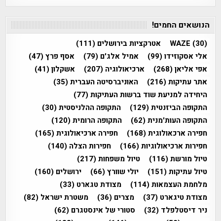
הנושאים החמים!
(30)
WAZE
אטרקציות בירושלים
(111)
אלי אסקוזידו
(99)
אמיל אלג'ם
(79)
אסף פרץ
(47)
אפי אליאן
(268)
ארכיאולוגיה
(207)
אשקלון
(41)
אתר עתיקות
(216)
האוניברסיטה העברית
(35)
היחידה למניעת שוד ברשות העתיקות
(77)
התקופה הביזנטית
(129)
התקופה ההלניסטית
(30)
התקופה העות'מנית
(62)
התקופה הרומית
(120)
חפירה ארכאולוגית
(168)
חפירה ארכיאולוגית
(165)
חפירות ארכיאולוגיות
(166)
חפירות הצלה
(140)
טיול מורשת
(116)
טיול משפחות
(217)
טיול עתיקות
(151)
יולי שוורץ
(66)
ירושלים
(160)
מלחמת העצמאות
(114)
מצודת טגארט
(33)
מצודת טיגארט
(37)
מצרים
(36)
משטרת ישראל
(82)
ניר דיסטלפלד
(32)
סטורי של אינסטגרם
(62)