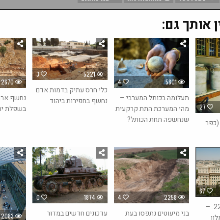
ן אותך גם:
3
5221
2670
4
5801
כלי חרס עתיק בדמות אדם
נחשף ארמ
תעלומה בכותל המערבי –
נחשף בחפירות ביהוד
27
בשפלת יה
מהי המערכת התת קרקעית
שנחשפה תחת הכותל?
(כפר
67
0
1874
4
2258
היום בהיסטוריה 22.7. –
בני מיעוטים נתפסו בעת
עדכונים חדשים במדור
2083
 מלון