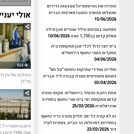
החזירו את ההיסטוריה! מטבעות נדירים
אולי יעניי
שנעלמו מהארץ הושבו מארצות הברית
15/06/2026
הפתעה במכתש הילד שהרים אבן וגילה
פסלון קדום בן 1,700 שנה
10/06/2026
בית יוצר גדול לכלי אבן מתקופת בית
המקדש השני נחשף בירושלים
04/06/2026
1658
חוליית שודדי עתיקות נתפסו "על חם"
המחלבה של עין חי 
כשהם משחיתים מערת קבורה ליד טבריה
מל"ל)
03/04/2026
תחת רחבת הכותל בירושלים: מקווה טהרה
קדום מתקופת ימי בית שני נחשף בחפירה
ארכיאלוגית
25/03/2026
זה לא קורה כל יום: תליון מנורה נדיר נחשף
7518
בחפירות למרגלות הר הבית, צפונית לעיר
דוד
23/03/2026
שנת 1946 פיצוץ