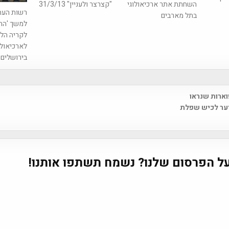
השחתת אתר ארכיאולוגי
"קצרצר ולעניין" 31/3/13
רשות העת
בתל מארבים
למשך 'הח
לקריה הל
לארכיאולו
בירושלים
ארות שנראו
na
ער לכיש שפלת
ל הפרסום שלנו? נשמח תשתפו אותנו!