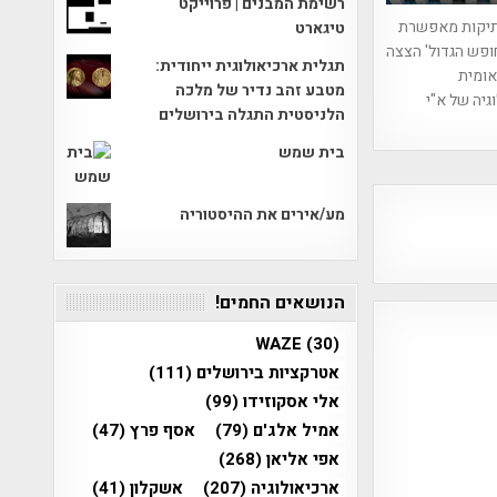
רשימת המבנים | פרוייקט
יקות מאפשרת
טיגארט
ופש הגדול' הצצה
תגלית ארכיאולוגית ייחודית:
אומית
מטבע זהב נדיר של מלכה
גיה של א"י
הלניסטית התגלה בירושלים
בית שמש
מע/אירים את ההיסטוריה
הנושאים החמים!
WAZE
(30)
אטרקציות בירושלים
(111)
אלי אסקוזידו
(99)
אמיל אלג'ם
(79)
אסף פרץ
(47)
אפי אליאן
(268)
ארכיאולוגיה
(207)
אשקלון
(41)