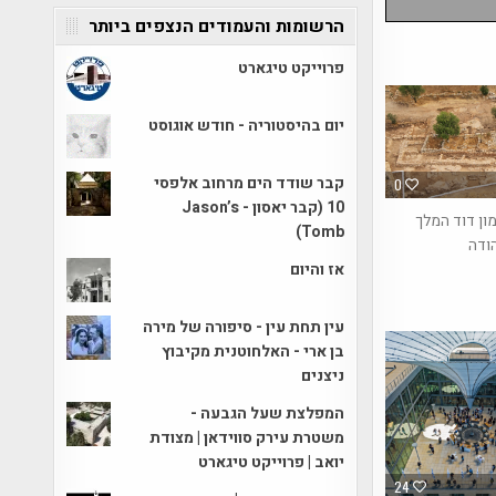
הרשומות והעמודים הנצפים ביותר
פרוייקט טיגארט
יום בהיסטוריה - חודש אוגוסט
קבר שודד הים מרחוב אלפסי
0
10 (קבר יאסון - Jason’s
ון דוד המלך
Tomb)
ודה
אז והיום
עין תחת עין - סיפורה של מירה
בן ארי - האלחוטנית מקיבוץ
ניצנים
המפלצת שעל הגבעה -
משטרת עירק סווידאן | מצודת
יואב | פרוייקט טיגארט
24