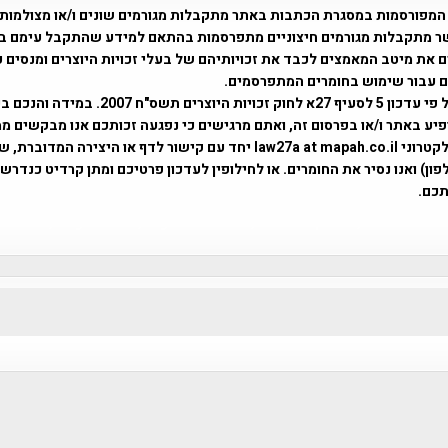
המפורסמות במסגרת הכתבות באתר מתקבלות מגורמים שונים ו/או מצולמות
ר מתקבלות מגורמים חיצוניים מתפרסמות בהתאם למידע שהתקבל עימם ב
 את מיטב המאמצים לכבד את זכויותיהם של בעלי זכויות היוצרים ומנסים 
ים עבור שימוש בחומרים המתפרסמים.
השימוש נעשה על פי עדכון 5 לסעיף 27א לחוק זכויות היוצרים ת
פיע באתר ו/או בפרסום זה, ואתם מרגישים כי נפגעה זכותכם אנו מבקשים ממ
באמצעות דואר אלקטרוני law27a at mapah.co.il יחד עם קישור לדף או היצירה המדו
ון) ואנו נסיר את החומרים. או לחילופין לעדכון פרטיכם ומתן קרדיט כנדרש 
כם.
פרוייקט טיגארט , Efi Elian , Tegart Fort , tegart fortress