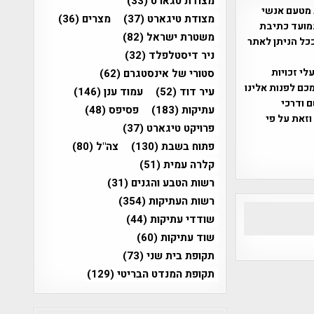
מצודת טגארט
(33)
 מטעם אנשי
מצודת טיגארט
(37)
מצרים
(36)
מועד כתיבת
משטרת ישראל
(82)
ככל הניתן לאתר
ניר דיסטלפלד
(32)
שס"ח 2007. במידה והנכם בעלי זכויות
סטורי של אינסטגרם
(62)
כם לפנות אלינו
עיר דוד
(52)
עמוד ענן
(146)
ברת, שם ודרכי
עתיקות
(183)
פסיפס
(48)
וזאת על פי
פרויקט טיגארט
(37)
פתוח בשבת
(130)
צה"ל
(80)
קלרה עמית
(51)
רשות הטבע והגנים
(31)
רשות העתיקות
(354)
שודדי עתיקות
(44)
שוד עתיקות
(60)
תקופת בית שני
(73)
תקופת המנדט הבריטי
(129)