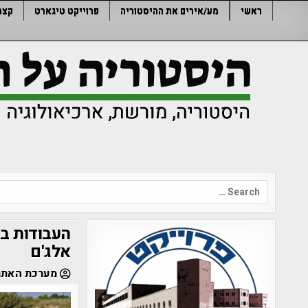
Ski
ראשי
מע/אירים את ההיסטוריה
פרוייקט טיגארט
קצר
t
conten
Search
for:
העבודות ב
אלג'ם
מערכת האתר