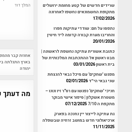
המלך דוד
שרידים חדשים של קטע מחומת ירושלים
מתקופת החשמונאים נחשפו לאחרונה
17/02/2026
נתפסו על חם: שודדי עתיקות חפרו
והחריבו מערת קבורה קדומה ליד חיטין
20/01/2026
כתובת אשורית עתיקה נחשפת לראשונה |
Post
אחוזת קבר מהמפו
מבט ראשון אל ההתכתבות המלכותית של
vigation
בארץ התגלתה בי
בית ראשון
03/01/2026
יהודה
מפגש 'שחקים' עם מיכל גבאי להנצחת
שני גבאי הי״ד
02/01/2026
חניכי 'שחקים' נפגשו עם רס"ר זיו ונונו –
מה דעתך ע
משטרת אשקלון | סיפור אישי מבוקר
מתקפת ה 7/10
07/12/2025
גת עתיקה לייצור יין נחנכה בפארק
ארכיאולוגי חדש במושב זרחיה שבשפלה
11/11/2025