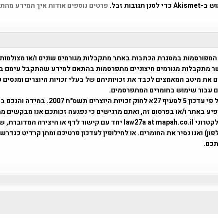
 תגובות זבל.
פרטים נוספים אודות איך המידע מהת
המפורסמות במסגרת הכתבות באתר מתקבלות מגורמים שונים ו/או מצולמות
ר מתקבלות מגורמים חיצוניים מתפרסמות בהתאם למידע שהתקבל עימם ב
 את מיטב המאמצים לכבד את זכויותיהם של בעלי זכויות היוצרים ומנסים 
ים עבור שימוש בחומרים המתפרסמים.
השימוש נעשה על פי עדכון 5 לסעיף 27א לחוק זכויות היוצרים ת
פיע באתר ו/או בפרסום זה, ואתם מרגישים כי נפגעה זכותכם אנו מבקשים ממ
באמצעות דואר אלקטרוני law27a at mapah.co.il יחד עם קישור לדף או היצירה המדו
ון) ואנו נסיר את החומרים. או לחילופין לעדכון פרטיכם ומתן קרדיט כנדרש 
כם.
פרוייקט טיגארט , Efi Elian , Tegart Fort , tegart fortress