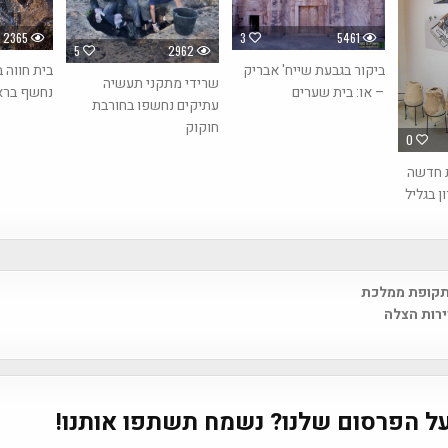
2365
3
5461
5
2962
ביקור בגבעת שייח' אבריק
שרידי מתקני תעשיה
נחשף ברא
– או: בית שערים
עתיקים נחשפו בחורבת
חוקוק
0
ת חדשה
ן בגליל
מתקופת ממלכת
na
רות הצלה
ל הפרסום שלנו? נשמח תשתפו אותנו!