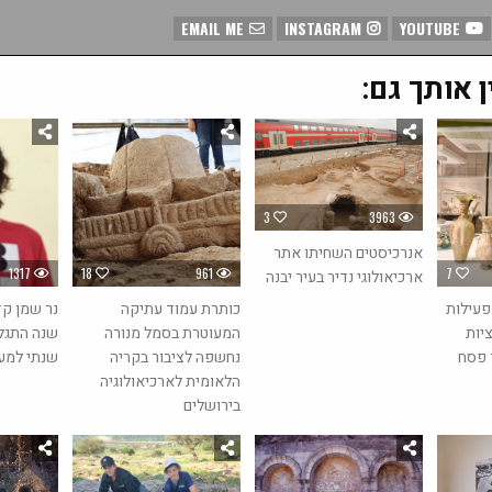
EMAIL ME
INSTAGRAM
YOUTUBE
ן אותך גם:
3
3963
אנרכיסטים השחיתו אתר
1317
18
961
7
ארכיאולוגי נדיר בעיר יבנה
פעילות
כותרת עמוד עתיקה
יות
המעוטרת בסמל מנורה
שנה התגלה
 פסח
נחשפה לציבור בקריה
שנתי למע
הלאומית לארכיאולוגיה
בירושלים