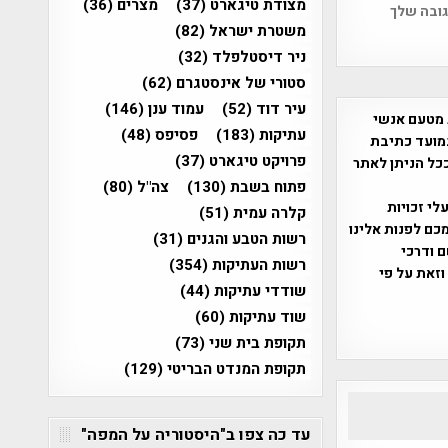
מצודת טיגארט
(37)
מצרים
(36)
גובה שלך
משטרת ישראל
(82)
ניר דיסטלפלד
(32)
סטורי של אינסטגרם
(62)
עיר דוד
(52)
עמוד ענן
(146)
 מטעם אנשי
עתיקות
(183)
פסיפס
(48)
מועד כתיבת
פרויקט טיגארט
(37)
ככל הניתן לאתר
פתוח בשבת
(130)
צה"ל
(80)
שס"ח 2007. במידה והנכם בעלי זכויות
קלרה עמית
(51)
כם לפנות אלינו
רשות הטבע והגנים
(31)
ברת, שם ודרכי
רשות העתיקות
(354)
וזאת על פי
שודדי עתיקות
(44)
שוד עתיקות
(60)
תקופת בית שני
(73)
תקופת המנדט הבריטי
(129)
עד כה צפו ב"היסטוריה על המפה"