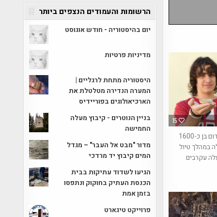
הרשומות והעמודים הנצפים ביותר
יום בהיסטוריה - חודש אוגוסט
מדיניות פרטיות
היסטוריה מתחת לרגליים |
המערה הנדירה מטלטלת את
הארכיאולוגים בפוריידיס
בניין הנוטרים - קיבוץ מעלה
15
החמישה
נר שמן קדום בן כ-1600
מדור "מבט אל העבר" – מגדל
 במהלך טיול
המים קיבוץ יד מרדכי
לה עקרבים
הגיעו לשדוד עתיקות בבית
הכנסת העתיק בחוקוק ונתפסו
בזמן אמת
פרוייקט טיגארט