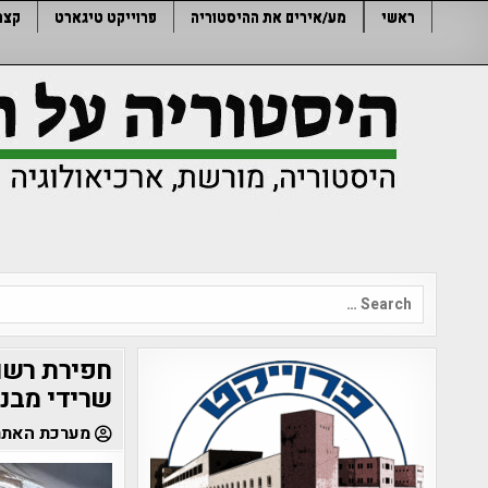
Ski
ראשי
מע/אירים את ההיסטוריה
פרוייקט טיגארט
קצר
t
conten
Search
for:
חפירת רשו
שרידי מבני
מערכת האתר