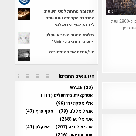
תעלומה מתחת לפני השטח:
6
המנהרה הקדומה שנחשפה
בית חווה בן כ-2800 שנה
ליד הקיבוץ הירושלמי
ש העין
צילומי תיעוד העיר אשקלון
ויישובי הסביבה - 1955
מע/אירים את ההיסטוריה
הנושאים החמים!
WAZE
(30)
אטרקציות בירושלים
(111)
אלי אסקוזידו
(99)
אמיל אלג'ם
(79)
אסף פרץ
(47)
אפי אליאן
(268)
ארכיאולוגיה
(207)
אשקלון
(41)
אתר עתיקות
(216)