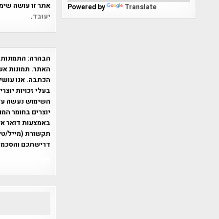
אתר זו עושה שימוש ב-Akismet כדי לסנן
Powered by
Translate
יעובד
.
הבהרה:
התמונות 
האתר. תמונות אש
הכתבה. אנו עושים
בעלי זכויות יוצר
יוצרים בחומר המו
תקשורת (מייל/טלפ
דרישתכם והסכמת
אפי אליאן , היסטוריה על המפה , 