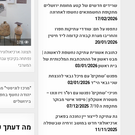
שרידים חדשים של קטע מחומת ירושלים
מתקופת החשמונאים נחשפו לאחרונה
17/02/2026
נתפסו על חם: שודדי עתיקות חפרו
והחריבו מערת קבורה קדומה ליד חיטין
20/01/2026
3716
תצוגה ארכיאולוגי
כתובת אשורית עתיקה נחשפת לראשונה |
נפתחה בקיבוץ עברו
מבט ראשון אל ההתכתבות המלכותית של
המערבי
בית ראשון
03/01/2026
מפגש 'שחקים' עם מיכל גבאי להנצחת
שני גבאי הי״ד
02/01/2026
Post
"מרכז לוגיסטי" 
חניכי 'שחקים' נפגשו עם רס"ר זיו ונונו –
vigation
יהודה נחשף בחפי
משטרת אשקלון | סיפור אישי מבוקר
בירושלים
מתקפת ה 7/10
07/12/2025
גת עתיקה לייצור יין נחנכה בפארק
ארכיאולוגי חדש במושב זרחיה שבשפלה
מה דעתך ע
11/11/2025