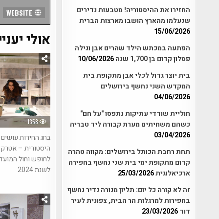
החזירו את ההיסטוריה! מטבעות נדירים
WEBSITE
שנעלמו מהארץ הושבו מארצות הברית
15/06/2026
אולי יעניי
הפתעה במכתש הילד שהרים אבן וגילה
פסלון קדום בן 1,700 שנה
10/06/2026
בית יוצר גדול לכלי אבן מתקופת בית
המקדש השני נחשף בירושלים
04/06/2026
חוליית שודדי עתיקות נתפסו "על חם"
1358
כשהם משחיתים מערת קבורה ליד טבריה
03/04/2026
בחג החירות עושים 
היסטורית – אטרקצ
תחת רחבת הכותל בירושלים: מקווה טהרה
לחופש וחול המועד
קדום מתקופת ימי בית שני נחשף בחפירה
לשנת 2024
ארכיאלוגית
25/03/2026
זה לא קורה כל יום: תליון מנורה נדיר נחשף
בחפירות למרגלות הר הבית, צפונית לעיר
דוד
23/03/2026