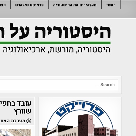
Ski
ראשי
מע/אירים את ההיסטוריה
פרוייקט טיגארט
קצר
t
conten
Search
for:
עובד בחפיר
שוורץ
מערכת האתר