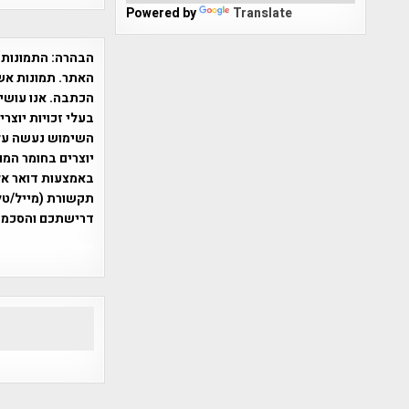
Powered by
Translate
הבהרה:
התמונות 
האתר. תמונות אש
הכתבה. אנו עושים
בעלי זכויות יוצר
יוצרים בחומר המו
תקשורת (מייל/טלפ
דרישתכם והסכמת
אפי אליאן , היסטוריה על המפה , 