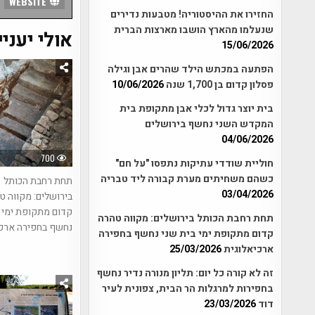
WEBSITE
החזירו את ההיסטוריה! מטבעות נדירים
שנעלמו מהארץ הושבו מארצות הברית
אולי יעניי
15/06/2026
הפתעה במכתש הילד שהרים אבן וגילה
פסלון קדום בן 1,700 שנה
10/06/2026
בית יוצר גדול לכלי אבן מתקופת בית
המקדש השני נחשף בירושלים
04/06/2026
700
חוליית שודדי עתיקות נתפסו "על חם"
כשהם משחיתים מערת קבורה ליד טבריה
תחת רחבת הכותל
03/04/2026
בירושלים: מקווה ט
קדום מתקופת ימי ב
תחת רחבת הכותל בירושלים: מקווה טהרה
נחשף בחפירה ארכי
קדום מתקופת ימי בית שני נחשף בחפירה
ארכיאלוגית
25/03/2026
זה לא קורה כל יום: תליון מנורה נדיר נחשף
בחפירות למרגלות הר הבית, צפונית לעיר
דוד
23/03/2026