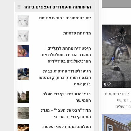
הרשומות והעמודים הנצפים ביותר
יום בהיסטוריה - חודש אוגוסט
מדיניות פרטיות
היסטוריה מתחת לרגליים |
המערה הנדירה מטלטלת את
הארכיאולוגים בפוריידיס
הגיעו לשדוד עתיקות בבית
הכנסת העתיק בחוקוק ונתפסו
בזמן אמת
0
ציבורי מתקופת
בניין הנוטרים - קיבוץ מעלה
ון נחשף
החמישה
בירושלים
מדור "מבט אל העבר" – מגדל
המים קיבוץ יד מרדכי
תעלומה מתחת לפני השטח: