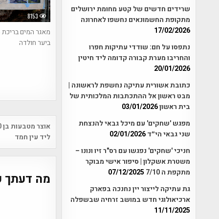
שרידים חדשים של קטע מחומת ירושלים
8153
מתקופת החשמונאים נחשפו לאחרונה
17/02/2026
מאגר המים בריכת 
ביער חולדה
נתפסו על חם: שודדי עתיקות חפרו
והחריבו מערת קבורה קדומה ליד חיטין
20/01/2026
כתובת אשורית עתיקה נחשפת לראשונה |
מבט ראשון אל ההתכתבות המלכותית של
בית ראשון
03/01/2026
Post
מפגש 'שחקים' עם מיכל גבאי להנצחת
שני גבאי הי״ד
02/01/2026
vigation
ליד עין חמד
חניכי 'שחקים' נפגשו עם רס"ר זיו ונונו –
משטרת אשקלון | סיפור אישי מבוקר
מתקפת ה 7/10
07/12/2025
מה דעתך ע
גת עתיקה לייצור יין נחנכה בפארק
ארכיאולוגי חדש במושב זרחיה שבשפלה
11/11/2025