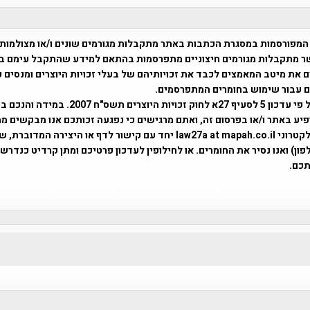
המפורסמות במסגרת הכתבות באתר מתקבלות מגורמים שונים ו/או מצולמות
ר מתקבלות מגורמים חיצוניים מתפרסמות בהתאם למידע שהתקבל עימם ב
 את מיטב המאמצים לכבד את זכויותיהם של בעלי זכויות היוצרים ומנסים 
ים עבור שימוש בחומרים המתפרסמים.
השימוש נעשה על פי עדכון 5 לסעיף 27א לחוק זכויות היוצרים ת
פיע באתר ו/או בפרסום זה, ואתם מרגישים כי נפגעה זכותכם אנו מבקשים ממ
באמצעות דואר אלקטרוני law27a at mapah.co.il יחד עם קישור לדף או היצירה המדו
ון) ואנו נסיר את החומרים. או לחילופין לעדכון פרטיכם ומתן קרדיט כנדרש 
כם.
פרוייקט טיגארט , Efi Elian , Tegart Fort , tegart fortress