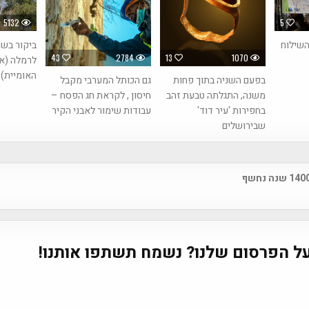
5132
5
השילוח
ביקור בשר
43
2784
13
1070
לרמלה (א
האומיית)
בפעם השניה בתוך פחות
גם הכותל המערבי מקבל
משנה, התגלתה טבעת זהב
חיסון , לקראת חג הפסח –
בחפירות 'עיר דוד'
עבודות שימור לאבני הקיר
שבירושלים
אוצר מטבעות בן 1400 שנה נחשף
na
ל הפרסום שלנו? נשמח תשתפו אותנו!