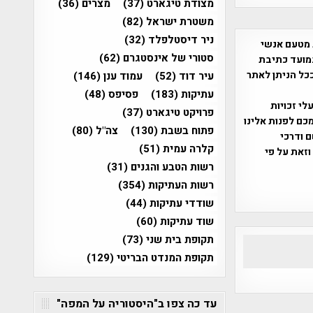
מצודת טיגארט
(37)
מצרים
(36)
משטרת ישראל
(82)
ניר דיסטלפלד
(32)
 מטעם אנשי
סטורי של אינסטגרם
(62)
מועד כתיבת
ככל הניתן לאתר
עיר דוד
(52)
עמוד ענן
(146)
עתיקות
(183)
פסיפס
(48)
שס"ח 2007. במידה והנכם בעלי זכויות
פרויקט טיגארט
(37)
כם לפנות אלינו
פתוח בשבת
(130)
צה"ל
(80)
ברת, שם ודרכי
קלרה עמית
(51)
וזאת על פי
רשות הטבע והגנים
(31)
רשות העתיקות
(354)
שודדי עתיקות
(44)
שוד עתיקות
(60)
תקופת בית שני
(73)
תקופת המנדט הבריטי
(129)
עד כה צפו ב"היסטוריה על המפה"