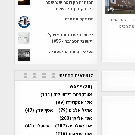
המנהרה הקדומה שנחשפה
ליד הקיבוץ הירושלמי
9
פרוייקט טיגארט
ידי אמת המים
מת המים
צילומי תיעוד העיר אשקלון
ויישובי הסביבה - 1955
מע/אירים את ההיסטוריה
הנושאים החמים!
WAZE
(30)
אטרקציות בירושלים
(111)
אלי אסקוזידו
(99)
אמיל אלג'ם
(79)
אסף פרץ
(47)
אפי אליאן
(268)
ארכיאולוגיה
(207)
אשקלון
(41)
אתר עתיקות
(216)