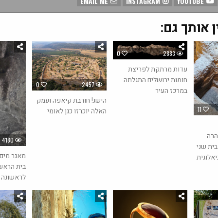
EMAIL ME
INSTAGRAM
YOUTUBE
ן אותך גם:
0
2883
עדות מרתקת לפריצת
חומות ירושלים התגלתה
0
2457
במרכז העיר
הישג! חורבת קיאפה ועמק
11
האלה יוכרזו כגן לאומי
הרה
4180
ית שני
מאגר מים 
אלוגית
בית הראש
לראשונה 