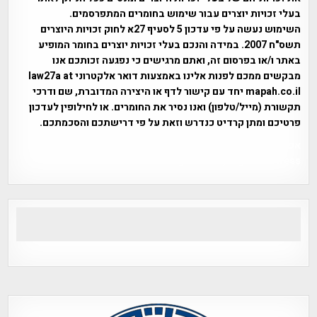
בעלי זכויות יוצרים עבור שימוש בחומרים המתפרסמים.
השימוש נעשה על פי עדכון 5 לסעיף 27א לחוק זכויות היוצרים
תשס"ח 2007. במידה והנכם בעלי זכויות יוצרים בחומר המופיע
באתר ו/או בפרסום זה, ואתם מרגישים כי נפגעה זכותכם אנו
מבקשים ממכם לפנות אלינו באמצעות דואר אלקטרוני law27a at
mapah.co.il יחד עם קישור לדף או היצירה המדוברת, שם ודרכי
תקשורת (מייל/טלפון) ואנו נסיר את החומרים. או לחילופין לעדכון
פרטיכם ומתן קרדיט כנדרש וזאת על פי דרישתכם והסכמתכם.
אפי אליאן , היסטוריה על המפה , פרוייקט טיגארט , Efi Elian ,
Tegart Fort , tegart fortress