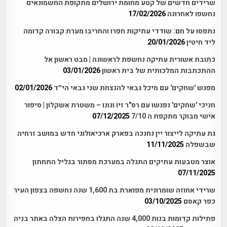
שרידים חדשים של קטע מחומת ירושלים מתקופת החשמונאים
נחשפו לאחרונה
17/02/2026
נתפסו על חם: שודדי עתיקות חפרו והחריבו מערת קבורה קדומה
ליד חיטין
20/01/2026
כתובת אשורית עתיקה נחשפת לראשונה | מבט ראשון אל
ההתכתבות המלכותית של בית ראשון
03/01/2026
מפגש 'שחקים' עם מיכל גבאי להנצחת שני גבאי הי״ד
02/01/2026
חניכי 'שחקים' נפגשו עם רס"ר זיו ונונו – משטרת אשקלון | סיפור
אישי מבוקר מתקפת ה 7/10
07/12/2025
גת עתיקה לייצור יין נחנכה בפארק ארכיאולוגי חדש במושב זרחיה
שבשפלה
11/11/2025
אוצר מטבעות עתיקים התגלה במערכת מסתור בגליל התחתון
07/11/2025
שרידי אחוזה שומרונית מפוארת בת 1,600 שנה נחשפה בצפון העיר
כפר קאסם
03/10/2025
פתילות קדומות בנות 4,000 שנה התגלו בחפירות הצלה באתר בניה