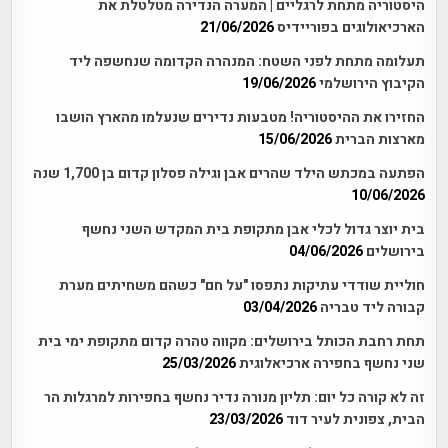
היסטוריה מתחת לרגליים | המערה הנדירה מטלטלת את
הארכיאולוגים בפוריידיס
21/06/2026
תעלומה מתחת לפני השטח: המנהרה הקדומה שנחשפה ליד
הקיבוץ הירושלמי
19/06/2026
החזירו את ההיסטוריה! מטבעות נדירים שנעלמו מהארץ הושבו
מארצות הברית
15/06/2026
הפתעה במכתש הילד שהרים אבן וגילה פסלון קדום בן 1,700 שנה
10/06/2026
בית יוצר גדול לכלי אבן מתקופת בית המקדש השני נחשף
בירושלים
04/06/2026
חוליית שודדי עתיקות נתפסו "על חם" כשהם משחיתים מערת
קבורה ליד טבריה
03/04/2026
תחת רחבת הכותל בירושלים: מקווה טהרה קדום מתקופת ימי בית
שני נחשף בחפירה ארכיאלוגית
25/03/2026
זה לא קורה כל יום: תליון מנורה נדיר נחשף בחפירות למרגלות הר
הבית, צפונית לעיר דוד
23/03/2026