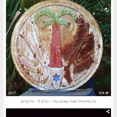
20
1214
על בסיס חיל האויר שאיננו עוד – בח"א 5 – אל עריש