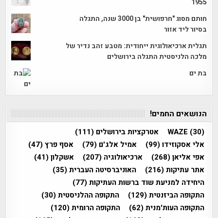
1955
חותם מסוג "חרפושית" בן 3000 שנה, התגלה
בסיור ליד אזור
תגלית ארכיאולוגית ייחודית: מטבע זהב נדיר של
מלכה הלניסטית התגלה בירושלים
בת ים
הנושאים החמים!
(30)
WAZE
אטרקציות בירושלים
(111)
אלי אסקוזידו
(99)
אמיל אלג'ם
(79)
אסף פרץ
(47)
אפי אליאן
(268)
ארכיאולוגיה
(207)
אשקלון
(41)
אתר עתיקות
(216)
האוניברסיטה העברית
(35)
היחידה למניעת שוד ברשות העתיקות
(77)
התקופה הביזנטית
(129)
התקופה ההלניסטית
(30)
התקופה העות'מנית
(62)
התקופה הרומית
(120)