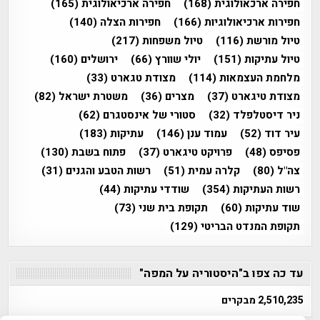
חפירה ארכאולוגית
(168)
חפירה ארכיאולוגית
(165)
חפירות ארכיאולוגיות
(166)
חפירות הצלה
(140)
טיול מורשת
(116)
טיול משפחות
(217)
טיול עתיקות
(151)
יולי שוורץ
(66)
ירושלים
(160)
מלחמת העצמאות
(114)
מצודת טגארט
(33)
מצודת טיגארט
(37)
מצרים
(36)
משטרת ישראל
(82)
ניר דיסטלפלד
(32)
סטורי של אינסטגרם
(62)
עיר דוד
(52)
עמוד ענן
(146)
עתיקות
(183)
פסיפס
(48)
פרויקט טיגארט
(37)
פתוח בשבת
(130)
צה"ל
(80)
קלרה עמית
(51)
רשות הטבע והגנים
(31)
רשות העתיקות
(354)
שודדי עתיקות
(44)
שוד עתיקות
(60)
תקופת בית שני
(73)
תקופת המנדט הבריטי
(129)
עד כה צפו ב"היסטוריה על המפה"
2,510,235 מבקרים