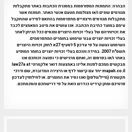
הבהרה:
התמונות המפורסמות במסגרת הכתבות באתר מתקבלות
מגורמים שונים ו/או מצולמות מטעם אנשי האתר. תמונות אשר
מתקבלות מגורמים חיצוניים מתפרסמות בהתאם למידע שהתקבל
עימם במועד כתיבת הכתבה. אנו עושים את מיטב המאמצים לכבד
את זכויותיהם של בעלי זכויות היוצרים ומנסים ככל הניתן לאתר
בעלי זכויות יוצרים עבור שימוש בחומרים המתפרסמים.
השימוש נעשה על פי עדכון 5 לסעיף 27א לחוק זכויות היוצרים
תשס"ח 2007. במידה והנכם בעלי זכויות יוצרים בחומר המופיע
באתר ו/או בפרסום זה, ואתם מרגישים כי נפגעה זכותכם אנו
מבקשים ממכם לפנות אלינו באמצעות דואר אלקטרוני law27a at
mapah.co.il יחד עם קישור לדף או היצירה המדוברת, שם ודרכי
תקשורת (מייל/טלפון) ואנו נסיר את החומרים. או לחילופין לעדכון
פרטיכם ומתן קרדיט כנדרש וזאת על פי דרישתכם והסכמתכם.
אפי אליאן , היסטוריה על המפה , פרוייקט טיגארט , Efi Elian ,
Tegart Fort , tegart fortress