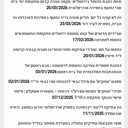
תחת רחבת הכותל בירושלים: מקווה טהרה קדום מתקופת ימי בית
שני נחשף בחפירה ארכיאלוגית
25/03/2026
זה לא קורה כל יום: תליון מנורה נדיר נחשף בחפירות למרגלות הר
הבית, צפונית לעיר דוד
23/03/2026
שרידים חדשים של קטע מחומת ירושלים מתקופת החשמונאים
נחשפו לאחרונה
17/02/2026
נתפסו על חם: שודדי עתיקות חפרו והחריבו מערת קבורה קדומה
ליד חיטין
20/01/2026
כתובת אשורית עתיקה נחשפת לראשונה | מבט ראשון אל
ההתכתבות המלכותית של בית ראשון
03/01/2026
מפגש 'שחקים' עם מיכל גבאי להנצחת שני גבאי הי״ד
02/01/2026
חניכי 'שחקים' נפגשו עם רס"ר זיו ונונו – משטרת אשקלון | סיפור
אישי מבוקר מתקפת ה 7/10
07/12/2025
גת עתיקה לייצור יין נחנכה בפארק ארכיאולוגי חדש במושב זרחיה
שבשפלה
11/11/2025
אוצר מטבעות עתיקים התגלה במערכת מסתור בגליל התחתון