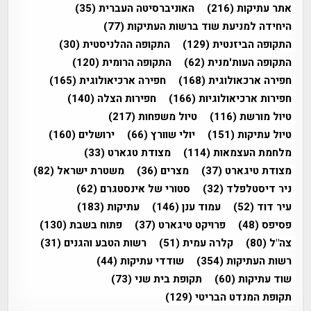
אתר עתיקות
(216)
האוניברסיטה העברית
(35)
היחידה למניעת שוד ברשות העתיקות
(77)
התקופה הביזנטית
(129)
התקופה ההלניסטית
(30)
התקופה העות'מנית
(62)
התקופה הרומית
(120)
חפירה ארכאולוגית
(168)
חפירה ארכיאולוגית
(165)
חפירות ארכיאולוגיות
(166)
חפירות הצלה
(140)
טיול מורשת
(116)
טיול משפחות
(217)
טיול עתיקות
(151)
יולי שוורץ
(66)
ירושלים
(160)
מלחמת העצמאות
(114)
מצודת טגארט
(33)
מצודת טיגארט
(37)
מצרים
(36)
משטרת ישראל
(82)
ניר דיסטלפלד
(32)
סטורי של אינסטגרם
(62)
עיר דוד
(52)
עמוד ענן
(146)
עתיקות
(183)
פסיפס
(48)
פרויקט טיגארט
(37)
פתוח בשבת
(130)
צה"ל
(80)
קלרה עמית
(51)
רשות הטבע והגנים
(31)
רשות העתיקות
(354)
שודדי עתיקות
(44)
שוד עתיקות
(60)
תקופת בית שני
(73)
תקופת המנדט הבריטי
(129)