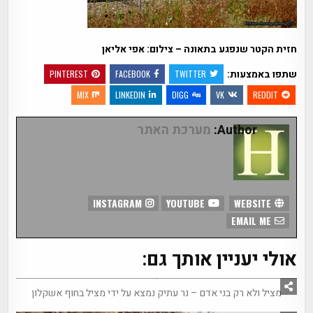
חזית הקטר שנפגע בתאונה – צילום: אפי אליאן
שתפו באמצעות:
PINTEREST
FACEBOOK
TWITTER
MIX
LINKEDIN
DIGG
VK
REDDIT
Author:
מערכת האתר
INSTAGRAM
YOUTUBE
WEBSITE
EMAIL ME
אולי יעניין אותך גם:
4
2348
מציל ולא רק בני אדם – נר עתיק נמצא על ידי מציל בחוף אשקלון