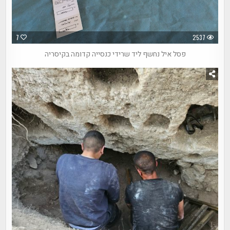
7
2537
פסל איל נחשף ליד שרידי כנסייה קדומה בקיסריה