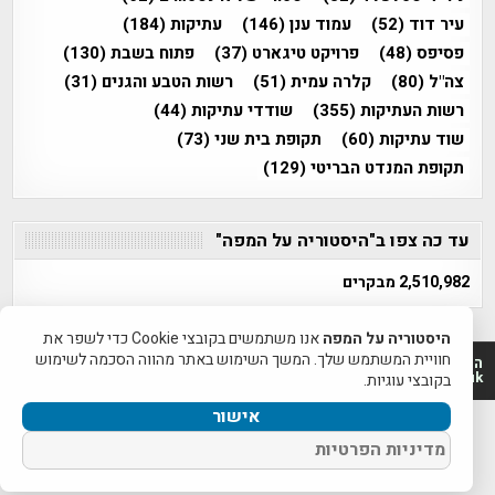
עיר דוד
(52)
עמוד ענן
(146)
עתיקות
(184)
פסיפס
(48)
פרויקט טיגארט
(37)
פתוח בשבת
(130)
צה"ל
(80)
קלרה עמית
(51)
רשות הטבע והגנים
(31)
רשות העתיקות
(355)
שודדי עתיקות
(44)
שוד עתיקות
(60)
תקופת בית שני
(73)
תקופת המנדט הבריטי
(129)
עד כה צפו ב"היסטוריה על המפה"
2,510,982 מבקרים
היסטוריה על המפה
אנו משתמשים בקובצי Cookie כדי לשפר את
חוויית המשתמש שלך. המשך השימוש באתר מהווה הסכמה לשימוש
היסטוריה על המפה 2011-2026 | פרוייקט טיגארט 2012-2026|
www.mapah.co.il | www.tegart.uk
בקובצי עוגיות.
אישור
מדיניות הפרטיות