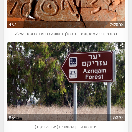
4
2428
כתובת נדירה מתקופת דוד המלך נחשפה בחפירות בעמק האלה
8
11853
פנינת טבע בין המושבים ( יער עזריקם )