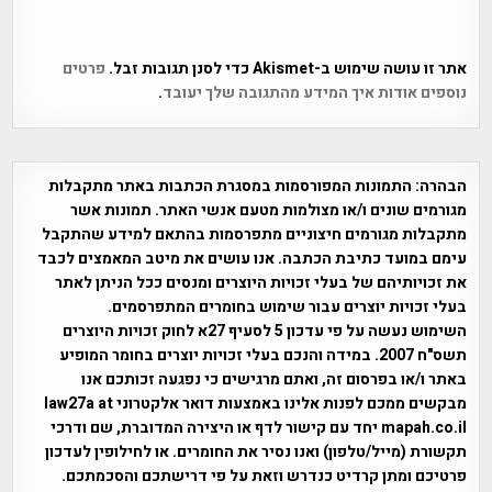
אתר זו עושה שימוש ב-Akismet כדי לסנן תגובות זבל.
פרטים
נוספים אודות איך המידע מהתגובה שלך יעובד
.
הבהרה:
התמונות המפורסמות במסגרת הכתבות באתר מתקבלות
מגורמים שונים ו/או מצולמות מטעם אנשי האתר. תמונות אשר
מתקבלות מגורמים חיצוניים מתפרסמות בהתאם למידע שהתקבל
עימם במועד כתיבת הכתבה. אנו עושים את מיטב המאמצים לכבד
את זכויותיהם של בעלי זכויות היוצרים ומנסים ככל הניתן לאתר
בעלי זכויות יוצרים עבור שימוש בחומרים המתפרסמים.
השימוש נעשה על פי עדכון 5 לסעיף 27א לחוק זכויות היוצרים
תשס"ח 2007. במידה והנכם בעלי זכויות יוצרים בחומר המופיע
באתר ו/או בפרסום זה, ואתם מרגישים כי נפגעה זכותכם אנו
מבקשים ממכם לפנות אלינו באמצעות דואר אלקטרוני law27a at
mapah.co.il יחד עם קישור לדף או היצירה המדוברת, שם ודרכי
תקשורת (מייל/טלפון) ואנו נסיר את החומרים. או לחילופין לעדכון
פרטיכם ומתן קרדיט כנדרש וזאת על פי דרישתכם והסכמתכם.