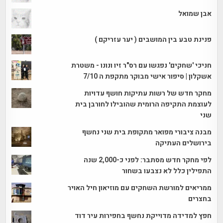
אבן שמואל
פנינת טבע בין המושבים ( יער עזריקם )
חניכי 'שחקים' נפגשו עם רס"ר זיו ונונו - משטרת
אשקלון | סיפור אישי מבוקר מתקפת ה 7/10
מחקר חדש של רשות עתיקות חושף עדויות
לעוצמת התקיפה הרומית שהובילו לחורבן בית
שני
מבנה ציבורי מפואר מתקופת בית שני נחשף
בירושלים העתיקה
לפי מחקר חדש מסתבר: לפני כ-2,000 שנה
התפילין כלל לא נצבעו בשחור
ממריאים למורשת השחקים עם מוזיאון חיל האויר
בחצרים
חפץ למדידה מדוייקת נחשף בחפירות עיר דוד