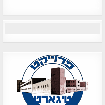
אפי אליאן , היסטוריה על המפה , פרוייקט טיגארט , Efi Elian ,
Tegart Fort , tegart fortress