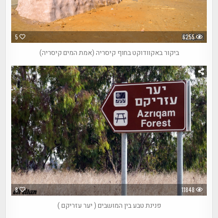
5
6255
ביקור באקוודוקט בחוף קיסריה (אמת המים קיסריה)
8
11848
פנינת טבע בין המושבים ( יער עזריקם )