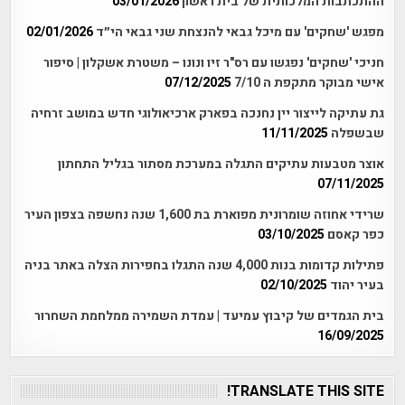
ההתכתבות המלכותית של בית ראשון
03/01/2026
מפגש 'שחקים' עם מיכל גבאי להנצחת שני גבאי הי״ד
02/01/2026
חניכי 'שחקים' נפגשו עם רס"ר זיו ונונו – משטרת אשקלון | סיפור
אישי מבוקר מתקפת ה 7/10
07/12/2025
גת עתיקה לייצור יין נחנכה בפארק ארכיאולוגי חדש במושב זרחיה
שבשפלה
11/11/2025
אוצר מטבעות עתיקים התגלה במערכת מסתור בגליל התחתון
07/11/2025
שרידי אחוזה שומרונית מפוארת בת 1,600 שנה נחשפה בצפון העיר
כפר קאסם
03/10/2025
פתילות קדומות בנות 4,000 שנה התגלו בחפירות הצלה באתר בניה
בעיר יהוד
02/10/2025
בית הגמדים של קיבוץ עמיעד | עמדת השמירה ממלחמת השחרור
16/09/2025
TRANSLATE THIS SITE!