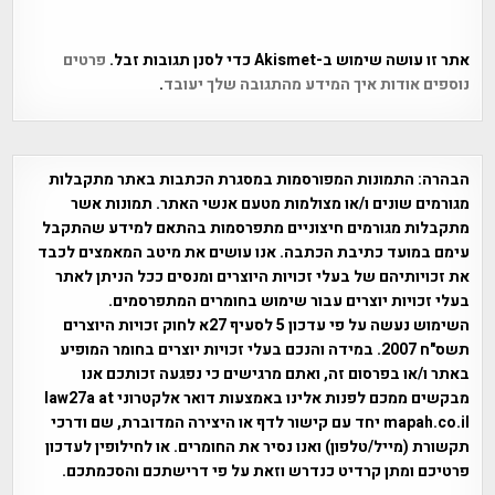
אתר זו עושה שימוש ב-Akismet כדי לסנן תגובות זבל.
פרטים
נוספים אודות איך המידע מהתגובה שלך יעובד
.
הבהרה:
התמונות המפורסמות במסגרת הכתבות באתר מתקבלות
מגורמים שונים ו/או מצולמות מטעם אנשי האתר. תמונות אשר
מתקבלות מגורמים חיצוניים מתפרסמות בהתאם למידע שהתקבל
עימם במועד כתיבת הכתבה. אנו עושים את מיטב המאמצים לכבד
את זכויותיהם של בעלי זכויות היוצרים ומנסים ככל הניתן לאתר
בעלי זכויות יוצרים עבור שימוש בחומרים המתפרסמים.
השימוש נעשה על פי עדכון 5 לסעיף 27א לחוק זכויות היוצרים
תשס"ח 2007. במידה והנכם בעלי זכויות יוצרים בחומר המופיע
באתר ו/או בפרסום זה, ואתם מרגישים כי נפגעה זכותכם אנו
מבקשים ממכם לפנות אלינו באמצעות דואר אלקטרוני law27a at
mapah.co.il יחד עם קישור לדף או היצירה המדוברת, שם ודרכי
תקשורת (מייל/טלפון) ואנו נסיר את החומרים. או לחילופין לעדכון
פרטיכם ומתן קרדיט כנדרש וזאת על פי דרישתכם והסכמתכם.