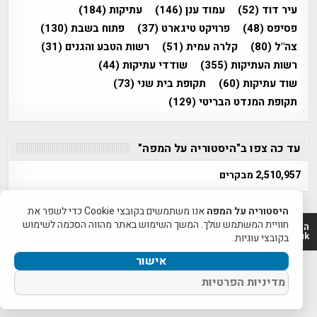
עיר דוד
(52)
עמוד ענן
(146)
עתיקות
(184)
פסיפס
(48)
פרויקט טיגארט
(37)
פתוח בשבת
(130)
צה"ל
(80)
קלרה עמית
(51)
רשות הטבע והגנים
(31)
רשות העתיקות
(355)
שודדי עתיקות
(44)
שוד עתיקות
(60)
תקופת בית שני
(73)
תקופת המנדט הבריטי
(129)
עד כה צפו ב"היסטוריה על המפה"
2,510,957 מבקרים
היסטוריה על המפה
אנו משתמשים בקובצי Cookie כדי לשפר את
חוויית המשתמש שלך. המשך השימוש באתר מהווה הסכמה לשימוש
היסטוריה על המפה 2011-2026 | פרוייקט טיגארט 2012-2026|
www.mapah.co.il | www.tegart.uk
בקובצי עוגיות.
אישור
מדיניות הפרטיות