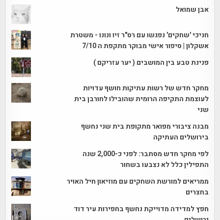
אבן שמואל
חניכי 'שחקים' נפגשו עם רס"ר זיו ונונו - משטרת
אשקלון | סיפור אישי מבוקר מתקפת ה 7/10
פנינת טבע בין המושבים ( יער עזריקם )
מחקר חדש של רשות עתיקות חושף עדויות
לעוצמת התקיפה הרומית שהובילו לחורבן בית
שני
מבנה ציבורי מפואר מתקופת בית שני נחשף
בירושלים העתיקה
לפי מחקר חדש מסתבר: לפני כ-2,000 שנה
התפילין כלל לא נצבעו בשחור
ממריאים למורשת השחקים עם מוזיאון חיל האויר
בחצרים
חפץ למדידה מדוייקת נחשף בחפירות עיר דוד
ירושלים