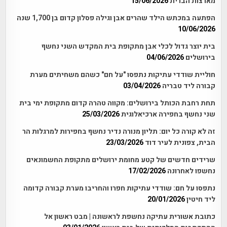
מארצות הברית
15/06/2026
הפתעה במכתש הילד שהרים אבן וגילה פסלון קדום בן 1,700 שנה
10/06/2026
בית יוצר גדול לכלי אבן מתקופת בית המקדש השני נחשף
בירושלים
04/06/2026
חוליית שודדי עתיקות נתפסו "על חם" כשהם משחיתים מערת
קבורה ליד טבריה
03/04/2026
תחת רחבת הכותל בירושלים: מקווה טהרה קדום מתקופת ימי בית
שני נחשף בחפירה ארכיאלוגית
25/03/2026
זה לא קורה כל יום: תליון מנורה נדיר נחשף בחפירות למרגלות הר
הבית, צפונית לעיר דוד
23/03/2026
שרידים חדשים של קטע מחומת ירושלים מתקופת החשמונאים
נחשפו לאחרונה
17/02/2026
נתפסו על חם: שודדי עתיקות חפרו והחריבו מערת קבורה קדומה
ליד חיטין
20/01/2026
כתובת אשורית עתיקה נחשפת לראשונה | מבט ראשון אל