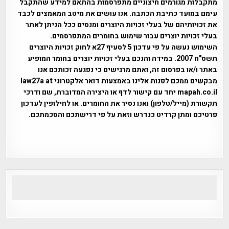
מתקבלות מגורמים חיצוניים מתפרסמות בהתאם למידע שהתקבל
עימם במועד כתיבת הכתבה. אנו עושים את מיטב המאמצים לכבד
את זכויותיהם של בעלי זכויות היוצרים ומנסים ככל הניתן לאתר
בעלי זכויות יוצרים עבור שימוש בחומרים המתפרסמים.
השימוש נעשה על פי עדכון 5 לסעיף 27א לחוק זכויות היוצרים
תשס"ח 2007. במידה והנכם בעלי זכויות יוצרים בחומר המופיע
באתר ו/או בפרסום זה, ואתם מרגישים כי נפגעה זכותכם אנו
מבקשים ממכם לפנות אלינו באמצעות דואר אלקטרוני law27a at
mapah.co.il יחד עם קישור לדף או היצירה המדוברת, שם ודרכי
תקשורת (מייל/טלפון) ואנו נסיר את החומרים. או לחילופין לעדכון
פרטיכם ומתן קרדיט כנדרש וזאת על פי דרישתכם והסכמתכם.
אפי אליאן , היסטוריה על המפה , פרוייקט טיגארט , Efi Elian ,
Tegart Fort , tegart fortress