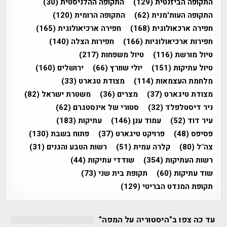
התקופה הביזנטית
(129)
התקופה ההלניסטית
(30)
התקופה העות'מנית
(62)
התקופה הרומית
(120)
חפירה ארכאולוגית
(168)
חפירה ארכיאולוגית
(165)
חפירות ארכיאולוגיות
(166)
חפירות הצלה
(140)
טיול מורשת
(116)
טיול משפחות
(217)
טיול עתיקות
(151)
יולי שוורץ
(66)
ירושלים
(160)
מלחמת העצמאות
(114)
מצודת טגארט
(33)
מצודת טיגארט
(37)
מצרים
(36)
משטרת ישראל
(82)
ניר דיסטלפלד
(32)
סטורי של אינסטגרם
(62)
עיר דוד
(52)
עמוד ענן
(146)
עתיקות
(183)
פסיפס
(48)
פרויקט טיגארט
(37)
פתוח בשבת
(130)
צה"ל
(80)
קלרה עמית
(51)
רשות הטבע והגנים
(31)
רשות העתיקות
(354)
שודדי עתיקות
(44)
שוד עתיקות
(60)
תקופת בית שני
(73)
תקופת המנדט הבריטי
(129)
עד כה צפו ב"היסטוריה על המפה"