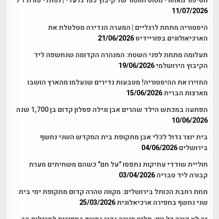
הסיפור מאחורי מטוס הווטור של קיבוץ כפר גלעדי | נפתלי פורת ז"ל
11/07/2026
היסטוריה מתחת לרגליים | המערה הנדירה מטלטלת את
הארכיאולוגים בפוריידיס
21/06/2026
תעלומה מתחת לפני השטח: המנהרה הקדומה שנחשפה ליד
הקיבוץ הירושלמי
19/06/2026
החזירו את ההיסטוריה! מטבעות נדירים שנעלמו מהארץ הושבו
מארצות הברית
15/06/2026
הפתעה במכתש הילד שהרים אבן וגילה פסלון קדום בן 1,700 שנה
10/06/2026
בית יוצר גדול לכלי אבן מתקופת בית המקדש השני נחשף
בירושלים
04/06/2026
חוליית שודדי עתיקות נתפסו "על חם" כשהם משחיתים מערת
קבורה ליד טבריה
03/04/2026
תחת רחבת הכותל בירושלים: מקווה טהרה קדום מתקופת ימי בית
שני נחשף בחפירה ארכיאלוגית
25/03/2026