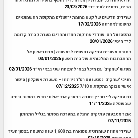
זה לא קורה כל יום: תליון מנורה נדיר נחשף בחפירות למרגלות הר
הבית, צפונית לעיר דוד
23/03/2026
שרידים חדשים של קטע מחומת ירושלים מתקופת החשמונאים
נחשפו לאחרונה
17/02/2026
נתפסו על חם: שודדי עתיקות חפרו והחריבו מערת קבורה קדומה
ליד חיטין
20/01/2026
כתובת אשורית עתיקה נחשפת לראשונה | מבט ראשון אל
ההתכתבות המלכותית של בית ראשון
03/01/2026
מפגש 'שחקים' עם מיכל גבאי להנצחת שני גבאי הי״ד
02/01/2026
חניכי 'שחקים' נפגשו עם רס"ר זיו ונונו – משטרת אשקלון | סיפור
אישי מבוקר מתקפת ה 7/10
07/12/2025
גת עתיקה לייצור יין נחנכה בפארק ארכיאולוגי חדש במושב זרחיה
שבשפלה
11/11/2025
אוצר מטבעות עתיקים התגלה במערכת מסתור בגליל התחתון
07/11/2025
שרידי אחוזה שומרונית מפוארת בת 1,600 שנה נחשפה בצפון העיר