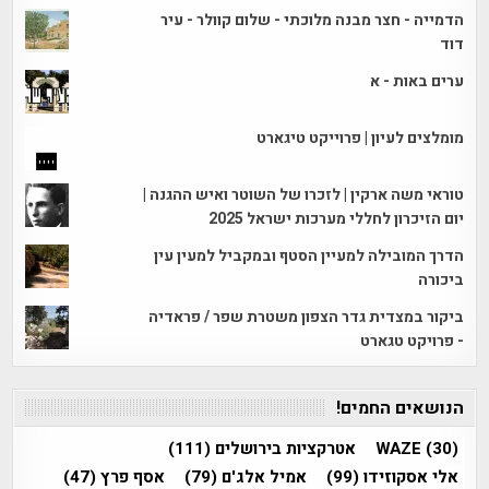
הדמייה - חצר מבנה מלוכתי - שלום קוולר - עיר
דוד
ערים באות - א
מומלצים לעיון | פרוייקט טיגארט
טוראי משה ארקין | לזכרו של השוטר ואיש ההגנה |
יום הזיכרון לחללי מערכות ישראל 2025
הדרך המובילה למעיין הסטף ובמקביל למעין עין
ביכורה
ביקור במצדית גדר הצפון משטרת שפר / פראדיה
- פרויקט טגארט
הנושאים החמים!
(30)
WAZE
אטרקציות בירושלים
(111)
אלי אסקוזידו
(99)
אמיל אלג'ם
(79)
אסף פרץ
(47)