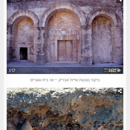
3
5462
ביקור בגבעת שייח' אבריק – או: בית שערים