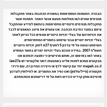
הבהרה:
התמונות המפורסמות במסגרת הכתבות באתר מתקבלות
מגורמים שונים ו/או מצולמות מטעם אנשי האתר. תמונות אשר
מתקבלות מגורמים חיצוניים מתפרסמות בהתאם למידע שהתקבל
עימם במועד כתיבת הכתבה. אנו עושים את מיטב המאמצים לכבד
את זכויותיהם של בעלי זכויות היוצרים ומנסים ככל הניתן לאתר
בעלי זכויות יוצרים עבור שימוש בחומרים המתפרסמים.
השימוש נעשה על פי עדכון 5 לסעיף 27א לחוק זכויות היוצרים
תשס"ח 2007. במידה והנכם בעלי זכויות יוצרים בחומר המופיע
באתר ו/או בפרסום זה, ואתם מרגישים כי נפגעה זכותכם אנו
מבקשים ממכם לפנות אלינו באמצעות דואר אלקטרוני law27a at
mapah.co.il יחד עם קישור לדף או היצירה המדוברת, שם ודרכי
תקשורת (מייל/טלפון) ואנו נסיר את החומרים. או לחילופין לעדכון
פרטיכם ומתן קרדיט כנדרש וזאת על פי דרישתכם והסכמתכם.
אפי אליאן , היסטוריה על המפה , פרוייקט טיגארט , Efi Elian ,
Tegart Fort , tegart fortress