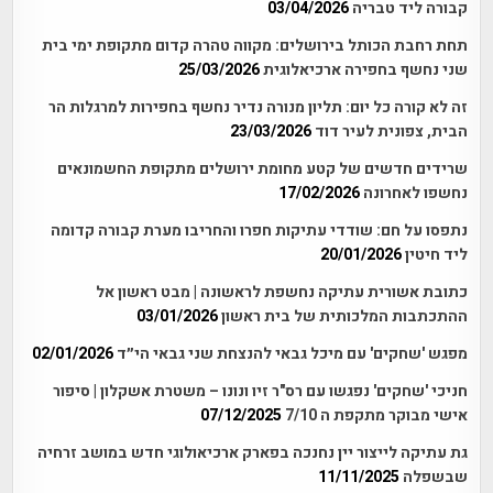
קבורה ליד טבריה
03/04/2026
תחת רחבת הכותל בירושלים: מקווה טהרה קדום מתקופת ימי בית
שני נחשף בחפירה ארכיאלוגית
25/03/2026
זה לא קורה כל יום: תליון מנורה נדיר נחשף בחפירות למרגלות הר
הבית, צפונית לעיר דוד
23/03/2026
שרידים חדשים של קטע מחומת ירושלים מתקופת החשמונאים
נחשפו לאחרונה
17/02/2026
נתפסו על חם: שודדי עתיקות חפרו והחריבו מערת קבורה קדומה
ליד חיטין
20/01/2026
כתובת אשורית עתיקה נחשפת לראשונה | מבט ראשון אל
ההתכתבות המלכותית של בית ראשון
03/01/2026
מפגש 'שחקים' עם מיכל גבאי להנצחת שני גבאי הי״ד
02/01/2026
חניכי 'שחקים' נפגשו עם רס"ר זיו ונונו – משטרת אשקלון | סיפור
אישי מבוקר מתקפת ה 7/10
07/12/2025
גת עתיקה לייצור יין נחנכה בפארק ארכיאולוגי חדש במושב זרחיה
שבשפלה
11/11/2025