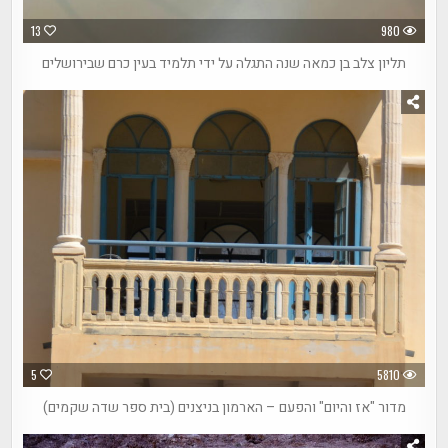
13
980
תליון צלב בן כמאה שנה התגלה על ידי תלמיד בעין כרם שבירושלים
5
5810
מדור "אז והיום" והפעם – הארמון בניצנים (בית ספר שדה שקמים)