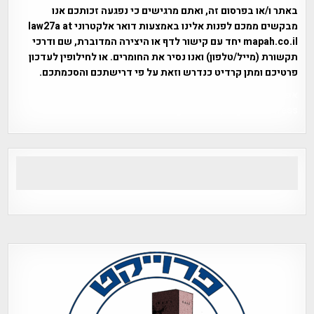
באתר ו/או בפרסום זה, ואתם מרגישים כי נפגעה זכותכם אנו
מבקשים ממכם לפנות אלינו באמצעות דואר אלקטרוני law27a at
mapah.co.il יחד עם קישור לדף או היצירה המדוברת, שם ודרכי
תקשורת (מייל/טלפון) ואנו נסיר את החומרים. או לחילופין לעדכון
פרטיכם ומתן קרדיט כנדרש וזאת על פי דרישתכם והסכמתכם.
אפי אליאן , היסטוריה על המפה , פרוייקט טיגארט , Efi Elian ,
Tegart Fort , tegart fortress