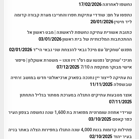
נחשפו לאחרונה
17/02/2026
נתפסו על חם: שודדי עתיקות חפרו והחריבו מערת קבורה קדומה
ליד חיטין
20/01/2026
כתובת אשורית עתיקה נחשפת לראשונה | מבט ראשון אל
ההתכתבות המלכותית של בית ראשון
03/01/2026
מפגש 'שחקים' עם מיכל גבאי להנצחת שני גבאי הי״ד
02/01/2026
חניכי 'שחקים' נפגשו עם רס"ר זיו ונונו – משטרת אשקלון | סיפור
אישי מבוקר מתקפת ה 7/10
07/12/2025
גת עתיקה לייצור יין נחנכה בפארק ארכיאולוגי חדש במושב זרחיה
שבשפלה
11/11/2025
אוצר מטבעות עתיקים התגלה במערכת מסתור בגליל התחתון
07/11/2025
שרידי אחוזה שומרונית מפוארת בת 1,600 שנה נחשפה בצפון העיר
כפר קאסם
03/10/2025
פתילות קדומות בנות 4,000 שנה התגלו בחפירות הצלה באתר בניה
בעיר יהוד
02/10/2025