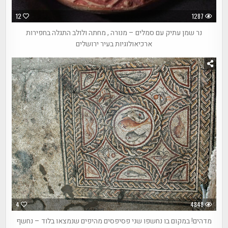
12
1287
נר שמן עתיק עם סמלים – מנורה , מחתה ולולב התגלה בחפירות
ארכיאולוגיות בעיר ירושלים
4
4848
מדהים! במקום בו נחשפו שני פסיפסים מהיפים שנמצאו בלוד – נחשף