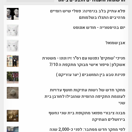
פלא עתיק בלב בנימינה: פסלי שיש רומיים
מרהיבים התגלו בשלמותם
יום בהיסטוריה - חודש אוגוסט
אבן שמואל
חניכי 'שחקים' נפגשו עם רס"ר זיו ונונו - משטרת
אשקלון | סיפור אישי מבוקר מתקפת ה 7/10
פנינת טבע בין המושבים ( יער עזריקם )
מחקר חדש של רשות עתיקות חושף עדויות
לעוצמת התקיפה הרומית שהובילו לחורבן בית
שני
מבנה ציבורי מפואר מתקופת בית שני נחשף
בירושלים העתיקה
לפי מחקר חדש מסתבר: לפני כ-2,000 שנה