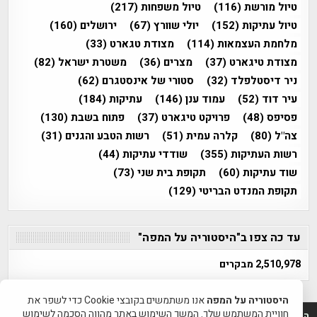
טיול מורשת
(116)
טיול משפחות
(217)
טיול עתיקות
(152)
יולי שוורץ
(67)
ירושלים
(160)
מלחמת העצמאות
(114)
מצודת טגארט
(33)
מצודת טיגארט
(37)
מצרים
(36)
משטרת ישראל
(82)
ניר דיסטלפלד
(32)
סטורי של אינסטגרם
(62)
עיר דוד
(52)
עמוד ענן
(146)
עתיקות
(184)
פסיפס
(48)
פרויקט טיגארט
(37)
פתוח בשבת
(130)
צה"ל
(80)
קלרה עמית
(51)
רשות הטבע והגנים
(31)
רשות העתיקות
(355)
שודדי עתיקות
(44)
שוד עתיקות
(60)
תקופת בית שני
(73)
תקופת המנדט הבריטי
(129)
עד כה צפו ב"היסטוריה על המפה"
2,510,978 מבקרים
היסטוריה על המפה
אנו משתמשים בקובצי Cookie כדי לשפר את
חוויית המשתמש שלך. המשך השימוש באתר מהווה הסכמה לשימוש
היסטוריה על המפה 2011-2026 | פרוייקט טיגארט 2012-2026|