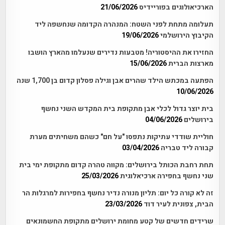
הארכיאולוגים בפוריידיס
21/06/2026
תעלומה מתחת לפני השטח: המנהרה הקדומה שנחשפה ליד
הקיבוץ הירושלמי
19/06/2026
החזירו את ההיסטוריה! מטבעות נדירים שנעלמו מהארץ הושבו
מארצות הברית
15/06/2026
הפתעה במכתש הילד שהרים אבן וגילה פסלון קדום בן 1,700 שנה
10/06/2026
בית יוצר גדול לכלי אבן מתקופת בית המקדש השני נחשף
בירושלים
04/06/2026
חוליית שודדי עתיקות נתפסו "על חם" כשהם משחיתים מערת
קבורה ליד טבריה
03/04/2026
תחת רחבת הכותל בירושלים: מקווה טהרה קדום מתקופת ימי בית
שני נחשף בחפירה ארכיאלוגית
25/03/2026
זה לא קורה כל יום: תליון מנורה נדיר נחשף בחפירות למרגלות הר
הבית, צפונית לעיר דוד
23/03/2026
שרידים חדשים של קטע מחומת ירושלים מתקופת החשמונאים