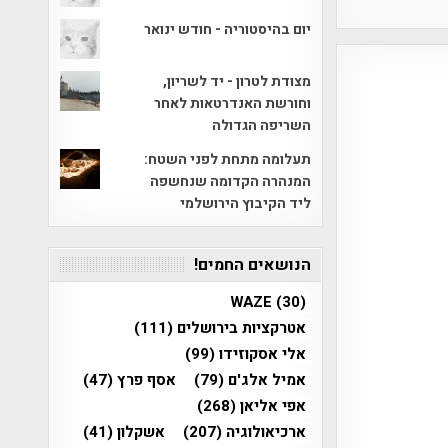
יום בהיסטוריה - חודש ינואר
מצודת לטרון - יד לשריון,
וחורשת האנדרטאות לאחר
השריפה הגדולה
תעלומה מתחת לפני השטח:
המנהרה הקדומה שנחשפה
ליד הקיבוץ הירושלמי
הנושאים החמים!
WAZE
(30)
אטרקציות בירושלים
(111)
אלי אסקוזידו
(99)
אמיל אלג'ם
(79)
אסף פרץ
(47)
אפי אליאן
(268)
ארכיאולוגיה
(207)
אשקלון
(41)