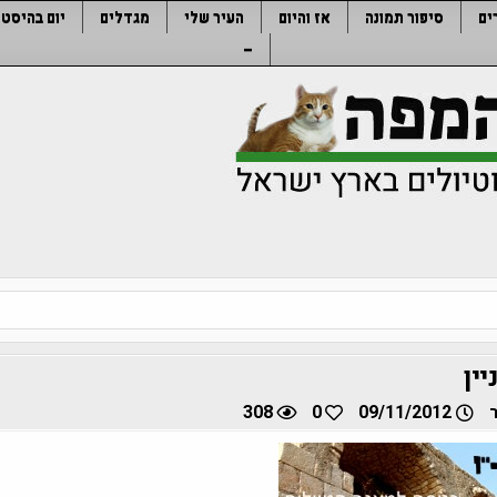
ים
סיפור תמונה
אז והיום
העיר שלי
מגדלים
יום בהיסטו
–
ין
308
0
09/11/2012