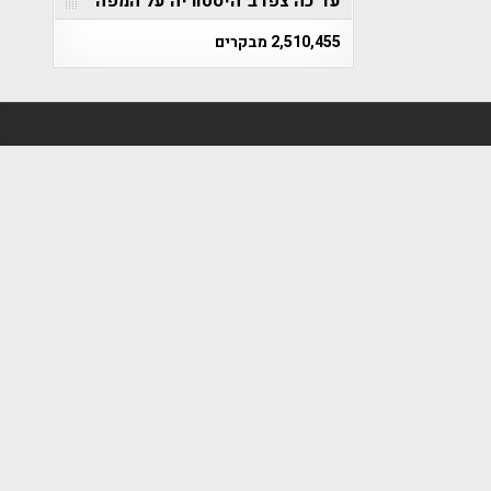
עד כה צפו ב"היסטוריה על המפה"
2,510,455 מבקרים