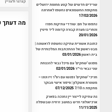
Post
קצרצר ולעניין
שרידים חדשים של קטע מחומת ירושלים
vigation
מתקופת החשמונאים נחשפו לאחרונה
17/02/2026
מה דעתך ע
נתפסו על חם: שודדי עתיקות חפרו
והחריבו מערת קבורה קדומה ליד חיטין
20/01/2026
כתובת אשורית עתיקה נחשפת לראשונה |
מבט ראשון אל ההתכתבות המלכותית של
בית ראשון
03/01/2026
מפגש 'שחקים' עם מיכל גבאי להנצחת
שני גבאי הי״ד
02/01/2026
חניכי 'שחקים' נפגשו עם רס"ר זיו ונונו –
משטרת אשקלון | סיפור אישי מבוקר
מתקפת ה 7/10
07/12/2025
גת עתיקה לייצור יין נחנכה בפארק
ארכיאולוגי חדש במושב זרחיה שבשפלה
11/11/2025