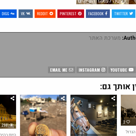
DIGG
VK
REDDIT
PINTEREST
FACEBOOK
TWITTER
Autho
מערכת האתר
EMAIL ME
INSTAGRAM
YOUTUBE
ן אותך גם:
2
2981
הגדול
היום בהיס