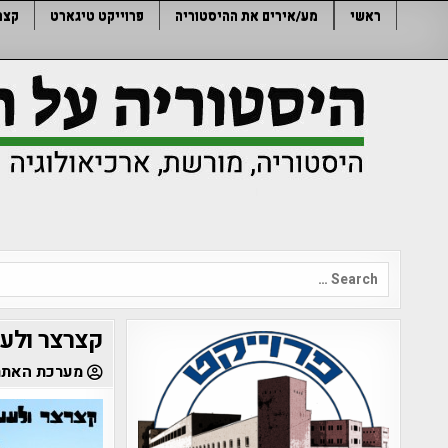
Ski
ראשי
מע/אירים את ההיסטוריה
פרוייקט טיגארט
קצר
t
conten
Search
for:
קצרצר ולעני
מערכת האתר