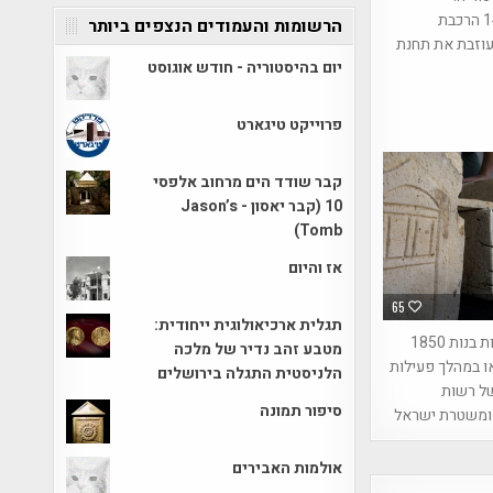
14.8.1998 הרכבת
הרשומות והעמודים הנצפים ביותר
עוזבת את תחנת
יום בהיסטוריה - חודש אוגוסט
פרוייקט טיגארט
קבר שודד הים מרחוב אלפסי
10 (קבר יאסון - Jason’s
Tomb)
אז והיום
65
תגלית ארכיאולוגית ייחודית:
גלוסקמאות בנות 1850
מטבע זהב נדיר של מלכה
ו במהלך פעילות
הלניסטית התגלה בירושלים
ל רשות
סיפור תמונה
ומשטרת ישראל
אולמות האבירים