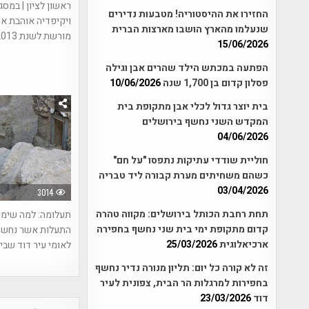
ראשון לציון | במסג
החזירו את ההיסטוריה! מטבעות נדירים
ויקיפדיה אוהבת א
שנעלמו מהארץ הושבו מארצות הברית
מורשת לשנת 2013
15/06/2026
הפתעה במכתש הילד שהרים אבן וגילה
פסלון קדום בן 1,700 שנה
10/06/2026
בית יוצר גדול לכלי אבן מתקופת בית
המקדש השני נחשף בירושלים
04/06/2026
חוליית שודדי עתיקות נתפסו "על חם"
כשהם משחיתים מערת קבורה ליד טבריה
03/04/2026
3014
תחת רחבת הכותל בירושלים: מקווה טהרה
תעלומה: למה שימ
קדום מתקופת ימי בית שני נחשף בחפירה
התעלות אשר נחשף 
ארכיאלוגית
25/03/2026
לאומי עיר דוד שבי
זה לא קורה כל יום: תליון מנורה נדיר נחשף
בחפירות למרגלות הר הבית, צפונית לעיר
דוד
23/03/2026