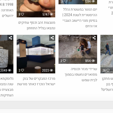
36
1394
רת
תרי
יום הנוטר במשטרת נהלל
האחרונה 
9
5747
ההיסטורית לשנת 2024 |
ירושלים
בסימן מגני היישוב העברי
מטבעות זהב וכסף עתיקים
אז והיום
נמצאו בגליל התחתון
3
1854
שרידי מנזר וכנסיה
2049
3
2023
26
מפוארים נחשפו בסמוך
ש מתקן
מרכז המבקרים של בנק
לבית שמש
בגן
ישראל הוכרז כאתר מורשת
שנה נמצא
רושלים?
מבצעית ש
העתיקות 