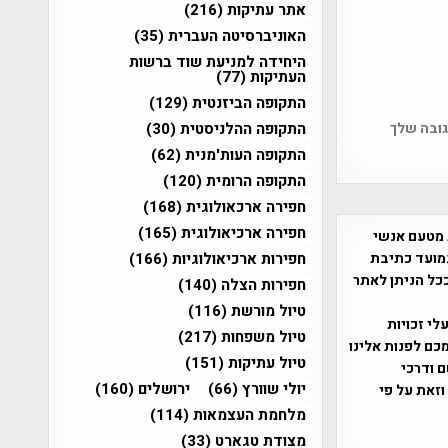
אתר עתיקות
(216)
האוניברסיטה העברית
(35)
היחידה למניעת שוד ברשות
העתיקות
(77)
התקופה הביזנטית
(129)
גובה שלך
התקופה ההלניסטית
(30)
התקופה העות'מנית
(62)
התקופה הרומית
(120)
חפירה ארכאולוגית
(168)
חפירה ארכיאולוגית
(165)
 מטעם אנשי
מועד כתיבת
חפירות ארכיאולוגיות
(166)
ככל הניתן לאתר
חפירות הצלה
(140)
טיול מורשת
(116)
שס"ח 2007. במידה והנכם בעלי זכויות
טיול משפחות
(217)
כם לפנות אלינו
טיול עתיקות
(151)
ברת, שם ודרכי
יולי שוורץ
(66)
ירושלים
(160)
וזאת על פי
מלחמת העצמאות
(114)
מצודת טגארט
(33)