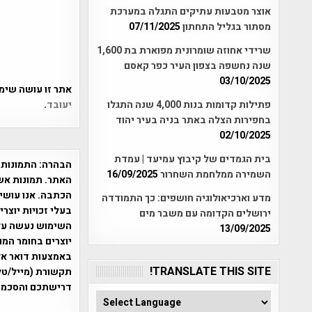
אוצר מטבעות עתיקים התגלה במערכת
מסתור בגליל התחתון
07/11/2025
שרידי אחוזה שומרונית מפוארת בת 1,600
שנה נחשפה בצפון העיר כפר קאסם
03/10/2025
אתר זו עושה שימוש ב-Akismet כדי לסנן
יעובד
.
פתילות קדומות בנות 4,000 שנה התגלו
בחפירות הצלה באתר בניה בעיר יהוד
02/10/2025
בית הגמדים של קיבוץ עמיעד | עמדת
הבהרה:
התמונות 
השמירה ממלחמת השחרור
16/09/2025
האתר. תמונות אש
הכתבה. אנו עושים
מדע וארכיאולוגיה חושפים: כך התמודדה
בעלי זכויות יוצר
ירושלים הקדומה עם משבר מים
13/09/2025
יוצרים בחומר המו
TRANSLATE THIS SITE!
תקשורת (מייל/טלפ
דרישתכם והסכמת
אפי אליאן , היסטוריה על המפה , 