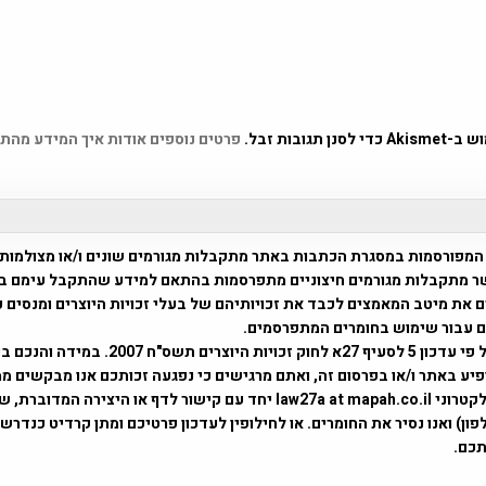
 תגובות זבל.
פרטים נוספים אודות איך המידע מהת
המפורסמות במסגרת הכתבות באתר מתקבלות מגורמים שונים ו/או מצולמות
ר מתקבלות מגורמים חיצוניים מתפרסמות בהתאם למידע שהתקבל עימם ב
 את מיטב המאמצים לכבד את זכויותיהם של בעלי זכויות היוצרים ומנסים 
ים עבור שימוש בחומרים המתפרסמים.
השימוש נעשה על פי עדכון 5 לסעיף 27א לחוק זכויות היוצרים ת
פיע באתר ו/או בפרסום זה, ואתם מרגישים כי נפגעה זכותכם אנו מבקשים ממ
באמצעות דואר אלקטרוני law27a at mapah.co.il יחד עם קישור לדף או היצירה המדו
ון) ואנו נסיר את החומרים. או לחילופין לעדכון פרטיכם ומתן קרדיט כנדרש 
כם.
פרוייקט טיגארט , Efi Elian , Tegart Fort , tegart fortress