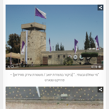
15
4778
"מי שחלם גבעתי…" [ביקור במצודת יואב / משטרת עירק סווידאן] –
פרויקט טגארט