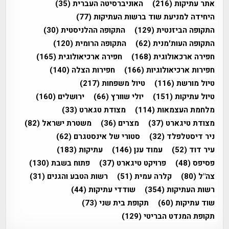
אתר עתיקות
(216)
האוניברסיטה העברית
(35)
היחידה למניעת שוד ברשות העתיקות
(77)
התקופה הביזנטית
(129)
התקופה ההלניסטית
(30)
התקופה העות'מנית
(62)
התקופה הרומית
(120)
חפירה ארכאולוגית
(168)
חפירה ארכיאולוגית
(165)
חפירות ארכיאולוגיות
(166)
חפירות הצלה
(140)
טיול מורשת
(116)
טיול משפחות
(217)
טיול עתיקות
(151)
יולי שוורץ
(66)
ירושלים
(160)
מלחמת העצמאות
(114)
מצודת טגארט
(33)
מצודת טיגארט
(37)
מצרים
(36)
משטרת ישראל
(82)
ניר דיסטלפלד
(32)
סטורי של אינסטגרם
(62)
עיר דוד
(52)
עמוד ענן
(146)
עתיקות
(183)
פסיפס
(48)
פרויקט טיגארט
(37)
פתוח בשבת
(130)
צה"ל
(80)
קלרה עמית
(51)
רשות הטבע והגנים
(31)
רשות העתיקות
(354)
שודדי עתיקות
(44)
שוד עתיקות
(60)
תקופת בית שני
(73)
תקופת המנדט הבריטי
(129)