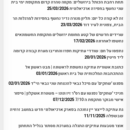
תחת רחבת הכותל בירושלים: מקווה טהרה קדום מתקופת ימי בית
שני נחשף בחפירה ארכיאלוגית
25/03/2026
זה לא קורה כל יום: תליון מנורה נדיר נחשף בחפירות למרגלות הר
הבית, צפונית לעיר דוד
23/03/2026
שרידים חדשים של קטע מחומת ירושלים מתקופת החשמונאים
נחשפו לאחרונה
17/02/2026
נתפסו על חם: שודדי עתיקות חפרו והחריבו מערת קבורה קדומה
ליד חיטין
20/01/2026
כתובת אשורית עתיקה נחשפת לראשונה | מבט ראשון אל
ההתכתבות המלכותית של בית ראשון
03/01/2026
מפגש 'שחקים' עם מיכל גבאי להנצחת שני גבאי הי״ד
02/01/2026
חניכי 'שחקים' נפגשו עם רס"ר זיו ונונו – משטרת אשקלון | סיפור
אישי מבוקר מתקפת ה 7/10
07/12/2025
גת עתיקה לייצור יין נחנכה בפארק ארכיאולוגי חדש במושב זרחיה
שבשפלה
11/11/2025
אוצר מטבעות עתיקים התגלה במערכת מסתור בגליל התחתון