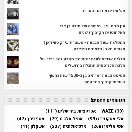
מע/אירים את ההיסטוריה
עין תחת עין - סיפורה של מירה בן ארי -
האלחוטנית מקיבוץ ניצנים
המפלצת שעל הגבעה - משטרת עירק סווידאן |
מצודת יואב | פרוייקט טיגארט
תגלית ארכיאולוגית ייחודית: מטבע זהב נדיר של
מלכה הלניסטית התגלה בירושלים
פסיפס צבעוני מרהיב בן כ-1500 שנה נחשף
בשדות קיבוץ בית קמה
הנושאים החמים!
(30)
WAZE
אטרקציות בירושלים
(111)
אלי אסקוזידו
(99)
אמיל אלג'ם
(79)
אסף פרץ
(47)
אפי אליאן
(268)
ארכיאולוגיה
(207)
אשקלון
(41)