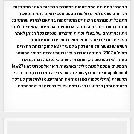
הבהרה:
התמונות המפורסמות במסגרת הכתבות באתר מתקבלות
מגורמים שונים ו/או מצולמות מטעם אנשי האתר. תמונות אשר
מתקבלות מגורמים חיצוניים מתפרסמות בהתאם למידע שהתקבל
עימם במועד כתיבת הכתבה. אנו עושים את מיטב המאמצים לכבד
את זכויותיהם של בעלי זכויות היוצרים ומנסים ככל הניתן לאתר
בעלי זכויות יוצרים עבור שימוש בחומרים המתפרסמים.
השימוש נעשה על פי עדכון 5 לסעיף 27א לחוק זכויות היוצרים
תשס"ח 2007. במידה והנכם בעלי זכויות יוצרים בחומר המופיע
באתר ו/או בפרסום זה, ואתם מרגישים כי נפגעה זכותכם אנו
מבקשים ממכם לפנות אלינו באמצעות דואר אלקטרוני law27a at
mapah.co.il יחד עם קישור לדף או היצירה המדוברת, שם ודרכי
תקשורת (מייל/טלפון) ואנו נסיר את החומרים. או לחילופין לעדכון
פרטיכם ומתן קרדיט כנדרש וזאת על פי דרישתכם והסכמתכם.
אפי אליאן , היסטוריה על המפה , פרוייקט טיגארט , Efi Elian ,
Tegart Fort , tegart fortress