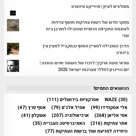
מומלצים לעיון | פרוייקט טיגארט
מחקר חדש של רשות עתיקות חושף עדויות
לעוצמת התקיפה הרומית שהובילו לחורבן בית
שני
הדרך המובילה למעיין הסטף ובמקביל למעין עין
ביכורה
טוראי משה ארקין | לזכרו של השוטר ואיש ההגנה |
יום הזיכרון לחללי מערכות ישראל 2025
הנושאים החמים!
(30)
WAZE
אטרקציות בירושלים
(111)
אלי אסקוזידו
(99)
אמיל אלג'ם
(79)
אסף פרץ
(47)
אפי אליאן
(268)
ארכיאולוגיה
(207)
אשקלון
(41)
אתר עתיקות
(216)
האוניברסיטה העברית
(35)
היחידה למניעת שוד ברשות העתיקות
(77)