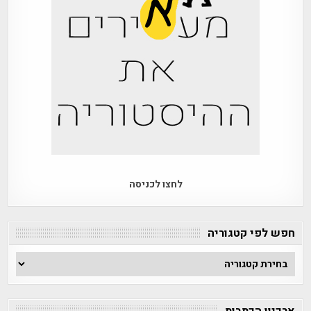
לחצו לכניסה
חפש לפי קטגוריה
חפש
לפי
קטגוריה