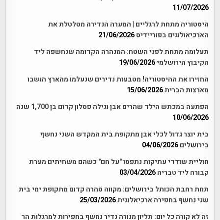
11/07/2026
היסטוריה מתחת לרגליים | המערה הנדירה מטלטלת את
הארכיאולוגים בפוריידיס
21/06/2026
תעלומה מתחת לפני השטח: המנהרה הקדומה שנחשפה ליד
הקיבוץ הירושלמי
19/06/2026
החזירו את ההיסטוריה! מטבעות נדירים שנעלמו מהארץ הושבו
מארצות הברית
15/06/2026
הפתעה במכתש הילד שהרים אבן וגילה פסלון קדום בן 1,700 שנה
10/06/2026
בית יוצר גדול לכלי אבן מתקופת בית המקדש השני נחשף
בירושלים
04/06/2026
חוליית שודדי עתיקות נתפסו "על חם" כשהם משחיתים מערת
קבורה ליד טבריה
03/04/2026
תחת רחבת הכותל בירושלים: מקווה טהרה קדום מתקופת ימי בית
שני נחשף בחפירה ארכיאלוגית
25/03/2026
זה לא קורה כל יום: תליון מנורה נדיר נחשף בחפירות למרגלות הר