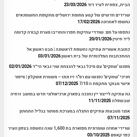
הבית, צפונית לעיר דוד
23/03/2026
שרידים חדשים של קטע מחומת ירושלים מתקופת החשמונאים
נחשפו לאחרונה
17/02/2026
נתפסו על חם: שודדי עתיקות חפרו והחריבו מערת קבורה קדומה
ליד חיטין
20/01/2026
כתובת אשורית עתיקה נחשפת לראשונה | מבט ראשון אל
ההתכתבות המלכותית של בית ראשון
03/01/2026
מפגש 'שחקים' עם מיכל גבאי להנצחת שני גבאי הי״ד
02/01/2026
חניכי 'שחקים' נפגשו עם רס"ר זיו ונונו – משטרת אשקלון | סיפור
אישי מבוקר מתקפת ה 7/10
07/12/2025
גת עתיקה לייצור יין נחנכה בפארק ארכיאולוגי חדש במושב זרחיה
שבשפלה
11/11/2025
אוצר מטבעות עתיקים התגלה במערכת מסתור בגליל התחתון
07/11/2025
שרידי אחוזה שומרונית מפוארת בת 1,600 שנה נחשפה בצפון העיר
כפר קאסם
03/10/2025