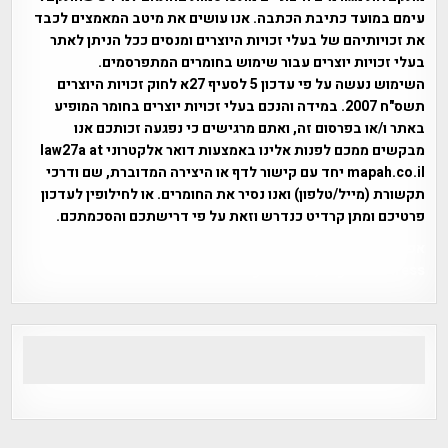
עימם במועד כתיבת הכתבה. אנו עושים את מיטב המאמצים לכבד
את זכויותיהם של בעלי זכויות היוצרים ומנסים ככל הניתן לאתר
בעלי זכויות יוצרים עבור שימוש בחומרים המתפרסמים.
השימוש נעשה על פי עדכון 5 לסעיף 27א לחוק זכויות היוצרים
תשס"ח 2007. במידה והנכם בעלי זכויות יוצרים בחומר המופיע
באתר ו/או בפרסום זה, ואתם מרגישים כי נפגעה זכותכם אנו
מבקשים ממכם לפנות אלינו באמצעות דואר אלקטרוני law27a at
mapah.co.il יחד עם קישור לדף או היצירה המדוברת, שם ודרכי
תקשורת (מייל/טלפון) ואנו נסיר את החומרים. או לחילופין לעדכון
פרטיכם ומתן קרדיט כנדרש וזאת על פי דרישתכם והסכמתכם.
אפי אליאן , היסטוריה על המפה , פרוייקט טיגארט , Efi Elian ,
Tegart Fort , tegart fortress