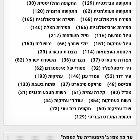
התקופה הביזנטית
(129)
התקופה ההלניסטית
(30)
התקופה העות'מנית
(62)
התקופה הרומית
(120)
חפירה ארכאולוגית
(168)
חפירה ארכיאולוגית
(165)
חפירות ארכיאולוגיות
(166)
חפירות הצלה
(140)
טיול מורשת
(116)
טיול משפחות
(217)
טיול עתיקות
(151)
יולי שוורץ
(66)
ירושלים
(160)
מלחמת העצמאות
(114)
מצודת טגארט
(33)
מצודת טיגארט
(37)
מצרים
(36)
משטרת ישראל
(82)
ניר דיסטלפלד
(32)
סטורי של אינסטגרם
(62)
עיר דוד
(52)
עמוד ענן
(146)
עתיקות
(183)
פסיפס
(48)
פרויקט טיגארט
(37)
פתוח בשבת
(130)
צה"ל
(80)
קלרה עמית
(51)
רשות הטבע והגנים
(31)
רשות העתיקות
(354)
שודדי עתיקות
(44)
שוד עתיקות
(60)
תקופת בית שני
(73)
תקופת המנדט הבריטי
(129)
עד כה צפו ב"היסטוריה על המפה"