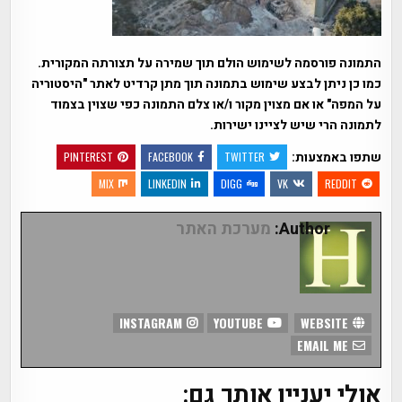
התמונה פורסמה לשימוש הולם תוך שמירה על תצורתה המקורית.
כמו כן ניתן לבצע שימוש בתמונה תוך מתן קרדיט לאתר "היסטוריה
על המפה" או אם מצוין מקור ו/או צלם התמונה כפי שצוין בצמוד
לתמונה הרי שיש לציינו ישירות.
שתפו באמצעות:
PINTEREST
FACEBOOK
TWITTER
MIX
LINKEDIN
DIGG
VK
REDDIT
Author:
מערכת האתר
INSTAGRAM
YOUTUBE
WEBSITE
EMAIL ME
אולי יעניין אותך גם: