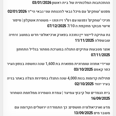
ההתכתבות המלכותית של בית ראשון
03/01/2026
מפגש 'שחקים' עם מיכל גבאי להנצחת שני גבאי הי״ד
02/01/2026
חניכי 'שחקים' נפגשו עם רס"ר זיו ונונו – משטרת אשקלון | סיפור
אישי מבוקר מתקפת ה 7/10
07/12/2025
גת עתיקה לייצור יין נחנכה בפארק ארכיאולוגי חדש במושב זרחיה
שבשפלה
11/11/2025
אוצר מטבעות עתיקים התגלה במערכת מסתור בגליל התחתון
07/11/2025
שרידי אחוזה שומרונית מפוארת בת 1,600 שנה נחשפה בצפון העיר
כפר קאסם
03/10/2025
פתילות קדומות בנות 4,000 שנה התגלו בחפירות הצלה באתר בניה
בעיר יהוד
02/10/2025
בית הגמדים של קיבוץ עמיעד | עמדת השמירה ממלחמת השחרור
16/09/2025
מדע וארכיאולוגיה חושפים: כך התמודדה ירושלים הקדומה עם
משבר מים
13/09/2025