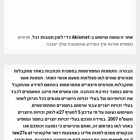
אתר זו עושה שימוש ב-Akismet כדי לסנן תגובות זבל.
פרטים
נוספים אודות איך המידע מהתגובה שלך יעובד
.
הבהרה:
התמונות המפורסמות במסגרת הכתבות באתר מתקבלות
מגורמים שונים ו/או מצולמות מטעם אנשי האתר. תמונות אשר
מתקבלות מגורמים חיצוניים מתפרסמות בהתאם למידע שהתקבל
עימם במועד כתיבת הכתבה. אנו עושים את מיטב המאמצים לכבד
את זכויותיהם של בעלי זכויות היוצרים ומנסים ככל הניתן לאתר
בעלי זכויות יוצרים עבור שימוש בחומרים המתפרסמים.
השימוש נעשה על פי עדכון 5 לסעיף 27א לחוק זכויות היוצרים
תשס"ח 2007. במידה והנכם בעלי זכויות יוצרים בחומר המופיע
באתר ו/או בפרסום זה, ואתם מרגישים כי נפגעה זכותכם אנו
מבקשים ממכם לפנות אלינו באמצעות דואר אלקטרוני law27a at
mapah.co.il יחד עם קישור לדף או היצירה המדוברת, שם ודרכי