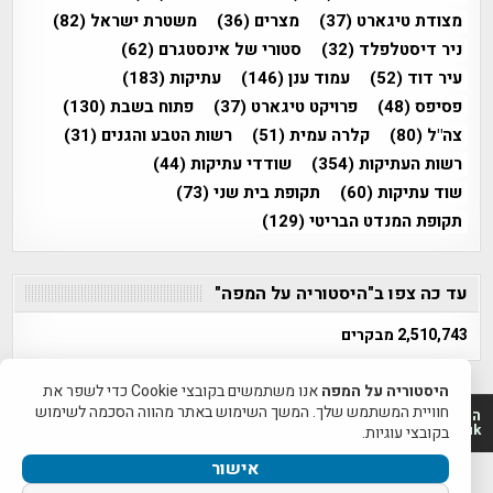
מצודת טיגארט
(37)
מצרים
(36)
משטרת ישראל
(82)
ניר דיסטלפלד
(32)
סטורי של אינסטגרם
(62)
עיר דוד
(52)
עמוד ענן
(146)
עתיקות
(183)
פסיפס
(48)
פרויקט טיגארט
(37)
פתוח בשבת
(130)
צה"ל
(80)
קלרה עמית
(51)
רשות הטבע והגנים
(31)
רשות העתיקות
(354)
שודדי עתיקות
(44)
שוד עתיקות
(60)
תקופת בית שני
(73)
תקופת המנדט הבריטי
(129)
עד כה צפו ב"היסטוריה על המפה"
2,510,743 מבקרים
היסטוריה על המפה
אנו משתמשים בקובצי Cookie כדי לשפר את
חוויית המשתמש שלך. המשך השימוש באתר מהווה הסכמה לשימוש
היסטוריה על המפה 2011-2026 | פרוייקט טיגארט 2012-2026|
www.mapah.co.il | www.tegart.uk
בקובצי עוגיות.
אישור