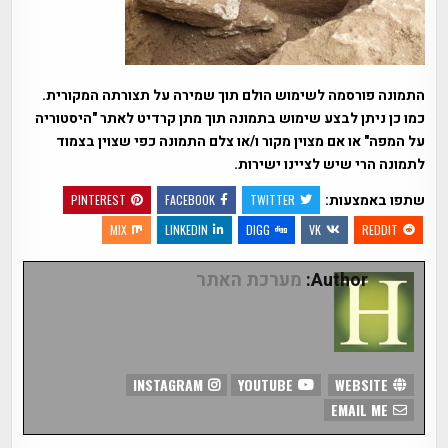
התמונה פורסמה לשימוש הולם תוך שמירה על תצורתה המקורית.
כמו כן ניתן לבצע שימוש בתמונה תוך מתן קרדיט לאתר "היסטוריה
על המפה" או אם מצוין מקור ו/או צלם התמונה כפי שצוין בצמוד
לתמונה הרי שיש לציינו ישירות.
שתפו באמצעות:
PINTEREST
FACEBOOK
TWITTER
MIX
LINKEDIN
DIGG
VK
REDDIT
Author:
מערכת האתר
INSTAGRAM
YOUTUBE
WEBSITE
EMAIL ME