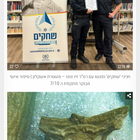
32
1279
חניכי 'שחקים' נפגשו עם רס"ר זיו ונונו – משטרת אשקלון | סיפור אישי
מבוקר מתקפת ה 7/10