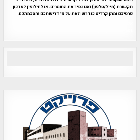
תקשורת (מייל/טלפון) ואנו נסיר את החומרים. או לחילופין לעדכון
פרטיכם ומתן קרדיט כנדרש וזאת על פי דרישתכם והסכמתכם.
אפי אליאן , היסטוריה על המפה , פרוייקט טיגארט , Efi Elian ,
Tegart Fort , tegart fortress