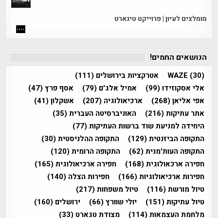
מומלצים לעיון | פרוייקט טיגארט
הנושאים החמים!
(30)
WAZE
אטרקציות בירושלים
(111)
אלי אסקוזידו
(99)
אמיל אלג'ם
(79)
אסף פרץ
(47)
אפי אליאן
(268)
ארכיאולוגיה
(207)
אשקלון
(41)
אתר עתיקות
(216)
האוניברסיטה העברית
(35)
היחידה למניעת שוד ברשות העתיקות
(77)
התקופה הביזנטית
(129)
התקופה ההלניסטית
(30)
התקופה העות'מנית
(62)
התקופה הרומית
(120)
חפירה ארכאולוגית
(168)
חפירה ארכיאולוגית
(165)
חפירות ארכיאולוגיות
(166)
חפירות הצלה
(140)
טיול מורשת
(116)
טיול משפחות
(217)
טיול עתיקות
(151)
יולי שוורץ
(66)
ירושלים
(160)
מלחמת העצמאות
(114)
מצודת טגארט
(33)