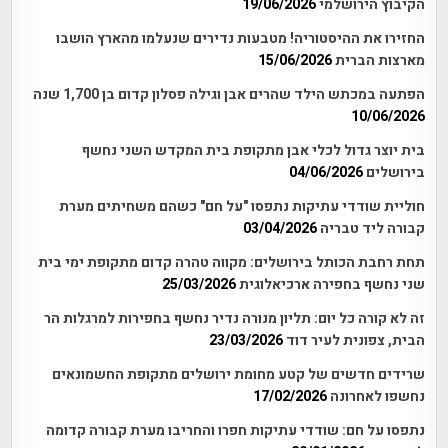
הקיבוץ הירושלמי
19/06/2026
החזירו את ההיסטוריה! מטבעות נדירים שנעלמו מהארץ הושבו
מארצות הברית
15/06/2026
הפתעה במכתש הילד שהרים אבן וגילה פסלון קדום בן 1,700 שנה
10/06/2026
בית יוצר גדול לכלי אבן מתקופת בית המקדש השני נחשף
בירושלים
04/06/2026
חוליית שודדי עתיקות נתפסו "על חם" כשהם משחיתים מערת
קבורה ליד טבריה
03/04/2026
תחת רחבת הכותל בירושלים: מקווה טהרה קדום מתקופת ימי בית
שני נחשף בחפירה ארכיאלוגית
25/03/2026
זה לא קורה כל יום: תליון מנורה נדיר נחשף בחפירות למרגלות הר
הבית, צפונית לעיר דוד
23/03/2026
שרידים חדשים של קטע מחומת ירושלים מתקופת החשמונאים
נחשפו לאחרונה
17/02/2026
נתפסו על חם: שודדי עתיקות חפרו והחריבו מערת קבורה קדומה