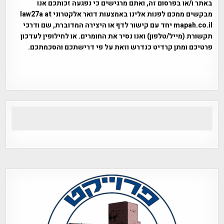
באתר ו/או בפרסום זה, ואתם מרגישים כי נפגעה זכותכם אנו
מבקשים ממכם לפנות אלינו באמצעות דואר אלקטרוני law27a at
mapah.co.il יחד עם קישור לדף או היצירה המדוברת, שם ודרכי
תקשורת (מייל/טלפון) ואנו נסיר את החומרים. או לחילופין לעדכון
פרטיכם ומתן קרדיט כנדרש וזאת על פי דרישתכם והסכמתכם.
אפי אליאן , היסטוריה על המפה , פרוייקט טיגארט , Efi Elian ,
Tegart Fort , tegart fortress