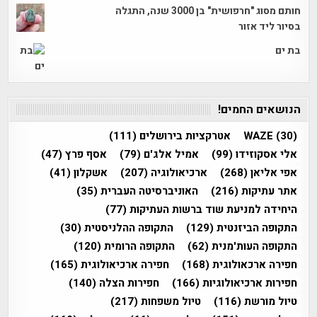
חותם מסוג "חרפושית" בן 3000 שנה, התגלה
בסיור ליד אזור
בת ים
הנושאים החמים!
(30)
WAZE
אטרקציות בירושלים
(111)
אלי אסקוזידו
(99)
אמיל אלג'ם
(79)
אסף פרץ
(47)
אפי אליאן
(268)
ארכיאולוגיה
(207)
אשקלון
(41)
אתר עתיקות
(216)
האוניברסיטה העברית
(35)
היחידה למניעת שוד ברשות העתיקות
(77)
התקופה הביזנטית
(129)
התקופה ההלניסטית
(30)
התקופה העות'מנית
(62)
התקופה הרומית
(120)
חפירה ארכאולוגית
(168)
חפירה ארכיאולוגית
(165)
חפירות ארכיאולוגיות
(166)
חפירות הצלה
(140)
טיול מורשת
(116)
טיול משפחות
(217)