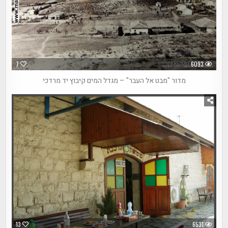
7
6093
מדור "מבט אל העבר" – מגדל המים קיבוץ יד מרדכי
13
6531