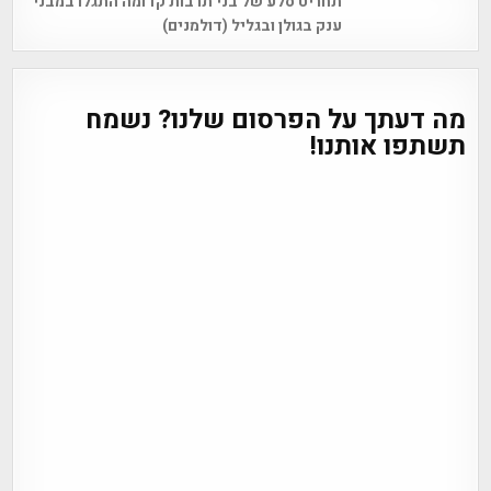
תחריט סלע של בני תרבות קדומה התגלו במבני
navigation
ענק בגולן ובגליל (דולמנים)
מה דעתך על הפרסום שלנו? נשמח
תשתפו אותנו!