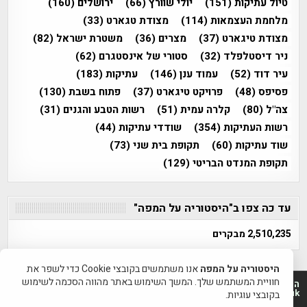
טיול עתיקות
(151)
יולי שוורץ
(66)
ירושלים
(160)
מלחמת העצמאות
(114)
מצודת טגארט
(33)
מצודת טיגארט
(37)
מצרים
(36)
משטרת ישראל
(82)
ניר דיסטלפלד
(32)
סטורי של אינסטגרם
(62)
עיר דוד
(52)
עמוד ענן
(146)
עתיקות
(183)
פסיפס
(48)
פרויקט טיגארט
(37)
פתוח בשבת
(130)
צה"ל
(80)
קלרה עמית
(51)
רשות הטבע והגנים
(31)
רשות העתיקות
(354)
שודדי עתיקות
(44)
שוד עתיקות
(60)
תקופת בית שני
(73)
תקופת המנדט הבריטי
(129)
עד כה צפו ב"היסטוריה על המפה"
2,510,235 מבקרים
היסטוריה על המפה
אנו משתמשים בקובצי Cookie כדי לשפר את
חוויית המשתמש שלך. המשך השימוש באתר מהווה הסכמה לשימוש
היסטוריה על המפה 2011-2026 | פרוייקט טיגארט 2012-2026|
www.mapah.co.il | www.tegart.uk
בקובצי עוגיות.