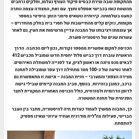
מהתקופה שבה שירת כבסיס פיקוד העורף נעלמו, וחלקים נרחבים
מהשטח כוסו בכבישי אספלט וחצץ. עם זאת, המצודה עצמה נותרה
כמעט בשלמותה. קירותיה נושאים סימני הזמן: גרפיטי במספר
מקומות, נזקים קלים מהתיישבות של חסרי בית בחלק מהחדרים –
אך עוצמתו ויציבותו של המבנה עדיין מרשימות את העין, גם לאחר
עשרות שנים של היסטוריה סוערת.
הכניסה למקום אפשרית ממספר נקודות, נכון ליום הכתבה. הדרך
הראשית עוברת דרך כביש סלול יחסית חדש שמוביל מכביש 412
לבאים מנס ציונה או ראשון לציון, עד לפנייה למשתלת האירוסים.
לאחר נסיעה של כ-100 מטר מתחילה דרך עפר שמובילה לתחנה
מצידה הצפוני והמערבי – חזית המבנה – וגישה זו מתאפשרת גם
ברכב, כמובן בזהירות. בנוסף, סביב המבנה קיימים שבילי גישה
לדופן הדרומית ולמזרחית, כולל הכניסה האחורית המקורית לחצר
הפנימית של תחנת המשטרה.
כך, המבנה ממשיך לעמוד כעדות חיה להיסטוריה, מחבר בין העבר
הבריטי, פעילות צה"לית מודרנית ועתיד עירוני שאינו מפסיק
להתפתח.