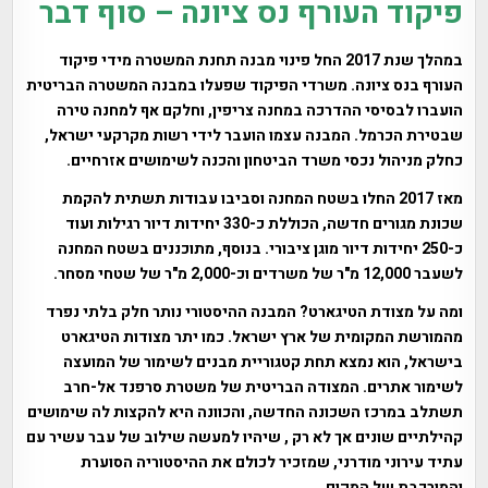
פיקוד העורף נס ציונה – סוף דבר
במהלך שנת 2017 החל פינוי מבנה תחנת המשטרה מידי פיקוד
העורף בנס ציונה. משרדי הפיקוד שפעלו במבנה המשטרה הבריטית
הועברו לבסיסי ההדרכה במחנה צריפין, וחלקם אף למחנה טירה
שבטירת הכרמל. המבנה עצמו הועבר לידי רשות מקרקעי ישראל,
כחלק מניהול נכסי משרד הביטחון והכנה לשימושים אזרחיים.
מאז 2017 החלו בשטח המחנה וסביבו עבודות תשתית להקמת
שכונת מגורים חדשה, הכוללת כ-330 יחידות דיור רגילות ועוד
כ-250 יחידות דיור מוגן ציבורי. בנוסף, מתוכננים בשטח המחנה
לשעבר 12,000 מ"ר של משרדים וכ-2,000 מ"ר של שטחי מסחר.
ומה על מצודת הטיגארט? המבנה ההיסטורי נותר חלק בלתי נפרד
מהמורשת המקומית של ארץ ישראל. כמו יתר מצודות הטיגארט
בישראל, הוא נמצא תחת קטגוריית מבנים לשימור של המועצה
לשימור אתרים. המצודה הבריטית של משטרת סרפנד אל-חרב
תשתלב במרכז השכונה החדשה, והכוונה היא להקצות לה שימושים
קהילתיים שונים אך לא רק , שיהיו למעשה שילוב של עבר עשיר עם
עתיד עירוני מודרני, שמזכיר לכולם את ההיסטוריה הסוערת
והמורכבת של המקום.