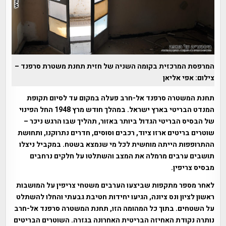
המרפסת המרכזית בקומה השניה של חזית תחנת משטרת סרפנד –
צילום: אפי אליאן
תחנת המשטרה סרפנד אל-חרב פעלה במקום עד לסיום תקופת
המנדט הבריטי בארץ ישראל. במהלך חודש מרץ 1948 החל הפינוי
של הבסיס הבריטי הגדול ביותר באזור, תהליך שבו הרגש ניכר –
שוטרים בריטים ארזו ציוד, רכבים וסוסים, חדרים נתרוקנו, ותחושת
ההתרופפות הייתה מוחשית לכל מי שנמצא בשטח. במקביל ניצלו
תושבים ערבים מרמלה את המצב והשתלטו על חלקים נרחבים
מבסיס צריפין.
לאחר מספר מתקפות שביצעו הערבים משטחי צריפין על המושבות
ראשון לציון ונס ציונה, הגיעו יחידות חטיבת גבעתי והחלו להשתלט
על השטחים. בתוך כל המהומה הזו, תחנת המשטרה סרפנד אל-חרב
נותרה נקודת האחיזה הבריטית האחרונה בגזרה. השוטרים הבריטים