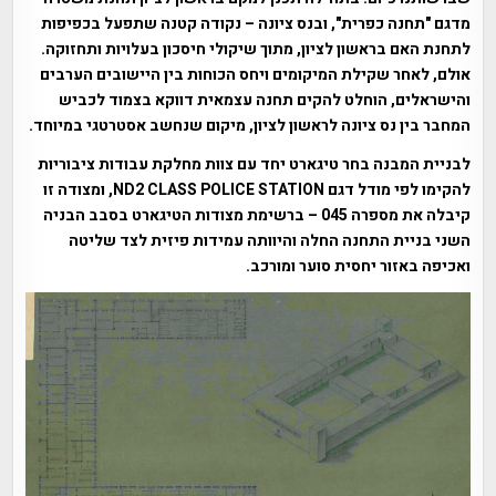
מדגם "תחנה כפרית", ובנס ציונה – נקודה קטנה שתפעל בכפיפות
לתחנת האם בראשון לציון, מתוך שיקולי חיסכון בעלויות ותחזוקה.
אולם, לאחר שקילת המיקומים ויחס הכוחות בין היישובים הערבים
והישראלים, הוחלט להקים תחנה עצמאית דווקא בצמוד לכביש
המחבר בין נס ציונה לראשון לציון, מיקום שנחשב אסטרטגי במיוחד.
לבניית המבנה בחר טיגארט יחד עם צוות מחלקת עבודות ציבוריות
להקימו לפי מודל דגם ND2 CLASS POLICE STATION, ומצודה זו
קיבלה את מספרה 045 – ברשימת מצודות הטיגארט בסבב הבניה
השני בניית התחנה החלה והיוותה עמידות פיזית לצד שליטה
ואכיפה באזור יחסית סוער ומורכב.