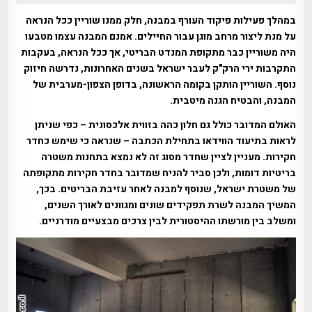
במהלך פעילות פיקוד העורף במבנה, חלק ממנו שוריין ככל הנראה
על מנת ליצור מרחב מוגן עבור החיילים. אמנם המבנה עצמו מטבעו
היה משוריין כבר מתקופת המנדט הבריטי, אך ככל הנראה, בעקבות
התקרבות ירי הרק"ק לעבר ישראל בשנים האחרונות, נדרשה חיזוק
נוסף. השוריין הותקן בקומה הראשונה, בדופן הצפון-מערבית של
המבנה, והבטיח הגנה מיטבית.
האולם המדובר כולל גם חלון כהה בזווית אלכסונית – כפי שניתן
לראות בתיעוד הווידאו בתחילת הכתבה – שנראה כי שימש כחדר
חקירות. מעניין לציין שחדר מסוג זה לא נמצא בתחנות משטרה
בריטיות דומות, ולכן סביר להניח שמדובר בחדר חקירות מתקופתה
של משטרת ישראל, שנוסף למבנה לאחר עזיבת הבריטים. בכך,
המשיך המבנה לשרת תפקידים שונים ומגוונים לאורך השנים,
ומשלב בין מורשתו ההיסטורית לבין צרכים מבצעיים מודרניים.