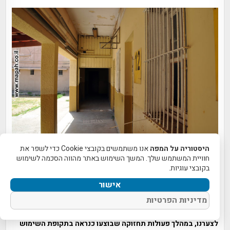
היסטוריה על המפה
אנו משתמשים בקובצי Cookie כדי לשפר את
המסדרון מול החצר הפנימית מערבית מיציאת החירום הצפונית –
חוויית המשתמש שלך. המשך השימוש באתר מהווה הסכמה לשימוש
בקובצי עוגיות.
צילום: אפי אליאן
אישור
בהמשך שביל הגישה, כשפונים ימינה לעבר חזית המבנה במערב,
מדיניות הפרטיות
תגיעו אל פתח הכניסה הראשי של תחנת המשטרה הבריטית. מעל
הכניסה ניתן עדיין להבחין בשלט הקרמיקה המקורי של התחנה.
לצערנו, במהלך פעולות תחזוקה שבוצעו כנראה בתקופת השימוש