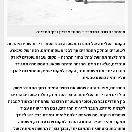
מועמדי קצונה בסרפנד – מקור: ארכיון גנזך המדינה
בקומה העליונה של תחנת המשטרה נבנו מספר דירות שהיו מיועדות
לשוטרים ובחלק מהמקרים אף לבני משפחותיהם. חזונו של טיגארט
היה ליצור תחושת 'בית' בתוך התחנה – מקום שבו השוטרים לא רק
עובדים, אלא גם חיים. ההנחה הייתה שכאשר המשטרה תתגורר
במבנה יחד עם משפחותיה, הקשר למקום יעמיק והמחויבות להגן
עליו תהיה כמעט טבעית.
ביום-יום, אפשר היה לשמוע את רחשי החיים בתוך התחנה: צחוק
הילדים מהדירות העליונות והחצר הפנימית, קולות שוטרים הרצים
בין החדרים ובחצר, וסוסי המשטרה הרכובה שהמתינו בצמוד למבנה
לקראת סיורים. מעבר לדירות המגורים, נבנו חדרי שינה עבור
שוטרים רווקים, מה שאיפשר להם להיות זמינים בכל רגע לצורך
תפקוד מהיר ויעיל. התחנה הפכה למקום שבו עבודה, משפחה
ומחויבות ביטחונית התמזגו יחד, ובכך נוצרה תחושה אמיתית של