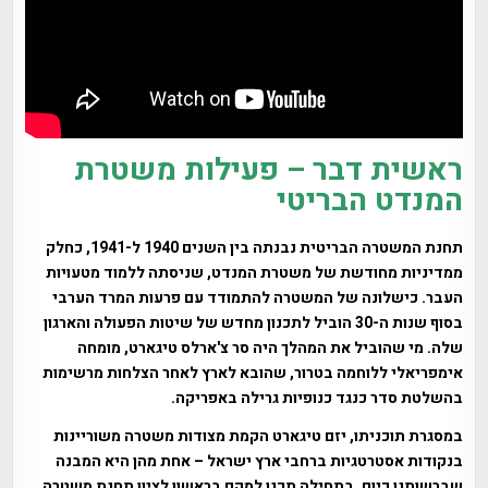
ראשית דבר – פעילות משטרת
המנדט הבריטי
תחנת המשטרה הבריטית נבנתה בין השנים 1940 ל-1941, כחלק
ממדיניות מחודשת של משטרת המנדט, שניסתה ללמוד מטעויות
העבר. כישלונה של המשטרה להתמודד עם פרעות המרד הערבי
בסוף שנות ה-30 הוביל לתכנון מחדש של שיטות הפעולה והארגון
שלה. מי שהוביל את המהלך היה סר צ'ארלס טיגארט, מומחה
אימפריאלי ללוחמה בטרור, שהובא לארץ לאחר הצלחות מרשימות
בהשלטת סדר כנגד כנופיות גרילה באפריקה.
במסגרת תוכניתו, יזם טיגארט הקמת מצודות משטרה משוריינות
בנקודות אסטרטגיות ברחבי ארץ ישראל – אחת מהן היא המבנה
שברשותנו כיום. בתחילה תכנן למקם בראשון לציון תחנת משטרה