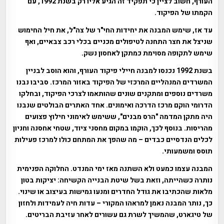
העורף, חשוב לציין כי תפקיד זה הגיע אליו רק בשנת 1992, עם
הקמתו של הפיקוד.
עד אז, שימש המבנה את יחידות החי"ר של צה"ל, את חיל החימוש
שניצל את חצר התחנה לטיפולים מכניים בכלי רכב צבאיים, ואף
שימש לתקופה מסוימת כמתקן לאחסון נשק.
בשנת 1992 נכנסו למבנה חיילי פיקוד העורף, והוא הוסב לבניין
המשרדים המנהליים המרכזי של הפיקוד באזור המרכז. סביבו נבנו
משרדים נוספים ומתקנים שונים שהותאמו לצרכי הפיקוד, ובחלקו
הדרומי הוקם מרכז הדרכה ואימונים. אחד האתרים הבולטים שנבנו
היה מתקן המדמה "הרס מבנים", ששימש לאימוני חילוץ פצועים
מהריסות. בנוסף לכך, הוקמו במקום מחסני ציוד, שטחי אחסנה וחניון
לכלים הנדסיים כבדים – מה שהפך את המתחם כולו למרכז פעילות
תוסס ומשמעותי.
המבנה עצמו כמעט ולא השתנה מאז ימי המנדט. החלוקה הפנימית
נותרה כשהייתה, וזאת בשל שיטת הבנייה הקשיחה: יציקות בטון
מלאות שהכתיבו את גודל החדרים ומנעו גמישות בעיצוב או שינוי.
כך, נותר המבנה נאמן למראהו המקורי – עדות חיה לעמידות ולחזון
של טיגארט, שהמשיך לשרת גם עשורים לאחר עזיבת הבריטים.