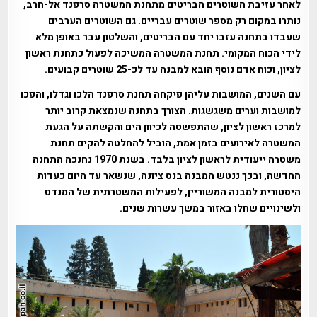
לאחר עזיבת השוטרים הבריטים מתחנת המשטרה סרפנד אל-חרב,
נותרו במקום רק מספר שוטרים עבריים. גם השוטרים הערבים
שעבדו בתחנה עזבו יחד עם הבריטים, והשלטון עבר באופן מלא
לידי הכוח המקומי. תחנת המשטרה המשיכה לפעול כתחנת ראשון
לציון, וכוח אדם נוסף הובא למבנה עד לכ-25 שוטרים קבועים.
עם השנים, המושבות עליהן פיקחה תחנת סרפנד הלכו וגדלו, והפכו
למושבות וערים משגשגות. הצורך בתחנה שנמצאת קרוב יותר
למרכז ראשון לציון, שהתפשטה לכיוון הים והקשתה על הגעת
המשטרה לאירועים בזמן אמת, הוביל להחלטה להקים תחנת
משטרה ייעודית לראשון לציון בלבד. בשנת 1970 נחנכה התחנה
החדשה, ובכך ננטש המבנה בנס ציונה, שנשאר עד היום כעדות
היסטורית למבנה המשוריין, לפעילות המשטרתית של המנדט
ולשינויים שחלו באזור במשך עשרות שנים.