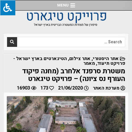
Ski
MENU
t
conten
Search
for:
POSTED
אתר היסטורי
,
אתר צילום
,
הטיגארטים בארץ ישראל -
IN
פרויקט תיעוד
,
מאמר
משטרת סרפנד אלחרב (מחנה פיקוד
העורף נס ציונה) – פרויקט טיגארט
מערכת האתר
21/06/2020
173
16903