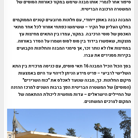
סיפור אחר לגמרי: אותו מבנה שימש במקור כאורוות הסוסים של
המשטרה הרכובה הבריטית.
המבנה נבנה באופן ייחודי, עם חלונות מרובעים קטנים הממוקמים
בחלקו העליון של הקיר – ששימשו כפתחי אוורור לכל אחד מתאי
האכסון של סוסי הרכיבה. במקור, עמדו בין התאים מחיצות עץ
מוצקות, שאפשרו בידוד בין סוס לסוס ושמרו על הסדר באורווה.
במחיצות אלו לא נותר זכר, אך סימני המבנה והחלונות הקבועים
בקירות מסגירים את עברו.
בסך הכול הכיל המבנה 16 תאי סוסים, עם כניסה מרכזית בין התא
השלישי לרביעי – פריט מידע הניתן לזיהוי עד היום באמצעות
מיקום החלונות. כך, מבנה שנועד לאכלס את "כוח השרירים"
(הסוסים) של המשטרה הבריטית הפך ברבות השנים למרכז ההזנה
של החיילים הישראלים – עדות מוחשית ליכולת ההתאמה של
המקום לצרכים המשתנים.