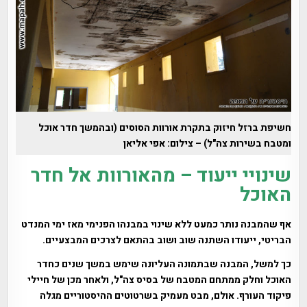
חשיפת ברזל חיזוק בתקרת אורוות הסוסים (ובהמשך חדר אוכל
ומטבח בשירות צה"ל) – צילום: אפי אליאן
שינויי ייעוד – מהאורוות אל חדר
האוכל
אף שהמבנה נותר כמעט ללא שינוי במבנהו הפנימי מאז ימי המנדט
הבריטי, ייעודו השתנה שוב ושוב בהתאם לצרכים המבצעיים.
כך למשל, המבנה שבתמונה העליונה שימש במשך שנים כחדר
האוכל וחלק ממתחם המטבח של בסיס צה"ל, ולאחר מכן של חיילי
פיקוד העורף. אולם, מבט מעמיק בשרטוטים ההיסטוריים מגלה