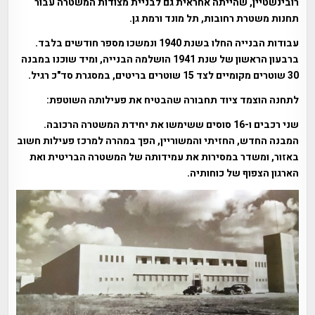
רובינשטיין, שהייתה אחראית גם לבניית מצודות המשטרה עבור
תחנות משטרת רחובות, תל מונד ורמת גן.
עבודות הבנייה החלו בשנת 1940 ונמשכו מספר חודשים בלבד.
ברבעון הראשון של שנת 1941 הושלמה הבנייה, ומיד שוכנו במבנה
30 שוטרים מקומיים לצד 15 שוטרים בריטים, במסגרת סד"כ רגיל.
לתחנה הוצמד ציוד תחבורה שהבטיח את פעילותה השוטפת:
שני רכבים ו-16 סוסים ששימשו את יחידת המשטרה הרכובה.
המבנה החדש, החזיתי והמשוריין, הפך במהרה למרכז פעילות חשוב
באזור, ומשדר במסירות את עמידותה של המשטרה הבריטית ואת
הארגון הצפוף של כוחותיה.