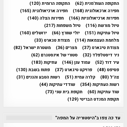
התקופה העות'מנית
(62)
התקופה הרומית
(120)
חפירה ארכאולוגית
(168)
חפירה ארכיאולוגית
(165)
חפירות ארכיאולוגיות
(166)
חפירות הצלה
(140)
טיול מורשת
(116)
טיול משפחות
(217)
טיול עתיקות
(151)
יולי שוורץ
(66)
ירושלים
(160)
מלחמת העצמאות
(114)
מצודת טגארט
(33)
מצודת טיגארט
(37)
מצרים
(36)
משטרת ישראל
(82)
ניר דיסטלפלד
(32)
סטורי של אינסטגרם
(62)
עיר דוד
(52)
עמוד ענן
(146)
עתיקות
(183)
פסיפס
(48)
פרויקט טיגארט
(37)
פתוח בשבת
(130)
צה"ל
(80)
קלרה עמית
(51)
רשות הטבע והגנים
(31)
רשות העתיקות
(354)
שודדי עתיקות
(44)
שוד עתיקות
(60)
תקופת בית שני
(73)
תקופת המנדט הבריטי
(129)
עד כה צפו ב"היסטוריה על המפה"