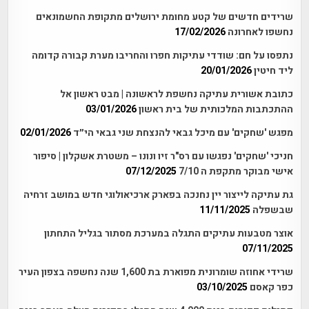
שרידים חדשים של קטע מחומת ירושלים מתקופת החשמונאים
נחשפו לאחרונה
17/02/2026
נתפסו על חם: שודדי עתיקות חפרו והחריבו מערת קבורה קדומה
ליד חיטין
20/01/2026
כתובת אשורית עתיקה נחשפת לראשונה | מבט ראשון אל
ההתכתבות המלכותית של בית ראשון
03/01/2026
מפגש 'שחקים' עם מיכל גבאי להנצחת שני גבאי הי״ד
02/01/2026
חניכי 'שחקים' נפגשו עם רס"ר זיו ונונו – משטרת אשקלון | סיפור
אישי מבוקר מתקפת ה 7/10
07/12/2025
גת עתיקה לייצור יין נחנכה בפארק ארכיאולוגי חדש במושב זרחיה
שבשפלה
11/11/2025
אוצר מטבעות עתיקים התגלה במערכת מסתור בגליל התחתון
07/11/2025
שרידי אחוזה שומרונית מפוארת בת 1,600 שנה נחשפה בצפון העיר
כפר קאסם
03/10/2025