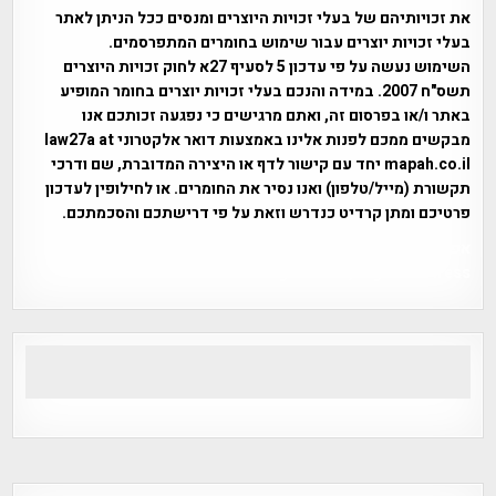
את זכויותיהם של בעלי זכויות היוצרים ומנסים ככל הניתן לאתר
בעלי זכויות יוצרים עבור שימוש בחומרים המתפרסמים.
השימוש נעשה על פי עדכון 5 לסעיף 27א לחוק זכויות היוצרים
תשס"ח 2007. במידה והנכם בעלי זכויות יוצרים בחומר המופיע
באתר ו/או בפרסום זה, ואתם מרגישים כי נפגעה זכותכם אנו
מבקשים ממכם לפנות אלינו באמצעות דואר אלקטרוני law27a at
mapah.co.il יחד עם קישור לדף או היצירה המדוברת, שם ודרכי
תקשורת (מייל/טלפון) ואנו נסיר את החומרים. או לחילופין לעדכון
פרטיכם ומתן קרדיט כנדרש וזאת על פי דרישתכם והסכמתכם.
אפי אליאן , היסטוריה על המפה , פרוייקט טיגארט , Efi Elian ,
Tegart Fort , tegart fortress