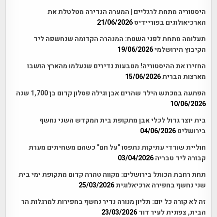
היסטוריה מתחת לרגליים | המערה הנדירה מטלטלת את
הארכיאולוגים בפוריידיס
21/06/2026
תעלומה מתחת לפני השטח: המנהרה הקדומה שנחשפה ליד
הקיבוץ הירושלמי
19/06/2026
החזירו את ההיסטוריה! מטבעות נדירים שנעלמו מהארץ הושבו
מארצות הברית
15/06/2026
הפתעה במכתש הילד שהרים אבן וגילה פסלון קדום בן 1,700 שנה
10/06/2026
בית יוצר גדול לכלי אבן מתקופת בית המקדש השני נחשף
בירושלים
04/06/2026
חוליית שודדי עתיקות נתפסו "על חם" כשהם משחיתים מערת
קבורה ליד טבריה
03/04/2026
תחת רחבת הכותל בירושלים: מקווה טהרה קדום מתקופת ימי בית
שני נחשף בחפירה ארכיאלוגית
25/03/2026
זה לא קורה כל יום: תליון מנורה נדיר נחשף בחפירות למרגלות הר
הבית, צפונית לעיר דוד
23/03/2026