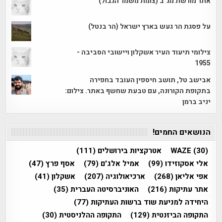
אתר מורשת מג"ב (צומת משמר הגבול)
על פסגת הר געש בארץ ישראל (הר בנטל)
צילומי תיעוד העיר אשקלון ויישובי הסביבה -
1955
אבישב טל, תושב חיספין העובד בחפירה
בתקופת הקורונה, עם טבעת שחשף באתר. צילום:
יניב ברמן
הנושאים החמים!
(30)
WAZE
אטרקציות בירושלים
(111)
אלי אסקוזידו
(99)
אמיל אלג'ם
(79)
אסף פרץ
(47)
אפי אליאן
(268)
ארכיאולוגיה
(207)
אשקלון
(41)
אתר עתיקות
(216)
האוניברסיטה העברית
(35)
היחידה למניעת שוד ברשות העתיקות
(77)
התקופה הביזנטית
(129)
התקופה ההלניסטית
(30)