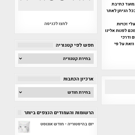
מועד כתיבת
ככל הניתן לאתר
לחצו לכניסה
שס"ח 2007. במידה והנכם בעלי זכויות
כם לפנות אלינו
ברת, שם ודרכי
וזאת על פי
חפש לפי קטגוריה
חפש
לפי
קטגוריה
ארכיון הכתבות
ארכיון
הכתבות
הרשומות והעמודים הנצפים ביותר
יום בהיסטוריה - חודש אוגוסט