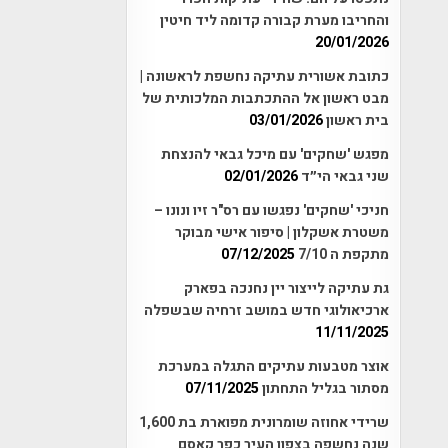
והחריבו מערת קבורה קדומה ליד חיטין
20/01/2026
כתובת אשורית עתיקה נחשפת לראשונה |
מבט ראשון אל ההתכתבות המלכותית של
בית ראשון
03/01/2026
מפגש 'שחקים' עם מיכל גבאי להנצחת
שני גבאי הי״ד
02/01/2026
חניכי 'שחקים' נפגשו עם רס"ר זיו ונונו –
משטרת אשקלון | סיפור אישי מבוקר
מתקפת ה 7/10
07/12/2025
גת עתיקה לייצור יין נחנכה בפארק
ארכיאולוגי חדש במושב זרחיה שבשפלה
11/11/2025
אוצר מטבעות עתיקים התגלה במערכת
מסתור בגליל התחתון
07/11/2025
שרידי אחוזה שומרונית מפוארת בת 1,600
שנה נחשפה בצפון העיר כפר קאסם