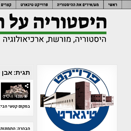
Ski
ראשי
מע/אירים את ההיסטוריה
פרוייקט טיגארט
קצרים
t
conten
תגית:
אבן 
2
4385
במקום קטעי הביצ
הבהרה:
התמונות 