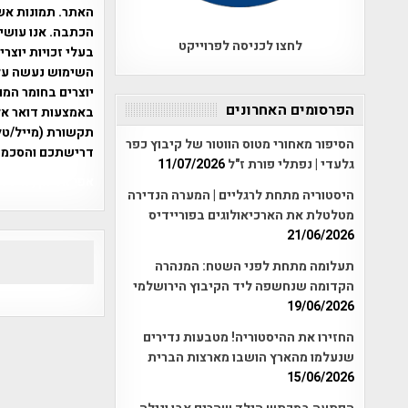
האתר. תמונות אש
הכתבה. אנו עושים
לחצו לכניסה לפרוייקט
בעלי זכויות יוצר
יוצרים בחומר המו
הפרסומים האחרונים
תקשורת (מייל/טלפ
הסיפור מאחורי מטוס הווטור של קיבוץ כפר
דרישתכם והסכמת
גלעדי | נפתלי פורת ז"ל
11/07/2026
אפי אליאן , היסטוריה על המפה , 
היסטוריה מתחת לרגליים | המערה הנדירה
מטלטלת את הארכיאולוגים בפוריידיס
21/06/2026
תעלומה מתחת לפני השטח: המנהרה
הקדומה שנחשפה ליד הקיבוץ הירושלמי
19/06/2026
החזירו את ההיסטוריה! מטבעות נדירים
שנעלמו מהארץ הושבו מארצות הברית
15/06/2026