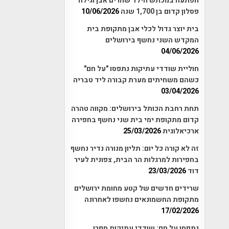
הפתעה במכתש הילד שהרים אבן וגילה
פסלון קדום בן 1,700 שנה
10/06/2026
בית יוצר גדול לכלי אבן מתקופת בית
המקדש השני נחשף בירושלים
04/06/2026
חוליית שודדי עתיקות נתפסו "על חם"
כשהם משחיתים מערת קבורה ליד טבריה
03/04/2026
תחת רחבת הכותל בירושלים: מקווה טהרה
קדום מתקופת ימי בית שני נחשף בחפירה
ארכיאלוגית
25/03/2026
זה לא קורה כל יום: תליון מנורה נדיר נחשף
בחפירות למרגלות הר הבית, צפונית לעיר
דוד
23/03/2026
שרידים חדשים של קטע מחומת ירושלים
מתקופת החשמונאים נחשפו לאחרונה
17/02/2026
נתפסו על חם: שודדי עתיקות חפרו