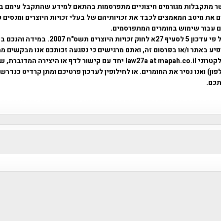
ר מתקבלות מגורמים חיצוניים מתפרסמות בהתאם למידע שהתקבל עימם ב
 את מיטב המאמצים לכבד את זכויותיהם של בעלי זכויות היוצרים ומנסים 
ים עבור שימוש בחומרים המתפרסמים.
השימוש נעשה על פי עדכון 5 לסעיף 27א לחוק זכויות היוצרים ת
פיע באתר ו/או בפרסום זה, ואתם מרגישים כי נפגעה זכותכם אנו מבקשים ממ
באמצעות דואר אלקטרוני law27a at mapah.co.il יחד עם קישור לדף או היצירה המדו
ון) ואנו נסיר את החומרים. או לחילופין לעדכון פרטיכם ומתן קרדיט כנדרש 
כם.
פרוייקט טיגארט , Efi Elian , Tegart Fort , tegart fortress