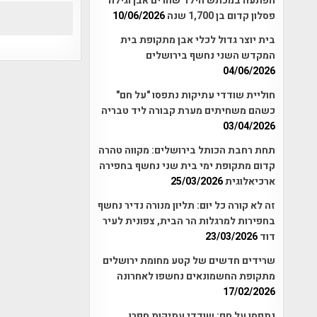
הפתעה במכתש הילד שהרים אבן וגילה
פסלון קדום בן 1,700 שנה
10/06/2026
בית יוצר גדול לכלי אבן מתקופת בית
המקדש השני נחשף בירושלים
04/06/2026
חוליית שודדי עתיקות נתפסו "על חם"
כשהם משחיתים מערת קבורה ליד טבריה
03/04/2026
תחת רחבת הכותל בירושלים: מקווה טהרה
קדום מתקופת ימי בית שני נחשף בחפירה
ארכיאלוגית
25/03/2026
זה לא קורה כל יום: תליון מנורה נדיר נחשף
בחפירות למרגלות הר הבית, צפונית לעיר
דוד
23/03/2026
שרידים חדשים של קטע מחומת ירושלים
מתקופת החשמונאים נחשפו לאחרונה
17/02/2026
נתפסו על חם: שודדי עתיקות חפרו