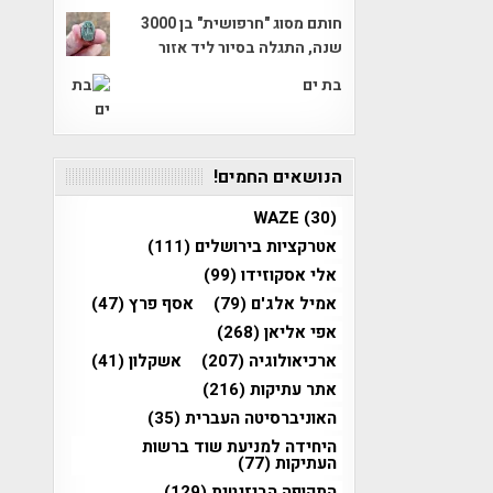
חותם מסוג "חרפושית" בן 3000
שנה, התגלה בסיור ליד אזור
בת ים
הנושאים החמים!
WAZE
(30)
אטרקציות בירושלים
(111)
אלי אסקוזידו
(99)
אמיל אלג'ם
(79)
אסף פרץ
(47)
אפי אליאן
(268)
ארכיאולוגיה
(207)
אשקלון
(41)
אתר עתיקות
(216)
האוניברסיטה העברית
(35)
היחידה למניעת שוד ברשות
העתיקות
(77)
התקופה הביזנטית
(129)