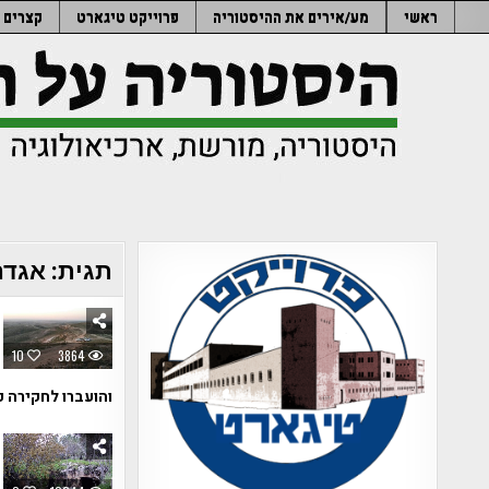
Ski
ראשי
מע/אירים את ההיסטוריה
פרוייקט טיגארט
קצרים
t
conten
תגית:
אגדה
10
3864
והועברו לחקירה כ