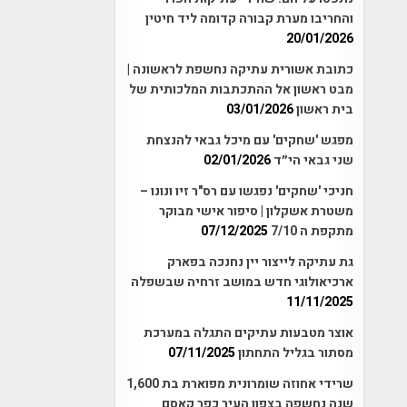
והחריבו מערת קבורה קדומה ליד חיטין
20/01/2026
כתובת אשורית עתיקה נחשפת לראשונה |
מבט ראשון אל ההתכתבות המלכותית של
בית ראשון
03/01/2026
מפגש 'שחקים' עם מיכל גבאי להנצחת
שני גבאי הי״ד
02/01/2026
חניכי 'שחקים' נפגשו עם רס"ר זיו ונונו –
משטרת אשקלון | סיפור אישי מבוקר
מתקפת ה 7/10
07/12/2025
גת עתיקה לייצור יין נחנכה בפארק
ארכיאולוגי חדש במושב זרחיה שבשפלה
11/11/2025
אוצר מטבעות עתיקים התגלה במערכת
מסתור בגליל התחתון
07/11/2025
שרידי אחוזה שומרונית מפוארת בת 1,600
שנה נחשפה בצפון העיר כפר קאסם