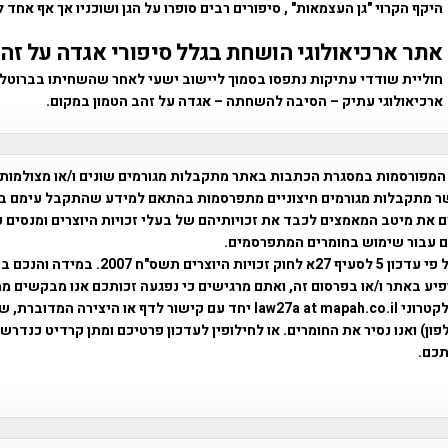
היקף הקרוי "גן העצמאות" , סיפורים רבים סופרו על הגן ושוכניו אך אף אחד 
אתר ארכיאולוגי הושחת בגלל סיפורי אגדה על זה
חוליית שודדי עתיקות נתפסו בסמוך ליישוב ישעי לאחר שהשחיתו בברוטל
ארכיאולוגי עתיק – הסיבה להשחתה – אגדה על זהב הטמון במקום.
המפורסמות במסגרת הכתבות באתר מתקבלות מגורמים שונים ו/או מצולמות
ר מתקבלות מגורמים חיצוניים מתפרסמות בהתאם למידע שהתקבל עימם ב
 את מיטב המאמצים לכבד את זכויותיהם של בעלי זכויות היוצרים ומנסים 
ים עבור שימוש בחומרים המתפרסמים.
השימוש נעשה על פי עדכון 5 לסעיף 27א לחוק זכויות היוצרים ת
פיע באתר ו/או בפרסום זה, ואתם מרגישים כי נפגעה זכותכם אנו מבקשים ממ
באמצעות דואר אלקטרוני law27a at mapah.co.il יחד עם קישור לדף או היצירה המדו
ון) ואנו נסיר את החומרים. או לחילופין לעדכון פרטיכם ומתן קרדיט כנדרש 
כם.
פרוייקט טיגארט , Efi Elian , Tegart Fort , tegart fortress