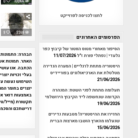
0
10044
לחצו לכניסה לפרוייקט
9
2369
הפרסומים האחרונים
הסיפור מאחורי מטוס הווטור של קיבוץ כפר
הבהרה:
התמונות 
גלעדי | נפתלי פורת ז"ל
11/07/2026
האתר. תמונות אש
היסטוריה מתחת לרגליים | המערה הנדירה
הכתבה. אנו עושים
מטלטלת את הארכיאולוגים בפוריידיס
בעלי זכויות יוצר
21/06/2026
יוצרים בחומר המו
תעלומה מתחת לפני השטח: המנהרה
הקדומה שנחשפה ליד הקיבוץ הירושלמי
תקשורת (מייל/טלפ
19/06/2026
דרישתכם והסכמת
החזירו את ההיסטוריה! מטבעות נדירים
אפי אליאן , היסטוריה על המפה , 
שנעלמו מהארץ הושבו מארצות הברית
15/06/2026