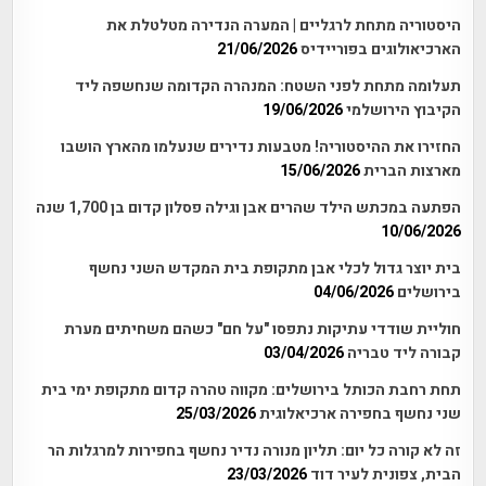
היסטוריה מתחת לרגליים | המערה הנדירה מטלטלת את
הארכיאולוגים בפוריידיס
21/06/2026
תעלומה מתחת לפני השטח: המנהרה הקדומה שנחשפה ליד
הקיבוץ הירושלמי
19/06/2026
החזירו את ההיסטוריה! מטבעות נדירים שנעלמו מהארץ הושבו
מארצות הברית
15/06/2026
הפתעה במכתש הילד שהרים אבן וגילה פסלון קדום בן 1,700 שנה
10/06/2026
בית יוצר גדול לכלי אבן מתקופת בית המקדש השני נחשף
בירושלים
04/06/2026
חוליית שודדי עתיקות נתפסו "על חם" כשהם משחיתים מערת
קבורה ליד טבריה
03/04/2026
תחת רחבת הכותל בירושלים: מקווה טהרה קדום מתקופת ימי בית
שני נחשף בחפירה ארכיאלוגית
25/03/2026
זה לא קורה כל יום: תליון מנורה נדיר נחשף בחפירות למרגלות הר
הבית, צפונית לעיר דוד
23/03/2026