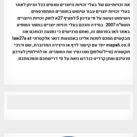
את זכויותיהם של בעלי זכויות היוצרים ומנסים ככל הניתן לאתר
בעלי זכויות יוצרים עבור שימוש בחומרים המתפרסמים.
השימוש נעשה על פי עדכון 5 לסעיף 27א לחוק זכויות היוצרים
תשס"ח 2007. במידה והנכם בעלי זכויות יוצרים בחומר המופיע
באתר ו/או בפרסום זה, ואתם מרגישים כי נפגעה זכותכם אנו
מבקשים ממכם לפנות אלינו באמצעות דואר אלקטרוני law27a at
mapah.co.il יחד עם קישור לדף או היצירה המדוברת, שם ודרכי
תקשורת (מייל/טלפון) ואנו נסיר את החומרים. או לחילופין לעדכון
פרטיכם ומתן קרדיט כנדרש וזאת על פי דרישתכם והסכמתכם.
אפי אליאן , היסטוריה על המפה , פרוייקט טיגארט , Efi Elian ,
Tegart Fort , tegart fortress