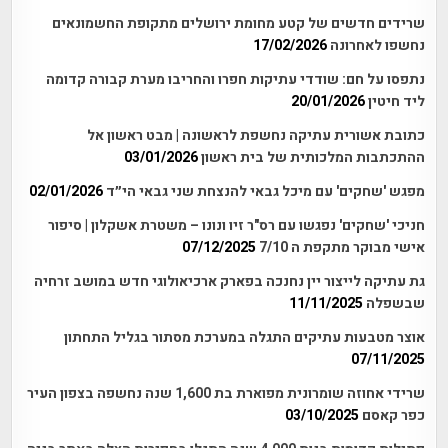
שרידים חדשים של קטע מחומת ירושלים מתקופת החשמונאים
נחשפו לאחרונה
17/02/2026
נתפסו על חם: שודדי עתיקות חפרו והחריבו מערת קבורה קדומה
ליד חיטין
20/01/2026
כתובת אשורית עתיקה נחשפת לראשונה | מבט ראשון אל
ההתכתבות המלכותית של בית ראשון
03/01/2026
מפגש 'שחקים' עם מיכל גבאי להנצחת שני גבאי הי״ד
02/01/2026
חניכי 'שחקים' נפגשו עם רס"ר זיו ונונו – משטרת אשקלון | סיפור
אישי מבוקר מתקפת ה 7/10
07/12/2025
גת עתיקה לייצור יין נחנכה בפארק ארכיאולוגי חדש במושב זרחיה
שבשפלה
11/11/2025
אוצר מטבעות עתיקים התגלה במערכת מסתור בגליל התחתון
07/11/2025
שרידי אחוזה שומרונית מפוארת בת 1,600 שנה נחשפה בצפון העיר
כפר קאסם
03/10/2025