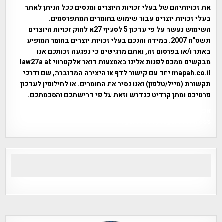
את זכויותיהם של בעלי זכויות היוצרים ומנסים ככל הניתן לאתר
בעלי זכויות יוצרים עבור שימוש בחומרים המתפרסמים.
השימוש נעשה על פי עדכון 5 לסעיף 27א לחוק זכויות היוצרים
תשס"ח 2007. במידה והנכם בעלי זכויות יוצרים בחומר המופיע
באתר ו/או בפרסום זה, ואתם מרגישים כי נפגעה זכותכם אנו
מבקשים ממכם לפנות אלינו באמצעות דואר אלקטרוני law27a at
mapah.co.il יחד עם קישור לדף או היצירה המדוברת, שם ודרכי
תקשורת (מייל/טלפון) ואנו נסיר את החומרים. או לחילופין לעדכון
פרטיכם ומתן קרדיט כנדרש וזאת על פי דרישתכם והסכמתכם.
אפי אליאן , היסטוריה על המפה , פרוייקט טיגארט , Efi Elian ,
Tegart Fort , tegart fortress