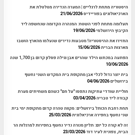
היסטוריה מתחת לרגליים | המערה הנדירה מטלטלת את
הארכיאולוגים בפוריידיס
21/06/2026
תעלומה מתחת לפני השטח: המנהרה הקדומה שנחשפה ליד
הקיבוץ הירושלמי
19/06/2026
החזירו את ההיסטוריה! מטבעות נדירים שנעלמו מהארץ הושבו
מארצות הברית
15/06/2026
הפתעה במכתש הילד שהרים אבן וגילה פסלון קדום בן 1,700 שנה
10/06/2026
בית יוצר גדול לכלי אבן מתקופת בית המקדש השני נחשף
בירושלים
04/06/2026
חוליית שודדי עתיקות נתפסו "על חם" כשהם משחיתים מערת
קבורה ליד טבריה
03/04/2026
תחת רחבת הכותל בירושלים: מקווה טהרה קדום מתקופת ימי בית
שני נחשף בחפירה ארכיאלוגית
25/03/2026
זה לא קורה כל יום: תליון מנורה נדיר נחשף בחפירות למרגלות הר
הבית, צפונית לעיר דוד
23/03/2026