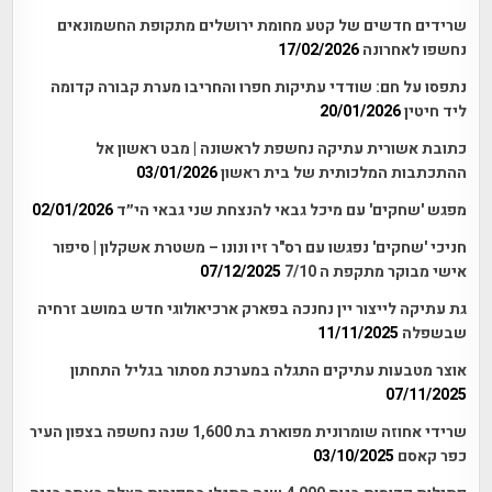
שרידים חדשים של קטע מחומת ירושלים מתקופת החשמונאים
נחשפו לאחרונה
17/02/2026
נתפסו על חם: שודדי עתיקות חפרו והחריבו מערת קבורה קדומה
ליד חיטין
20/01/2026
כתובת אשורית עתיקה נחשפת לראשונה | מבט ראשון אל
ההתכתבות המלכותית של בית ראשון
03/01/2026
מפגש 'שחקים' עם מיכל גבאי להנצחת שני גבאי הי״ד
02/01/2026
חניכי 'שחקים' נפגשו עם רס"ר זיו ונונו – משטרת אשקלון | סיפור
אישי מבוקר מתקפת ה 7/10
07/12/2025
גת עתיקה לייצור יין נחנכה בפארק ארכיאולוגי חדש במושב זרחיה
שבשפלה
11/11/2025
אוצר מטבעות עתיקים התגלה במערכת מסתור בגליל התחתון
07/11/2025
שרידי אחוזה שומרונית מפוארת בת 1,600 שנה נחשפה בצפון העיר
כפר קאסם
03/10/2025