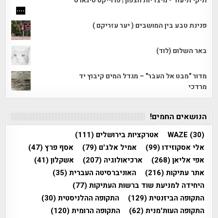
תיקי תיעוד - מיצדיות הצפון | פרוייקט טיגארט
פנינת טבע בין המושבים ( יער עזריקם )
באר השלום (לוד)
מדור "מבט אל העבר" – מגדל המים קיבוץ יד
מרדכי
הנושאים החמים!
(30)
WAZE
אטרקציות בירושלים
(111)
אלי אסקוזידו
(99)
אמיל אלג'ם
(79)
אסף פרץ
(47)
אפי אליאן
(268)
ארכיאולוגיה
(207)
אשקלון
(41)
אתר עתיקות
(216)
האוניברסיטה העברית
(35)
היחידה למניעת שוד ברשות העתיקות
(77)
התקופה הביזנטית
(129)
התקופה ההלניסטית
(30)
התקופה העות'מנית
(62)
התקופה הרומית
(120)