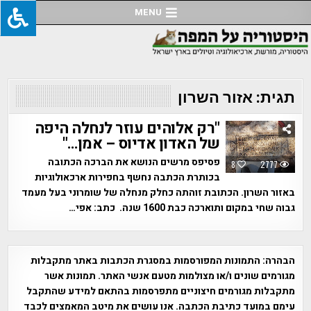
Ski
MENU
t
conten
תגית:
אזור השרון
"רק אלוהים עוזר לנחלה היפה
של האדון אדיוס – אמן…"
פסיפס מרשים הנושא את הברכה הכתובה
8
2777
בכותרת הכתבה נחשף בחפירות ארכאולוגיות
באזור השרון. הכתובת זוהתה כחלק מנחלה של שומרוני בעל מעמד
גבוה שחי במקום ותוארכה כבת 1600 שנה. כתב: אפי…
הבהרה:
התמונות המפורסמות במסגרת הכתבות באתר מתקבלות
מגורמים שונים ו/או מצולמות מטעם אנשי האתר. תמונות אשר
מתקבלות מגורמים חיצוניים מתפרסמות בהתאם למידע שהתקבל
עימם במועד כתיבת הכתבה. אנו עושים את מיטב המאמצים לכבד