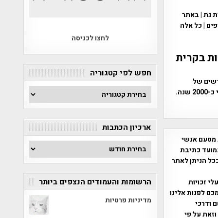
ת גת | באתר
פים | כל אלה
לחצו לכניסה
פו בחפירות בקרית
חפש לפי קטגוריה
רשים של
חפש
מטבעות זהב ותכשיטים ייחודים. האוצר תוארך לתקופת מרד בר כוכבא לפני כ-2000 שנה.
לפי
קטגוריה
ארכיון הכתבות
 מטעם אנשי
ארכיון
מועד כתיבת
הכתבות
ככל הניתן לאתר
הרשומות והעמודים הנצפים ביותר
שס"ח 2007. במידה והנכם בעלי זכויות
כם לפנות אלינו
מדיניות פרטיות
ברת, שם ודרכי
וזאת על פי