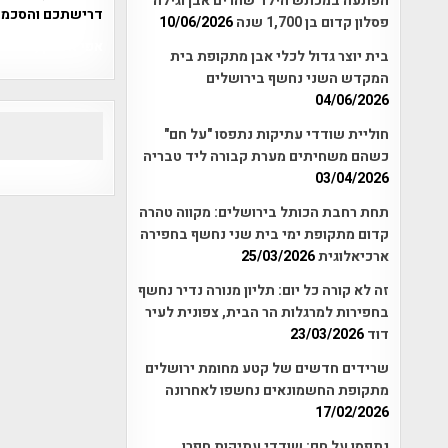
הפתעה במכתש הילד שהרים אבן וגילה
דרישתכם והסכמת
פסלון קדום בן 1,700 שנה
10/06/2026
אפי אליאן , היסטוריה על המפה , 
בית יוצר גדול לכלי אבן מתקופת בית
המקדש השני נחשף בירושלים
04/06/2026
חוליית שודדי עתיקות נתפסו "על חם"
כשהם משחיתים מערת קבורה ליד טבריה
03/04/2026
תחת רחבת הכותל בירושלים: מקווה טהרה
קדום מתקופת ימי בית שני נחשף בחפירה
ארכיאלוגית
25/03/2026
זה לא קורה כל יום: תליון מנורה נדיר נחשף
בחפירות למרגלות הר הבית, צפונית לעיר
דוד
23/03/2026
שרידים חדשים של קטע מחומת ירושלים
מתקופת החשמונאים נחשפו לאחרונה
17/02/2026
נתפסו על חם: שודדי עתיקות חפרו