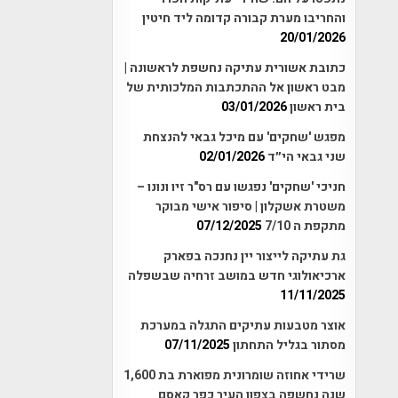
והחריבו מערת קבורה קדומה ליד חיטין
20/01/2026
כתובת אשורית עתיקה נחשפת לראשונה |
מבט ראשון אל ההתכתבות המלכותית של
בית ראשון
03/01/2026
מפגש 'שחקים' עם מיכל גבאי להנצחת
שני גבאי הי״ד
02/01/2026
חניכי 'שחקים' נפגשו עם רס"ר זיו ונונו –
משטרת אשקלון | סיפור אישי מבוקר
מתקפת ה 7/10
07/12/2025
גת עתיקה לייצור יין נחנכה בפארק
ארכיאולוגי חדש במושב זרחיה שבשפלה
11/11/2025
אוצר מטבעות עתיקים התגלה במערכת
מסתור בגליל התחתון
07/11/2025
שרידי אחוזה שומרונית מפוארת בת 1,600
שנה נחשפה בצפון העיר כפר קאסם