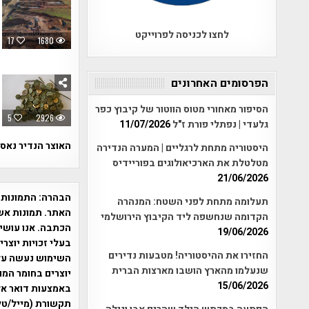
לחצו לכניסה לפרוייקט
17
1680
הפרסומים האחרונים
הסיפור מאחורי מטוס הווטור של קיבוץ כפר
5
2926
גלעדי | נפתלי פורת ז"ל
11/07/2026
האוצר הנדיר נאס
היסטוריה מתחת לרגליים | המערה הנדירה
מטלטלת את הארכיאולוגים בפוריידיס
21/06/2026
הבהרה:
התמונות 
תעלומה מתחת לפני השטח: המנהרה
האתר. תמונות אש
הקדומה שנחשפה ליד הקיבוץ הירושלמי
הכתבה. אנו עושים
19/06/2026
בעלי זכויות יוצר
החזירו את ההיסטוריה! מטבעות נדירים
שנעלמו מהארץ הושבו מארצות הברית
יוצרים בחומר המו
15/06/2026
תקשורת (מייל/טלפ