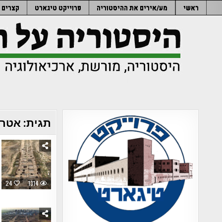
Ski
ראשי
מע/אירים את ההיסטוריה
פרוייקט טיגארט
קצרים
t
conten
תגית:
אטרק
24
1314