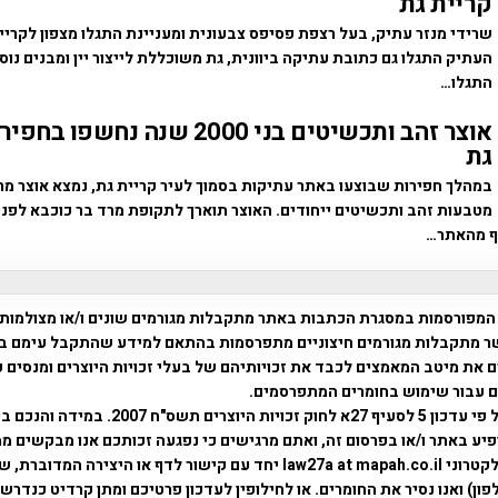
קריית גת
שרידי מנזר עתיק, בעל רצפת פסיפס צבעונית ומעניינת התגלו מצפון לקריי
העתיק התגלו גם כתובת עתיקה ביוונית, גת משוכללת לייצור יין ומבנים נוס
התגלו…
אוצר זהב ותכשיטים בני 2000 שנה נחש
גת
במהלך חפירות שבוצעו באתר עתיקות בסמוך לעיר קריית גת, נמצא אוצר מ
ף מהאתר…
המפורסמות במסגרת הכתבות באתר מתקבלות מגורמים שונים ו/או מצולמות
ר מתקבלות מגורמים חיצוניים מתפרסמות בהתאם למידע שהתקבל עימם ב
 את מיטב המאמצים לכבד את זכויותיהם של בעלי זכויות היוצרים ומנסים 
ים עבור שימוש בחומרים המתפרסמים.
השימוש נעשה על פי עדכון 5 לסעיף 27א לחוק זכויות היוצרים ת
פיע באתר ו/או בפרסום זה, ואתם מרגישים כי נפגעה זכותכם אנו מבקשים ממ
באמצעות דואר אלקטרוני law27a at mapah.co.il יחד עם קישור לדף או היצירה המדו
ון) ואנו נסיר את החומרים. או לחילופין לעדכון פרטיכם ומתן קרדיט כנדרש 