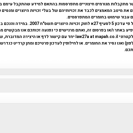
ר מתקבלות מגורמים חיצוניים מתפרסמות בהתאם למידע שהתקבל עימם ב
 את מיטב המאמצים לכבד את זכויותיהם של בעלי זכויות היוצרים ומנסים 
ים עבור שימוש בחומרים המתפרסמים.
השימוש נעשה על פי עדכון 5 לסעיף 27א לחוק זכויות היוצרים ת
פיע באתר ו/או בפרסום זה, ואתם מרגישים כי נפגעה זכותכם אנו מבקשים ממ
באמצעות דואר אלקטרוני law27a at mapah.co.il יחד עם קישור לדף או היצירה המדו
ון) ואנו נסיר את החומרים. או לחילופין לעדכון פרטיכם ומתן קרדיט כנדרש 
כם.
פרוייקט טיגארט , Efi Elian , Tegart Fort , tegart fortress