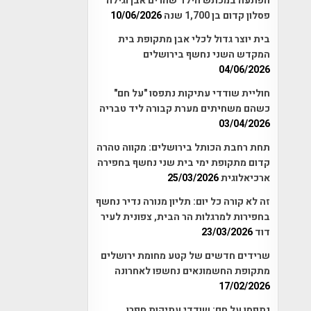
הפתעה במכתש הילד שהרים אבן וגילה
פסלון קדום בן 1,700 שנה
10/06/2026
בית יוצר גדול לכלי אבן מתקופת בית
המקדש השני נחשף בירושלים
04/06/2026
חוליית שודדי עתיקות נתפסו "על חם"
כשהם משחיתים מערת קבורה ליד טבריה
03/04/2026
תחת רחבת הכותל בירושלים: מקווה טהרה
קדום מתקופת ימי בית שני נחשף בחפירה
ארכיאלוגית
25/03/2026
זה לא קורה כל יום: תליון מנורה נדיר נחשף
בחפירות למרגלות הר הבית, צפונית לעיר
דוד
23/03/2026
שרידים חדשים של קטע מחומת ירושלים
מתקופת החשמונאים נחשפו לאחרונה
17/02/2026
נתפסו על חם: שודדי עתיקות חפרו