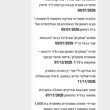
והחריבו מערת קבורה קדומה ליד חיטין
20/01/2026
כתובת אשורית עתיקה נחשפת לראשונה |
מבט ראשון אל ההתכתבות המלכותית של
בית ראשון
03/01/2026
מפגש 'שחקים' עם מיכל גבאי להנצחת
שני גבאי הי״ד
02/01/2026
חניכי 'שחקים' נפגשו עם רס"ר זיו ונונו –
משטרת אשקלון | סיפור אישי מבוקר
מתקפת ה 7/10
07/12/2025
גת עתיקה לייצור יין נחנכה בפארק
ארכיאולוגי חדש במושב זרחיה שבשפלה
11/11/2025
אוצר מטבעות עתיקים התגלה במערכת
מסתור בגליל התחתון
07/11/2025
שרידי אחוזה שומרונית מפוארת בת 1,600
שנה נחשפה בצפון העיר כפר קאסם