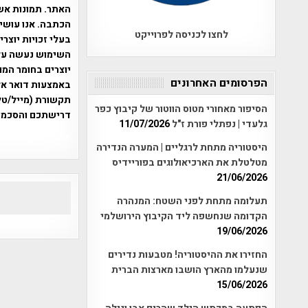
האתר. תמונות אש
הכתבה. אנו עושים
לחצו לכניסה לפרוייקט
בעלי זכויות יוצר
יוצרים בחומר המו
הפרסומים האחרונים
תקשורת (מייל/טלפ
הסיפור מאחורי מטוס הווטור של קיבוץ כפר
דרישתכם והסכמת
גלעדי | נפתלי פורת ז"ל
11/07/2026
אפי אליאן , היסטוריה על המפה , 
היסטוריה מתחת לרגליים | המערה הנדירה
מטלטלת את הארכיאולוגים בפוריידיס
21/06/2026
תעלומה מתחת לפני השטח: המנהרה
הקדומה שנחשפה ליד הקיבוץ הירושלמי
19/06/2026
החזירו את ההיסטוריה! מטבעות נדירים
שנעלמו מהארץ הושבו מארצות הברית
15/06/2026