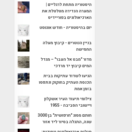
היסטוריה מתחת לרגליים |
המערה הנדירה מטלטלת את
הארכיאולוגים בפוריידיס
יום בהיסטוריה - חודש אוגוסט
בניין הנוטרים - קיבוץ מעלה
החמישה
מדור "מבט אל העבר" – מגדל
המים קיבוץ יד מרדכי
הגיעו לשדוד עתיקות בבית
הכנסת העתיק בחוקוק ונתפסו
בזמן אמת
צילומי תיעוד העיר אשקלון
ויישובי הסביבה - 1955
חותם מסוג "חרפושית" בן 3000
שנה, התגלה בסיור ליד אזור
תגלית ארכיאולוגית ייחודית: