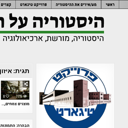
Ski
ראשי
מע/אירים את ההיסטוריה
פרוייקט טיגארט
קצרים
t
conten
תגית:
איזון
8
7715
מוצגים צמחים,…
הבהרה:
התמונות 