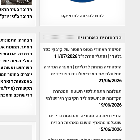
1
4655
מדובר בעיר הראש
לחצו לכניסה לפרוייקט
מדובר ב"ניו יורק
הפרסומים האחרונים
הבהרה:
התמונות 
האתר. תמונות אש
הסיפור מאחורי מטוס הווטור של קיבוץ כפר
הכתבה. אנו עושים
גלעדי | נפתלי פורת ז"ל
11/07/2026
בעלי זכויות יוצר
היסטוריה מתחת לרגליים | המערה הנדירה
מטלטלת את הארכיאולוגים בפוריידיס
יוצרים בחומר המו
21/06/2026
תקשורת (מייל/טלפ
תעלומה מתחת לפני השטח: המנהרה
דרישתכם והסכמת
הקדומה שנחשפה ליד הקיבוץ הירושלמי
אפי אליאן , היסטוריה על המפה , 
19/06/2026
החזירו את ההיסטוריה! מטבעות נדירים
שנעלמו מהארץ הושבו מארצות הברית
15/06/2026