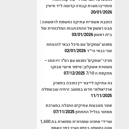
והחריבו מערת קבורה קדומה ליד חיטין
20/01/2026
כתובת אשורית עתיקה נחשפת לראשונה |
מבט ראשון אל ההתכתבות המלכותית של
בית ראשון
03/01/2026
מפגש 'שחקים' עם מיכל גבאי להנצחת
שני גבאי הי״ד
02/01/2026
חניכי 'שחקים' נפגשו עם רס"ר זיו ונונו –
משטרת אשקלון | סיפור אישי מבוקר
מתקפת ה 7/10
07/12/2025
גת עתיקה לייצור יין נחנכה בפארק
ארכיאולוגי חדש במושב זרחיה שבשפלה
11/11/2025
אוצר מטבעות עתיקים התגלה במערכת
מסתור בגליל התחתון
07/11/2025
שרידי אחוזה שומרונית מפוארת בת 1,600
שנה נחשפה בצפון העיר כפר קאסם