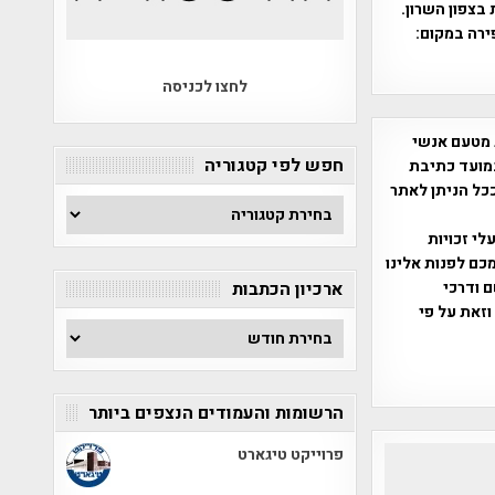
וגיות בצפון השרון.
ירה במקום:
לחצו לכניסה
 מטעם אנשי
חפש לפי קטגוריה
מועד כתיבת
ככל הניתן לאתר
חפש
לפי
שס"ח 2007. במידה והנכם בעלי זכויות
קטגוריה
כם לפנות אלינו
ברת, שם ודרכי
ארכיון הכתבות
וזאת על פי
ארכיון
הכתבות
הרשומות והעמודים הנצפים ביותר
פרוייקט טיגארט