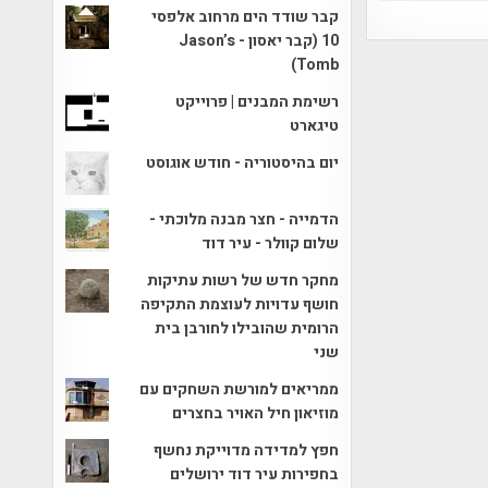
קבר שודד הים מרחוב אלפסי
10 (קבר יאסון - Jason’s
Tomb)
רשימת המבנים | פרוייקט
טיגארט
יום בהיסטוריה - חודש אוגוסט
הדמייה - חצר מבנה מלוכתי -
שלום קוולר - עיר דוד
מחקר חדש של רשות עתיקות
חושף עדויות לעוצמת התקיפה
הרומית שהובילו לחורבן בית
שני
ממריאים למורשת השחקים עם
מוזיאון חיל האויר בחצרים
חפץ למדידה מדוייקת נחשף
בחפירות עיר דוד ירושלים