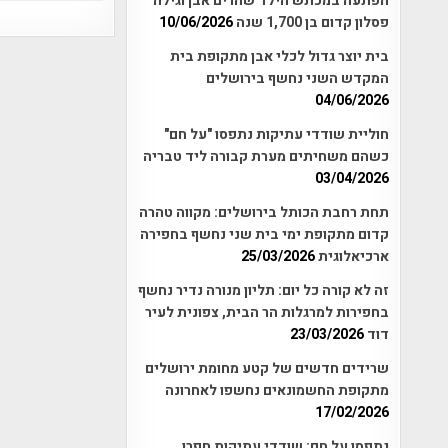
הפתעה במכתש הילד שהרים אבן וגילה
פסלון קדום בן 1,700 שנה
10/06/2026
בית יוצר גדול לכלי אבן מתקופת בית
המקדש השני נחשף בירושלים
04/06/2026
חוליית שודדי עתיקות נתפסו "על חם"
כשהם משחיתים מערת קבורה ליד טבריה
03/04/2026
תחת רחבת הכותל בירושלים: מקווה טהרה
קדום מתקופת ימי בית שני נחשף בחפירה
ארכיאלוגית
25/03/2026
זה לא קורה כל יום: תליון מנורה נדיר נחשף
בחפירות למרגלות הר הבית, צפונית לעיר
דוד
23/03/2026
שרידים חדשים של קטע מחומת ירושלים
מתקופת החשמונאים נחשפו לאחרונה
17/02/2026
נתפסו על חם: שודדי עתיקות חפרו