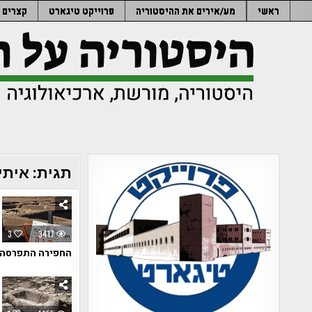
Ski
ראשי
מע/אירים את ההיסטוריה
פרוייקט טיגארט
קצרים
t
conten
תגית:
איתי
3
3417
החפירה התפרסה על גבי 3 שנים של עבודות בשטחים נרחבים אשר 