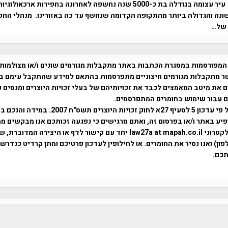
עיר עצומה בגודלה בת כ-5000 שנה נחשפה לאחרונה בחפירות ארכאול
ונה והגדולה ביותר מהתקופה הקדומה שנחשף עד כה באזורינו. מנהלי החפ
" של…
המפורסמות במסגרת הכתבות באתר מתקבלות מגורמים שונים ו/או מצולמות
ר מתקבלות מגורמים חיצוניים מתפרסמות בהתאם למידע שהתקבל עימם ב
 את מיטב המאמצים לכבד את זכויותיהם של בעלי זכויות היוצרים ומנסים 
ים עבור שימוש בחומרים המתפרסמים.
השימוש נעשה על פי עדכון 5 לסעיף 27א לחוק זכויות היוצרים ת
פיע באתר ו/או בפרסום זה, ואתם מרגישים כי נפגעה זכותכם אנו מבקשים ממ
באמצעות דואר אלקטרוני law27a at mapah.co.il יחד עם קישור לדף או היצירה המדו
ון) ואנו נסיר את החומרים. או לחילופין לעדכון פרטיכם ומתן קרדיט כנדרש 
כם.
פרוייקט טיגארט , Efi Elian , Tegart Fort , tegart fortress