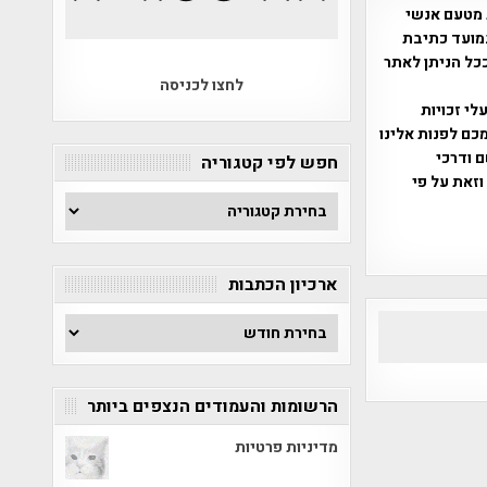
 מטעם אנשי
מועד כתיבת
ככל הניתן לאתר
לחצו לכניסה
שס"ח 2007. במידה והנכם בעלי זכויות
כם לפנות אלינו
ברת, שם ודרכי
חפש לפי קטגוריה
וזאת על פי
חפש
לפי
קטגוריה
ארכיון הכתבות
ארכיון
הכתבות
הרשומות והעמודים הנצפים ביותר
מדיניות פרטיות