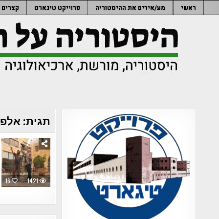
Ski
ראשי
מע/אירים את ההיסטוריה
פרוייקט טיגארט
קצרים
t
conten
תגית:
אלפר
16
1421