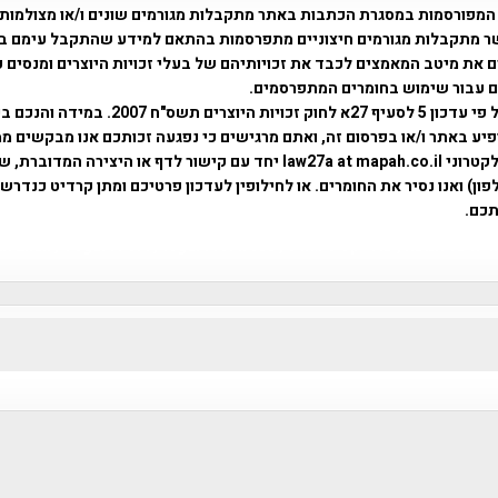
המפורסמות במסגרת הכתבות באתר מתקבלות מגורמים שונים ו/או מצולמות
ר מתקבלות מגורמים חיצוניים מתפרסמות בהתאם למידע שהתקבל עימם ב
 את מיטב המאמצים לכבד את זכויותיהם של בעלי זכויות היוצרים ומנסים 
ים עבור שימוש בחומרים המתפרסמים.
השימוש נעשה על פי עדכון 5 לסעיף 27א לחוק זכויות היוצרים ת
פיע באתר ו/או בפרסום זה, ואתם מרגישים כי נפגעה זכותכם אנו מבקשים ממ
באמצעות דואר אלקטרוני law27a at mapah.co.il יחד עם קישור לדף או היצירה המדו
ון) ואנו נסיר את החומרים. או לחילופין לעדכון פרטיכם ומתן קרדיט כנדרש 
כם.
פרוייקט טיגארט , Efi Elian , Tegart Fort , tegart fortress