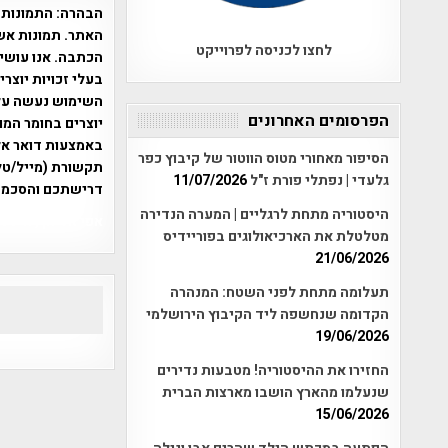
הבהרה:
התמונות 
האתר. תמונות אש
לחצו לכניסה לפרוייקט
הכתבה. אנו עושים
בעלי זכויות יוצר
הפרסומים האחרונים
יוצרים בחומר המו
הסיפור מאחורי מטוס הווטור של קיבוץ כפר
תקשורת (מייל/טלפ
גלעדי | נפתלי פורת ז"ל
11/07/2026
דרישתכם והסכמת
היסטוריה מתחת לרגליים | המערה הנדירה
אפי אליאן , היסטוריה על המפה , 
מטלטלת את הארכיאולוגים בפוריידיס
21/06/2026
תעלומה מתחת לפני השטח: המנהרה
הקדומה שנחשפה ליד הקיבוץ הירושלמי
19/06/2026
החזירו את ההיסטוריה! מטבעות נדירים
שנעלמו מהארץ הושבו מארצות הברית
15/06/2026