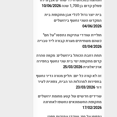
הפתעה במכתש הילד שהרים אבן וגילה
פסלון קדום בן 1,700 שנה
10/06/2026
בית יוצר גדול לכלי אבן מתקופת בית
המקדש השני נחשף בירושלים
04/06/2026
חוליית שודדי עתיקות נתפסו "על חם"
כשהם משחיתים מערת קבורה ליד טבריה
03/04/2026
תחת רחבת הכותל בירושלים: מקווה טהרה
קדום מתקופת ימי בית שני נחשף בחפירה
ארכיאלוגית
25/03/2026
זה לא קורה כל יום: תליון מנורה נדיר נחשף
בחפירות למרגלות הר הבית, צפונית לעיר
דוד
23/03/2026
שרידים חדשים של קטע מחומת ירושלים
מתקופת החשמונאים נחשפו לאחרונה
17/02/2026
נתפסו על חם: שודדי עתיקות חפרו