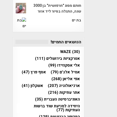
חותם מסוג "חרפושית" בן 3000
שנה, התגלה בסיור ליד אזור
בת ים
הנושאים החמים!
WAZE
(30)
אטרקציות בירושלים
(111)
אלי אסקוזידו
(99)
אמיל אלג'ם
(79)
אסף פרץ
(47)
אפי אליאן
(268)
ארכיאולוגיה
(207)
אשקלון
(41)
אתר עתיקות
(216)
האוניברסיטה העברית
(35)
היחידה למניעת שוד ברשות
העתיקות
(77)
התקופה הביזנטית
(129)