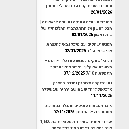
והחריבו מערת קבורה קדומה ליד חיטין
20/01/2026
כתובת אשורית עתיקה נחשפת לראשונה |
מבט ראשון אל ההתכתבות המלכותית של
בית ראשון
03/01/2026
מפגש 'שחקים' עם מיכל גבאי להנצחת
שני גבאי הי״ד
02/01/2026
חניכי 'שחקים' נפגשו עם רס"ר זיו ונונו –
משטרת אשקלון | סיפור אישי מבוקר
מתקפת ה 7/10
07/12/2025
גת עתיקה לייצור יין נחנכה בפארק
ארכיאולוגי חדש במושב זרחיה שבשפלה
11/11/2025
אוצר מטבעות עתיקים התגלה במערכת
מסתור בגליל התחתון
07/11/2025
שרידי אחוזה שומרונית מפוארת בת 1,600
שנה נחשפה בצפון העיר כפר קאסם