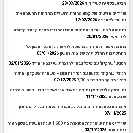
הבית, צפונית לעיר דוד
23/03/2026
שרידים חדשים של קטע מחומת ירושלים מתקופת החשמונאים
נחשפו לאחרונה
17/02/2026
נתפסו על חם: שודדי עתיקות חפרו והחריבו מערת קבורה קדומה
ליד חיטין
20/01/2026
כתובת אשורית עתיקה נחשפת לראשונה | מבט ראשון אל
ההתכתבות המלכותית של בית ראשון
03/01/2026
מפגש 'שחקים' עם מיכל גבאי להנצחת שני גבאי הי״ד
02/01/2026
חניכי 'שחקים' נפגשו עם רס"ר זיו ונונו – משטרת אשקלון | סיפור
אישי מבוקר מתקפת ה 7/10
07/12/2025
גת עתיקה לייצור יין נחנכה בפארק ארכיאולוגי חדש במושב זרחיה
שבשפלה
11/11/2025
אוצר מטבעות עתיקים התגלה במערכת מסתור בגליל התחתון
07/11/2025
שרידי אחוזה שומרונית מפוארת בת 1,600 שנה נחשפה בצפון העיר
כפר קאסם
03/10/2025