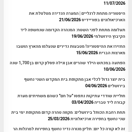
11/07/2026
היסטוריה מתחת לרגליים | המערה הנדירה מטלטלת את
הארכיאולוגים בפוריידיס
21/06/2026
תעלומה מתחת לפני השטח: המנהרה הקדומה שנחשפה ליד
הקיבוץ הירושלמי
19/06/2026
החזירו את ההיסטוריה! מטבעות נדירים שנעלמו מהארץ הושבו
מארצות הברית
15/06/2026
הפתעה במכתש הילד שהרים אבן וגילה פסלון קדום בן 1,700 שנה
10/06/2026
בית יוצר גדול לכלי אבן מתקופת בית המקדש השני נחשף
בירושלים
04/06/2026
חוליית שודדי עתיקות נתפסו "על חם" כשהם משחיתים מערת
קבורה ליד טבריה
03/04/2026
תחת רחבת הכותל בירושלים: מקווה טהרה קדום מתקופת ימי בית
שני נחשף בחפירה ארכיאלוגית
25/03/2026
זה לא קורה כל יום: תליון מנורה נדיר נחשף בחפירות למרגלות הר