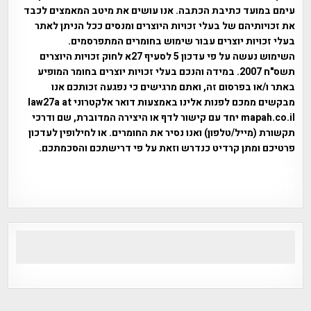
עימם במועד כתיבת הכתבה. אנו עושים את מיטב המאמצים לכבד
את זכויותיהם של בעלי זכויות היוצרים ומנסים ככל הניתן לאתר
בעלי זכויות יוצרים עבור שימוש בחומרים המתפרסמים.
השימוש נעשה על פי עדכון 5 לסעיף 27א לחוק זכויות היוצרים
תשס"ח 2007. במידה והנכם בעלי זכויות יוצרים בחומר המופיע
באתר ו/או בפרסום זה, ואתם מרגישים כי נפגעה זכותכם אנו
מבקשים ממכם לפנות אלינו באמצעות דואר אלקטרוני law27a at
mapah.co.il יחד עם קישור לדף או היצירה המדוברת, שם ודרכי
תקשורת (מייל/טלפון) ואנו נסיר את החומרים. או לחילופין לעדכון
פרטיכם ומתן קרדיט כנדרש וזאת על פי דרישתכם והסכמתכם.
אפי אליאן , היסטוריה על המפה , פרוייקט טיגארט , Efi Elian ,
Tegart Fort , tegart fortress