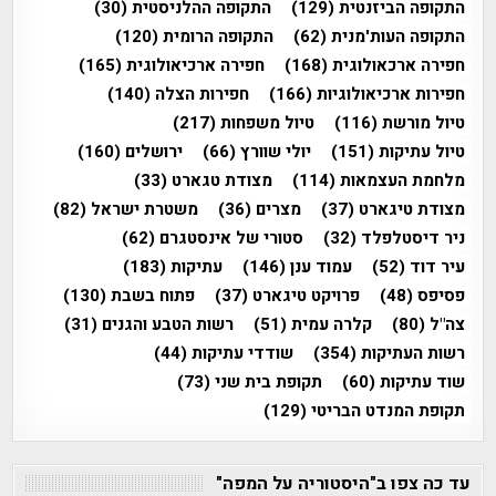
התקופה הביזנטית
(129)
התקופה ההלניסטית
(30)
התקופה העות'מנית
(62)
התקופה הרומית
(120)
חפירה ארכאולוגית
(168)
חפירה ארכיאולוגית
(165)
חפירות ארכיאולוגיות
(166)
חפירות הצלה
(140)
טיול מורשת
(116)
טיול משפחות
(217)
טיול עתיקות
(151)
יולי שוורץ
(66)
ירושלים
(160)
מלחמת העצמאות
(114)
מצודת טגארט
(33)
מצודת טיגארט
(37)
מצרים
(36)
משטרת ישראל
(82)
ניר דיסטלפלד
(32)
סטורי של אינסטגרם
(62)
עיר דוד
(52)
עמוד ענן
(146)
עתיקות
(183)
פסיפס
(48)
פרויקט טיגארט
(37)
פתוח בשבת
(130)
צה"ל
(80)
קלרה עמית
(51)
רשות הטבע והגנים
(31)
רשות העתיקות
(354)
שודדי עתיקות
(44)
שוד עתיקות
(60)
תקופת בית שני
(73)
תקופת המנדט הבריטי
(129)
עד כה צפו ב"היסטוריה על המפה"