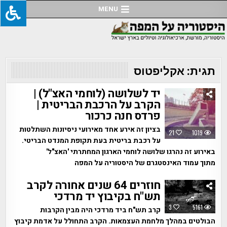
Ski
MENU
t
conten
תגית:
אקליפטוס
יד לשלושה (לוחמי האצ"ל) |
הקרב על הרכבת הבריטית |
פרדס חנה כרכור
בציון זה אירע אחד מאירועי ניסיונות השתלטות
21
1019
על רכבת בריטית בעת תקופת המנדט הבריטי.
באירוע זה נהרגו שלושה לוחמי הארגון המחתרתי 'האצ"ל'
מתוך עמוד האינסטגרם של היסטוריה על המפה
חוזרים 64 שנים אחורה לקרב
תש"ח בקיבוץ יד מרדכי
3
5161
קרב תש"ח ביד מרדכי היה מבין הקרבות
הבולטים במהלך מלחמת העצמאות. הקרב התחולל על אדמת קיבוץ