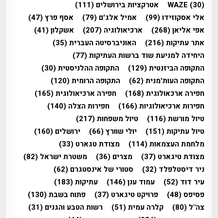
(30)
WAZE
אטרקציות בירושלים
(111)
אלי אסקוזידו
(99)
אמיל אלג'ם
(79)
אסף פרץ
(47)
אפי אליאן
(268)
ארכיאולוגיה
(207)
אשקלון
(41)
אתר עתיקות
(216)
האוניברסיטה העברית
(35)
היחידה למניעת שוד ברשות העתיקות
(77)
התקופה הביזנטית
(129)
התקופה ההלניסטית
(30)
התקופה העות'מנית
(62)
התקופה הרומית
(120)
חפירה ארכאולוגית
(168)
חפירה ארכיאולוגית
(165)
חפירות ארכיאולוגיות
(166)
חפירות הצלה
(140)
טיול מורשת
(116)
טיול משפחות
(217)
טיול עתיקות
(151)
יולי שוורץ
(66)
ירושלים
(160)
מלחמת העצמאות
(114)
מצודת טגארט
(33)
מצודת טיגארט
(37)
מצרים
(36)
משטרת ישראל
(82)
ניר דיסטלפלד
(32)
סטורי של אינסטגרם
(62)
עיר דוד
(52)
עמוד ענן
(146)
עתיקות
(183)
פסיפס
(48)
פרויקט טיגארט
(37)
פתוח בשבת
(130)
צה"ל
(80)
קלרה עמית
(51)
רשות הטבע והגנים
(31)