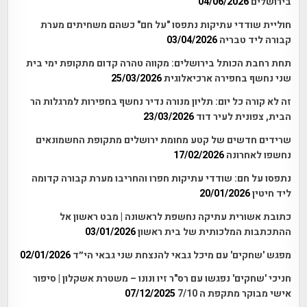
בירושלים
04/06/2026
חוליית שודדי עתיקות נתפסו "על חם" כשהם משחיתים מערת
קבורה ליד טבריה
03/04/2026
תחת רחבת הכותל בירושלים: מקווה טהרה קדום מתקופת ימי בית
שני נחשף בחפירה ארכיאלוגית
25/03/2026
זה לא קורה כל יום: תליון מנורה נדיר נחשף בחפירות למרגלות הר
הבית, צפונית לעיר דוד
23/03/2026
שרידים חדשים של קטע מחומת ירושלים מתקופת החשמונאים
נחשפו לאחרונה
17/02/2026
נתפסו על חם: שודדי עתיקות חפרו והחריבו מערת קבורה קדומה
ליד חיטין
20/01/2026
כתובת אשורית עתיקה נחשפת לראשונה | מבט ראשון אל
ההתכתבות המלכותית של בית ראשון
03/01/2026
מפגש 'שחקים' עם מיכל גבאי להנצחת שני גבאי הי״ד
02/01/2026
חניכי 'שחקים' נפגשו עם רס"ר זיו ונונו – משטרת אשקלון | סיפור
אישי מבוקר מתקפת ה 7/10
07/12/2025