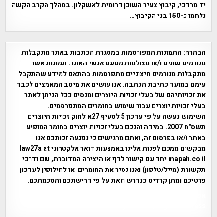
יד מרדכי, קיבוץ צעיר השוכן דרומית לאשקלון. במהלך הקרב הקשה
נלחמו כ-150 בני הקיבוץ…
הבהרה:
התמונות המפורסמות במסגרת הכתבות באתר מתקבלות
מגורמים שונים ו/או מצולמות מטעם אנשי האתר. תמונות אשר
מתקבלות מגורמים חיצוניים מתפרסמות בהתאם למידע שהתקבל
עימם במועד כתיבת הכתבה. אנו עושים את מיטב המאמצים לכבד
את זכויותיהם של בעלי זכויות היוצרים ומנסים ככל הניתן לאתר
בעלי זכויות יוצרים עבור שימוש בחומרים המתפרסמים.
השימוש נעשה על פי עדכון 5 לסעיף 27א לחוק זכויות היוצרים
תשס"ח 2007. במידה והנכם בעלי זכויות יוצרים בחומר המופיע
באתר ו/או בפרסום זה, ואתם מרגישים כי נפגעה זכותכם אנו
מבקשים ממכם לפנות אלינו באמצעות דואר אלקטרוני law27a at
mapah.co.il יחד עם קישור לדף או היצירה המדוברת, שם ודרכי
תקשורת (מייל/טלפון) ואנו נסיר את החומרים. או לחילופין לעדכון
פרטיכם ומתן קרדיט כנדרש וזאת על פי דרישתכם והסכמתכם.
אפי אליאן , היסטוריה על המפה , פרוייקט טיגארט , Efi Elian ,
Tegart Fort , tegart fortress