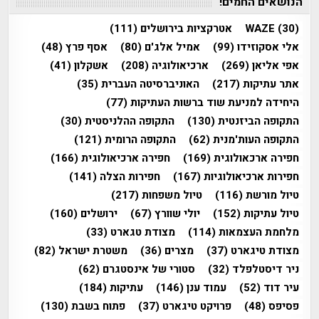
הנושאים החמים!
(30)
WAZE
אטרקציות בירושלים
(111)
אלי אסקוזידו
(99)
אמיל אלג'ם
(80)
אסף פרץ
(48)
אפי אליאן
(269)
ארכיאולוגיה
(208)
אשקלון
(41)
אתר עתיקות
(217)
האוניברסיטה העברית
(35)
היחידה למניעת שוד ברשות העתיקות
(77)
התקופה הביזנטית
(130)
התקופה ההלניסטית
(30)
התקופה העות'מנית
(62)
התקופה הרומית
(121)
חפירה ארכאולוגית
(169)
חפירה ארכיאולוגית
(166)
חפירות ארכיאולוגיות
(167)
חפירות הצלה
(141)
טיול מורשת
(116)
טיול משפחות
(217)
טיול עתיקות
(152)
יולי שוורץ
(67)
ירושלים
(160)
מלחמת העצמאות
(114)
מצודת טגארט
(33)
מצודת טיגארט
(37)
מצרים
(36)
משטרת ישראל
(82)
ניר דיסטלפלד
(32)
סטורי של אינסטגרם
(62)
עיר דוד
(52)
עמוד ענן
(146)
עתיקות
(184)
פסיפס
(48)
פרויקט טיגארט
(37)
פתוח בשבת
(130)