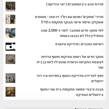
פנינת טבע בין המושבים ( יער עזריקם )
חניכי 'שחקים' נפגשו עם רס"ר זיו ונונו - משטרת
אשקלון | סיפור אישי מבוקר מתקפת ה 7/10
לפי מחקר חדש מסתבר: לפני כ-2,000 שנה
התפילין כלל לא נצבעו בשחור
רשימת המבנים | פרוייקט טיגארט
מחקר חדש של רשות עתיקות חושף עדויות
לעוצמת התקיפה הרומית שהובילו לחורבן בית
שני
חפץ למדידה מדוייקת נחשף בחפירות עיר דוד
ירושלים
מבנה ציבורי מפואר מתקופת בית שני נחשף
בירושלים העתיקה