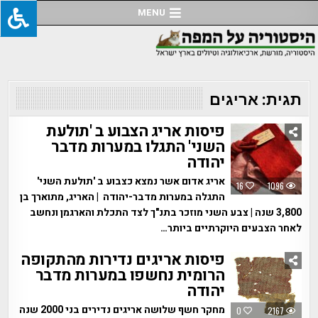
Ski
MENU
t
conten
תגית:
אריגים
פיסות אריג הצבוע ב 'תולעת
השני' התגלו במערות מדבר
יהודה
אריג אדום אשר נמצא כצבוע ב 'תולעת השני'
16
1096
התגלה במערות מדבר-יהודה | האריג, מתוארך בן
3,800 שנה | צבע השני מוזכר בתנ"ך לצד התכלת והארגמן ונחשב
לאחר הצבעים היוקרתיים ביותר…
פיסות אריגים נדירות מהתקופה
הרומית נחשפו במערות מדבר
יהודה
מחקר חשף שלושה אריגים נדירים בני 2000 שנה
0
2167