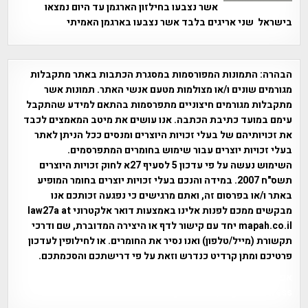
אשר נצבעו בחילזון הארגמן עד היום נמצאו
בישראל שני אריגים בלבד אשר נצבעו בארגמן האמיתי
הבהרה:
התמונות המפורסמות במסגרת הכתבות באתר מתקבלות
מגורמים שונים ו/או מצולמות מטעם אנשי האתר. תמונות אשר
מתקבלות מגורמים חיצוניים מתפרסמות בהתאם למידע שהתקבל
עימם במועד כתיבת הכתבה. אנו עושים את מיטב המאמצים לכבד
את זכויותיהם של בעלי זכויות היוצרים ומנסים ככל הניתן לאתר
בעלי זכויות יוצרים עבור שימוש בחומרים המתפרסמים.
השימוש נעשה על פי עדכון 5 לסעיף 27א לחוק זכויות היוצרים
תשס"ח 2007. במידה והנכם בעלי זכויות יוצרים בחומר המופיע
באתר ו/או בפרסום זה, ואתם מרגישים כי נפגעה זכותכם אנו
מבקשים ממכם לפנות אלינו באמצעות דואר אלקטרוני law27a at
mapah.co.il יחד עם קישור לדף או היצירה המדוברת, שם ודרכי
תקשורת (מייל/טלפון) ואנו נסיר את החומרים. או לחילופין לעדכון
פרטיכם ומתן קרדיט כנדרש וזאת על פי דרישתכם והסכמתכם.
אפי אליאן , היסטוריה על המפה , פרוייקט טיגארט , Efi Elian ,
Tegart Fort , tegart fortress