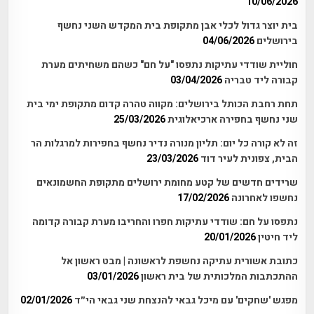
10/06/2026
בית יוצר גדול לכלי אבן מתקופת בית המקדש השני נחשף
בירושלים
04/06/2026
חוליית שודדי עתיקות נתפסו "על חם" כשהם משחיתים מערת
קבורה ליד טבריה
03/04/2026
תחת רחבת הכותל בירושלים: מקווה טהרה קדום מתקופת ימי בית
שני נחשף בחפירה ארכיאלוגית
25/03/2026
זה לא קורה כל יום: תליון מנורה נדיר נחשף בחפירות למרגלות הר
הבית, צפונית לעיר דוד
23/03/2026
שרידים חדשים של קטע מחומת ירושלים מתקופת החשמונאים
נחשפו לאחרונה
17/02/2026
נתפסו על חם: שודדי עתיקות חפרו והחריבו מערת קבורה קדומה
ליד חיטין
20/01/2026
כתובת אשורית עתיקה נחשפת לראשונה | מבט ראשון אל
ההתכתבות המלכותית של בית ראשון
03/01/2026
מפגש 'שחקים' עם מיכל גבאי להנצחת שני גבאי הי״ד
02/01/2026