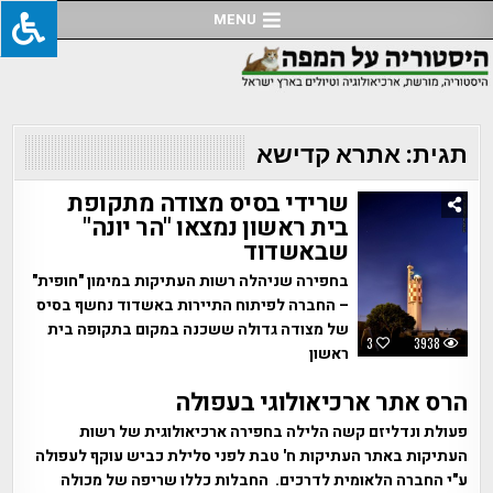
Ski
MENU
t
conten
תגית:
אתרא קדישא
שרידי בסיס מצודה מתקופת
בית ראשון נמצאו "הר יונה"
שבאשדוד
בחפירה שניהלה רשות העתיקות במימון "חופית"
– החברה לפיתוח התיירות באשדוד נחשף בסיס
של מצודה גדולה ששכנה במקום בתקופה בית
3
3938
ראשון
הרס אתר ארכיאולוגי בעפולה
פעולת ונדליזם קשה הלילה בחפירה ארכיאולוגית של רשות
העתיקות באתר העתיקות ח' טבת לפני סלילת כביש עוקף לעפולה
ע"י החברה הלאומית לדרכים. החבלות כללו שריפה של מכולה