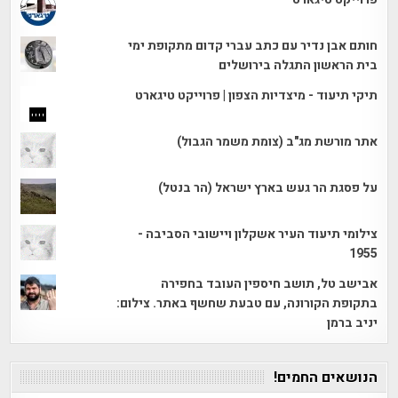
חותם אבן נדיר עם כתב עברי קדום מתקופת ימי
בית הראשון התגלה בירושלים
תיקי תיעוד - מיצדיות הצפון | פרוייקט טיגארט
אתר מורשת מג"ב (צומת משמר הגבול)
על פסגת הר געש בארץ ישראל (הר בנטל)
צילומי תיעוד העיר אשקלון ויישובי הסביבה -
1955
אבישב טל, תושב חיספין העובד בחפירה
בתקופת הקורונה, עם טבעת שחשף באתר. צילום:
יניב ברמן
הנושאים החמים!