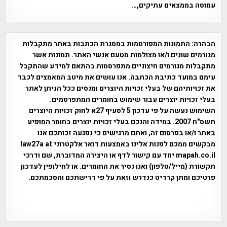
עמוסה בממצאים עתיקים,…
הבהרה:
התמונות המפורסמות במסגרת הכתבות באתר מתקבלות
מגורמים שונים ו/או מצולמות מטעם אנשי האתר. תמונות אשר
מתקבלות מגורמים חיצוניים מתפרסמות בהתאם למידע שהתקבל
עימם במועד כתיבת הכתבה. אנו עושים את מיטב המאמצים לכבד
את זכויותיהם של בעלי זכויות היוצרים ומנסים ככל הניתן לאתר
בעלי זכויות יוצרים עבור שימוש בחומרים המתפרסמים.
השימוש נעשה על פי עדכון 5 לסעיף 27א לחוק זכויות היוצרים
תשס"ח 2007. במידה והנכם בעלי זכויות יוצרים בחומר המופיע
באתר ו/או בפרסום זה, ואתם מרגישים כי נפגעה זכותכם אנו
מבקשים ממכם לפנות אלינו באמצעות דואר אלקטרוני law27a at
mapah.co.il יחד עם קישור לדף או היצירה המדוברת, שם ודרכי
תקשורת (מייל/טלפון) ואנו נסיר את החומרים. או לחילופין לעדכון
פרטיכם ומתן קרדיט כנדרש וזאת על פי דרישתכם והסכמתכם.
אפי אליאן , היסטוריה על המפה , פרוייקט טיגארט , Efi Elian ,
Tegart Fort , tegart fortress