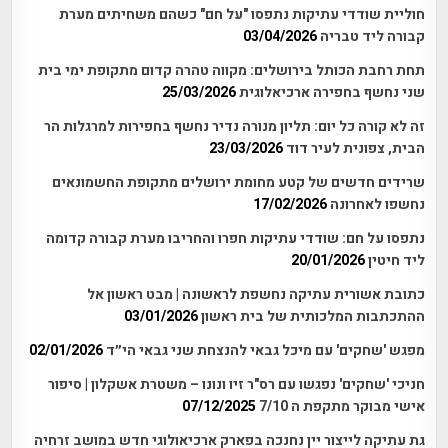
חוליית שודדי עתיקות נתפסו "על חם" כשהם משחיתים מערת
קבורה ליד טבריה
03/04/2026
תחת רחבת הכותל בירושלים: מקווה טהרה קדום מתקופת ימי בית
שני נחשף בחפירה ארכיאלוגית
25/03/2026
זה לא קורה כל יום: תליון מנורה נדיר נחשף בחפירות למרגלות הר
הבית, צפונית לעיר דוד
23/03/2026
שרידים חדשים של קטע מחומת ירושלים מתקופת החשמונאים
נחשפו לאחרונה
17/02/2026
נתפסו על חם: שודדי עתיקות חפרו והחריבו מערת קבורה קדומה
ליד חיטין
20/01/2026
כתובת אשורית עתיקה נחשפת לראשונה | מבט ראשון אל
ההתכתבות המלכותית של בית ראשון
03/01/2026
מפגש 'שחקים' עם מיכל גבאי להנצחת שני גבאי הי״ד
02/01/2026
חניכי 'שחקים' נפגשו עם רס"ר זיו ונונו – משטרת אשקלון | סיפור
אישי מבוקר מתקפת ה 7/10
07/12/2025
גת עתיקה לייצור יין נחנכה בפארק ארכיאולוגי חדש במושב זרחיה