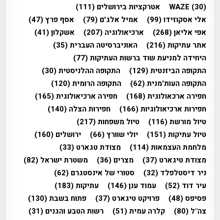
(30)
WAZE
אטרקציות בירושלים
(111)
אלי אסקוזידו
(99)
אמיל אלג'ם
(79)
אסף פרץ
(47)
אפי אליאן
(268)
ארכיאולוגיה
(207)
אשקלון
(41)
אתר עתיקות
(216)
האוניברסיטה העברית
(35)
היחידה למניעת שוד ברשות העתיקות
(77)
התקופה הביזנטית
(129)
התקופה ההלניסטית
(30)
התקופה העות'מנית
(62)
התקופה הרומית
(120)
חפירה ארכאולוגית
(168)
חפירה ארכיאולוגית
(165)
חפירות ארכיאולוגיות
(166)
חפירות הצלה
(140)
טיול מורשת
(116)
טיול משפחות
(217)
טיול עתיקות
(151)
יולי שוורץ
(66)
ירושלים
(160)
מלחמת העצמאות
(114)
מצודת טגארט
(33)
מצודת טיגארט
(37)
מצרים
(36)
משטרת ישראל
(82)
ניר דיסטלפלד
(32)
סטורי של אינסטגרם
(62)
עיר דוד
(52)
עמוד ענן
(146)
עתיקות
(183)
פסיפס
(48)
פרויקט טיגארט
(37)
פתוח בשבת
(130)
צה"ל
(80)
קלרה עמית
(51)
רשות הטבע והגנים
(31)