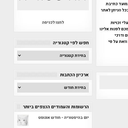
מועד כתיבת
ככל הניתן לאתר
לחצו לכניסה
שס"ח 2007. במידה והנכם בעלי זכויות
כם לפנות אלינו
ברת, שם ודרכי
וזאת על פי
חפש לפי קטגוריה
חפש
לפי
קטגוריה
ארכיון הכתבות
ארכיון
הכתבות
הרשומות והעמודים הנצפים ביותר
יום בהיסטוריה - חודש אוגוסט