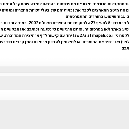
ר מתקבלות מגורמים חיצוניים מתפרסמות בהתאם למידע שהתקבל עימם ב
 את מיטב המאמצים לכבד את זכויותיהם של בעלי זכויות היוצרים ומנסים 
ים עבור שימוש בחומרים המתפרסמים.
השימוש נעשה על פי עדכון 5 לסעיף 27א לחוק זכויות היוצרים ת
פיע באתר ו/או בפרסום זה, ואתם מרגישים כי נפגעה זכותכם אנו מבקשים ממ
באמצעות דואר אלקטרוני law27a at mapah.co.il יחד עם קישור לדף או היצירה המדו
ון) ואנו נסיר את החומרים. או לחילופין לעדכון פרטיכם ומתן קרדיט כנדרש 
כם.
פרוייקט טיגארט , Efi Elian , Tegart Fort , tegart fortress