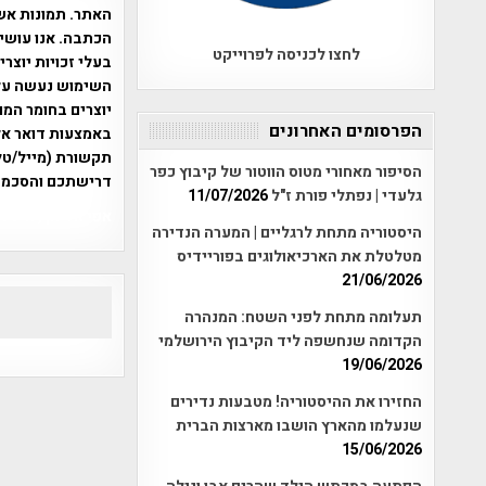
האתר. תמונות אש
הכתבה. אנו עושים
לחצו לכניסה לפרוייקט
בעלי זכויות יוצר
יוצרים בחומר המו
הפרסומים האחרונים
תקשורת (מייל/טלפ
הסיפור מאחורי מטוס הווטור של קיבוץ כפר
דרישתכם והסכמת
גלעדי | נפתלי פורת ז"ל
11/07/2026
אפי אליאן , היסטוריה על המפה , 
היסטוריה מתחת לרגליים | המערה הנדירה
מטלטלת את הארכיאולוגים בפוריידיס
21/06/2026
תעלומה מתחת לפני השטח: המנהרה
הקדומה שנחשפה ליד הקיבוץ הירושלמי
19/06/2026
החזירו את ההיסטוריה! מטבעות נדירים
שנעלמו מהארץ הושבו מארצות הברית
15/06/2026