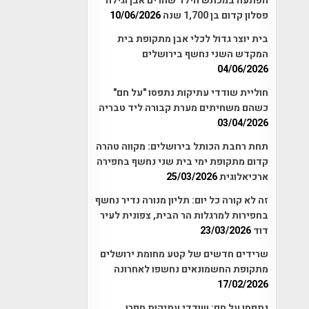
הפתעה במכתש הילד שהרים אבן וגילה
פסלון קדום בן 1,700 שנה
10/06/2026
בית יוצר גדול לכלי אבן מתקופת בית
המקדש השני נחשף בירושלים
04/06/2026
חוליית שודדי עתיקות נתפסו "על חם"
כשהם משחיתים מערת קבורה ליד טבריה
03/04/2026
תחת רחבת הכותל בירושלים: מקווה טהרה
קדום מתקופת ימי בית שני נחשף בחפירה
ארכיאלוגית
25/03/2026
זה לא קורה כל יום: תליון מנורה נדיר נחשף
בחפירות למרגלות הר הבית, צפונית לעיר
דוד
23/03/2026
שרידים חדשים של קטע מחומת ירושלים
מתקופת החשמונאים נחשפו לאחרונה
17/02/2026
נתפסו על חם: שודדי עתיקות חפרו