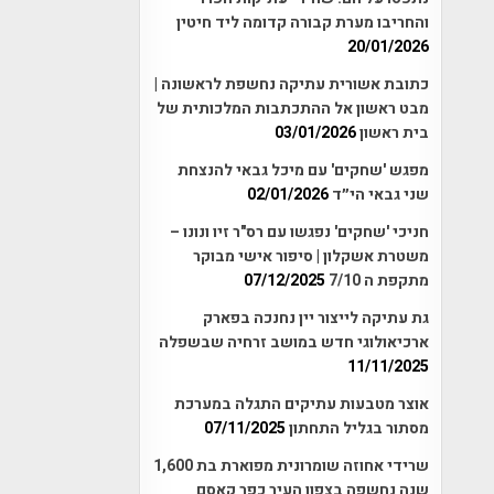
והחריבו מערת קבורה קדומה ליד חיטין
20/01/2026
כתובת אשורית עתיקה נחשפת לראשונה |
מבט ראשון אל ההתכתבות המלכותית של
בית ראשון
03/01/2026
מפגש 'שחקים' עם מיכל גבאי להנצחת
שני גבאי הי״ד
02/01/2026
חניכי 'שחקים' נפגשו עם רס"ר זיו ונונו –
משטרת אשקלון | סיפור אישי מבוקר
מתקפת ה 7/10
07/12/2025
גת עתיקה לייצור יין נחנכה בפארק
ארכיאולוגי חדש במושב זרחיה שבשפלה
11/11/2025
אוצר מטבעות עתיקים התגלה במערכת
מסתור בגליל התחתון
07/11/2025
שרידי אחוזה שומרונית מפוארת בת 1,600
שנה נחשפה בצפון העיר כפר קאסם