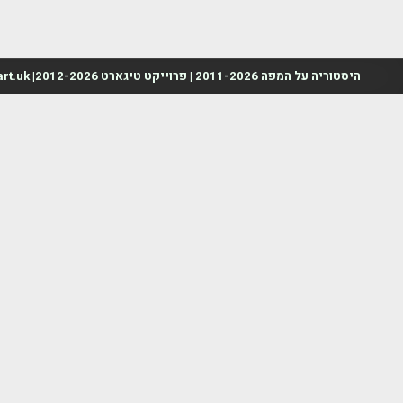
היסטוריה על המפה 2011-2026 | פרוייקט טיגארט 2012-2026| www.mapah.co.il | www.tegart.uk