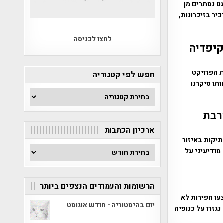
ש 7303 עומדים להם כמעט נסתרים מן
יר בזיכרונות,
לחצו לכניסה
קיפדיה
ת הפרויקט
חפש לפי קטגוריה
תו סיקרנו
חפש
לפי
רבת
קטגוריה
ארכיון הכתבות
יקות באיזור
ארכיון
מודיעיני על
הכתבות
הרשומות והעמודים הנצפים ביותר
עו חפירות לא
יום בהיסטוריה - חודש אוגוסט
גזרו על כנופיה