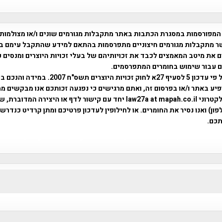
המפורסמות במסגרת הכתבות באתר מתקבלות מגורמים שונים ו/או מצולמות
ר מתקבלות מגורמים חיצוניים מתפרסמות בהתאם למידע שהתקבל עימם ב
 את מיטב המאמצים לכבד את זכויותיהם של בעלי זכויות היוצרים ומנסים 
ים עבור שימוש בחומרים המתפרסמים.
השימוש נעשה על פי עדכון 5 לסעיף 27א לחוק זכויות היוצרים ת
פיע באתר ו/או בפרסום זה, ואתם מרגישים כי נפגעה זכותכם אנו מבקשים ממ
באמצעות דואר אלקטרוני law27a at mapah.co.il יחד עם קישור לדף או היצירה המדו
ון) ואנו נסיר את החומרים. או לחילופין לעדכון פרטיכם ומתן קרדיט כנדרש 
כם.
פרוייקט טיגארט , Efi Elian , Tegart Fort , tegart fortress