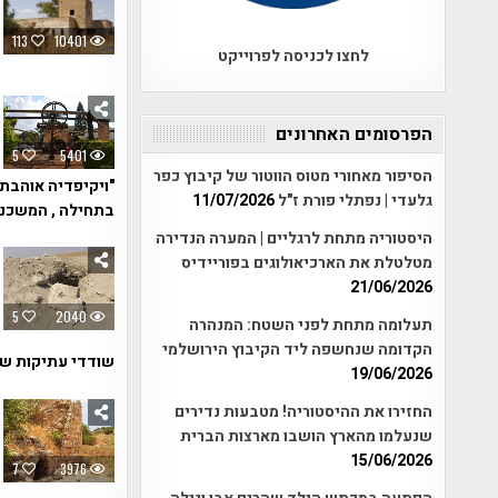
113
10401
לחצו לכניסה לפרוייקט
הפרסומים האחרונים
5
5401
הסיפור מאחורי מטוס הווטור של קיבוץ כפר
"ויקיפדיה אוהבת 
גלעדי | נפתלי פורת ז"ל
11/07/2026
בתחילה , המשכנו
היסטוריה מתחת לרגליים | המערה הנדירה
מטלטלת את הארכיאולוגים בפוריידיס
21/06/2026
5
2040
תעלומה מתחת לפני השטח: המנהרה
הקדומה שנחשפה ליד הקיבוץ הירושלמי
שודדי עתיקות ש
19/06/2026
החזירו את ההיסטוריה! מטבעות נדירים
שנעלמו מהארץ הושבו מארצות הברית
15/06/2026
7
3976