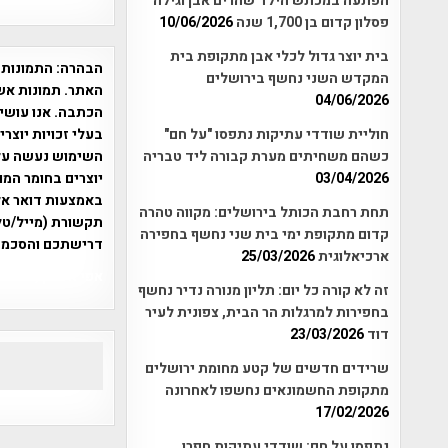
הפתעה במכתש הילד שהרים אבן וגילה
פסלון קדום בן 1,700 שנה
10/06/2026
בית יוצר גדול לכלי אבן מתקופת בית
הבהרה:
התמונות 
המקדש השני נחשף בירושלים
האתר. תמונות אש
04/06/2026
הכתבה. אנו עושים
בעלי זכויות יוצר
חוליית שודדי עתיקות נתפסו "על חם"
כשהם משחיתים מערת קבורה ליד טבריה
יוצרים בחומר המו
03/04/2026
תחת רחבת הכותל בירושלים: מקווה טהרה
תקשורת (מייל/טלפ
קדום מתקופת ימי בית שני נחשף בחפירה
דרישתכם והסכמת
ארכיאלוגית
25/03/2026
אפי אליאן , היסטוריה על המפה , 
זה לא קורה כל יום: תליון מנורה נדיר נחשף
בחפירות למרגלות הר הבית, צפונית לעיר
דוד
23/03/2026
שרידים חדשים של קטע מחומת ירושלים
מתקופת החשמונאים נחשפו לאחרונה
17/02/2026
נתפסו על חם: שודדי עתיקות חפרו