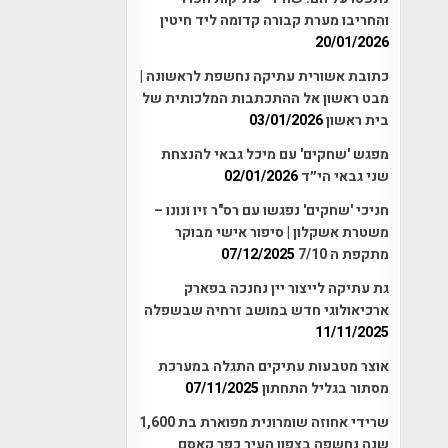
והחריבו מערת קבורה קדומה ליד חיטין
20/01/2026
כתובת אשורית עתיקה נחשפת לראשונה |
מבט ראשון אל ההתכתבות המלכותית של
בית ראשון
03/01/2026
מפגש 'שחקים' עם מיכל גבאי להנצחת
שני גבאי הי״ד
02/01/2026
חניכי 'שחקים' נפגשו עם רס"ר זיו ונונו –
משטרת אשקלון | סיפור אישי מבוקר
מתקפת ה 7/10
07/12/2025
גת עתיקה לייצור יין נחנכה בפארק
ארכיאולוגי חדש במושב זרחיה שבשפלה
11/11/2025
אוצר מטבעות עתיקים התגלה במערכת
מסתור בגליל התחתון
07/11/2025
שרידי אחוזה שומרונית מפוארת בת 1,600
שנה נחשפה בצפון העיר כפר קאסם