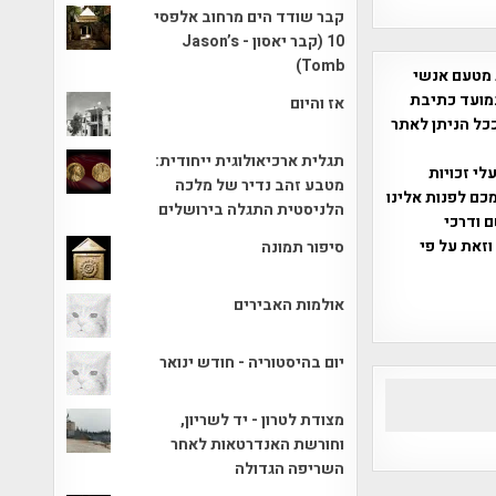
קבר שודד הים מרחוב אלפסי
10 (קבר יאסון - Jason’s
Tomb)
 מטעם אנשי
מועד כתיבת
אז והיום
ככל הניתן לאתר
תגלית ארכיאולוגית ייחודית:
שס"ח 2007. במידה והנכם בעלי זכויות
מטבע זהב נדיר של מלכה
כם לפנות אלינו
הלניסטית התגלה בירושלים
ברת, שם ודרכי
וזאת על פי
סיפור תמונה
אולמות האבירים
יום בהיסטוריה - חודש ינואר
מצודת לטרון - יד לשריון,
וחורשת האנדרטאות לאחר
השריפה הגדולה