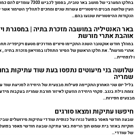
בחלקו המערבי של מושב באר טוביה, בסמוך לכבי
העין שלושה מבנים היסטוריים עשרות שנים ומחכים לתהליך השימור אשר יכ
הנקודות ההיסטוריות שנגעו בהם…
באר האנטיליה במושבה מזכרת בתיה | במסגרת וי
אוהבת אתרי מורשת
במהלך חודש אוקטובר השנה התקיימו סיורים מודרכים מטעם ויקיפדיה תח
אתרי מורשת". את חלקו הראשון של הסיור התחלנו במוזיאון מזכרת בתיה , או
 לנפחיית…
שלושה בני מיעוטים נתפסו בעת שוד עתיקות בחו
שמריה
בליל יום שני האחרון התקיימה פעילות מבצעית של היחידה למניעת שוד עת
צומת גילת בנגב. פקחי היחידה הוזעקו לאיזור חורבת שמריה בעקבות מידע 
מבצעים חפירות…
חיפשו עתיקות ומצאו סורגים
שבעה חודשי מאסר בפועל נגזרו על כנופית שודדי עתיקות מירושלים שביצ
חוקיות באזור בית שמש תוך הריסת באר עתיקה שבעה חודשי מאסר בפועל נ
של שודדי…