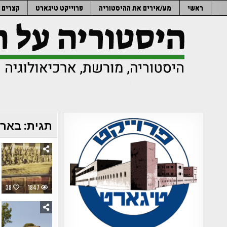
Ski
ראשי
מע/אירים את ההיסטוריה
פרוייקט טיגארט
קצרים
t
conten
תגית:
באר
38
1847