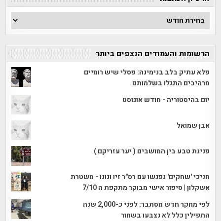
ארכיון
הכתבות
הרשומות והעמודים הנצפים ביותר
פלא עתיק בלב בנימינה: פסלי שיש רומיים
מרהיבים התגלו בשלמותם
יום בהיסטוריה - חודש אוגוסט
אבן שמואל
פנינת טבע בין המושבים ( יער עזריקם )
חניכי 'שחקים' נפגשו עם רס"ר זיו ונונו - משטרת
אשקלון | סיפור אישי מבוקר מתקפת ה 7/10
לפי מחקר חדש מסתבר: לפני כ-2,000 שנה
התפילין כלל לא נצבעו בשחור