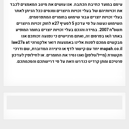
עימם במועד כתיבת הכתבה. אנו עושים את מיטב המאמצים לכבד
את זכויותיהם של בעלי זכויות היוצרים ומנסים ככל הניתן לאתר
בעלי זכויות יוצרים עבור שימוש בחומרים המתפרסמים.
השימוש נעשה על פי עדכון 5 לסעיף 27א לחוק זכויות היוצרים
תשס"ח 2007. במידה והנכם בעלי זכויות יוצרים בחומר המופיע
באתר ו/או בפרסום זה, ואתם מרגישים כי נפגעה זכותכם אנו
מבקשים ממכם לפנות אלינו באמצעות דואר אלקטרוני law27a at
mapah.co.il יחד עם קישור לדף או היצירה המדוברת, שם ודרכי
תקשורת (מייל/טלפון) ואנו נסיר את החומרים. או לחילופין לעדכון
פרטיכם ומתן קרדיט כנדרש וזאת על פי דרישתכם והסכמתכם.
אפי אליאן , היסטוריה על המפה , פרוייקט טיגארט , Efi Elian ,
Tegart Fort , tegart fortress