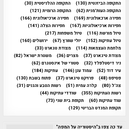
התקופה הביזנטית
(130)
התקופה ההלניסטית
(30)
התקופה העות'מנית
(62)
התקופה הרומית
(121)
חפירה ארכאולוגית
(169)
חפירה ארכיאולוגית
(166)
חפירות ארכיאולוגיות
(167)
חפירות הצלה
(141)
טיול מורשת
(116)
טיול משפחות
(217)
טיול עתיקות
(152)
יולי שוורץ
(67)
ירושלים
(160)
מלחמת העצמאות
(114)
מצודת טגארט
(33)
מצודת טיגארט
(37)
מצרים
(36)
משטרת ישראל
(82)
ניר דיסטלפלד
(32)
סטורי של אינסטגרם
(62)
עיר דוד
(52)
עמוד ענן
(146)
עתיקות
(184)
פסיפס
(48)
פרויקט טיגארט
(37)
פתוח בשבת
(130)
צה"ל
(80)
קלרה עמית
(51)
רשות הטבע והגנים
(31)
רשות העתיקות
(355)
שודדי עתיקות
(44)
שוד עתיקות
(60)
תקופת בית שני
(73)
תקופת המנדט הבריטי
(129)
עד כה צפו ב"היסטוריה על המפה"