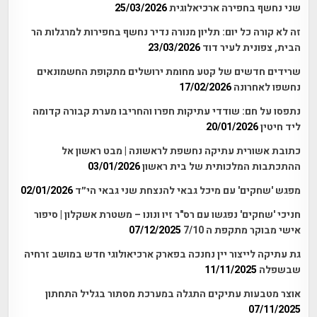
שני נחשף בחפירה ארכיאלוגית
25/03/2026
זה לא קורה כל יום: תליון מנורה נדיר נחשף בחפירות למרגלות הר
הבית, צפונית לעיר דוד
23/03/2026
שרידים חדשים של קטע מחומת ירושלים מתקופת החשמונאים
נחשפו לאחרונה
17/02/2026
נתפסו על חם: שודדי עתיקות חפרו והחריבו מערת קבורה קדומה
ליד חיטין
20/01/2026
כתובת אשורית עתיקה נחשפת לראשונה | מבט ראשון אל
ההתכתבות המלכותית של בית ראשון
03/01/2026
מפגש 'שחקים' עם מיכל גבאי להנצחת שני גבאי הי״ד
02/01/2026
חניכי 'שחקים' נפגשו עם רס"ר זיו ונונו – משטרת אשקלון | סיפור
אישי מבוקר מתקפת ה 7/10
07/12/2025
גת עתיקה לייצור יין נחנכה בפארק ארכיאולוגי חדש במושב זרחיה
שבשפלה
11/11/2025
אוצר מטבעות עתיקים התגלה במערכת מסתור בגליל התחתון
07/11/2025