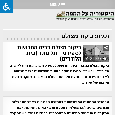
Ski
MENU
t
conten
תגית:
ביקור מצולם
ביקור מצולם בבית החרושת
לספירט – תל מונד (בית
הלורדים)
51
4457
ביקור מצולם במבנה בית החרושת לספירט השוכן מזרחית ליישוב
תל מונד שבשרון. המבנה הוקם בשנות השלושים כבית חרושת
לייצור ספירט. עם תחילת מלחמת העולם הראשונה פסקה תנועת
הייצוא של פירות…
הבהרה:
התמונות המפורסמות במסגרת הכתבות באתר מתקבלות
מגורמים שונים ו/או מצולמות מטעם אנשי האתר. תמונות אשר
מתקבלות מגורמים חיצוניים מתפרסמות בהתאם למידע שהתקבל