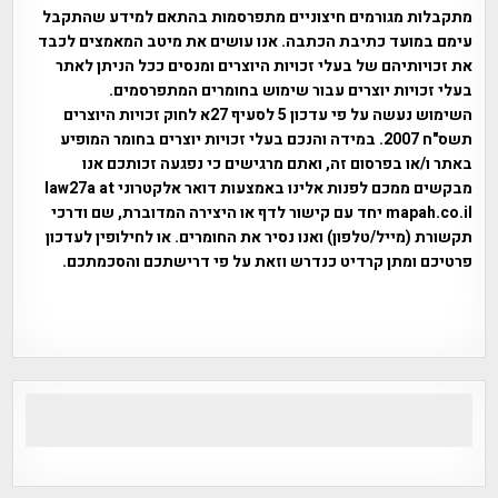
מתקבלות מגורמים חיצוניים מתפרסמות בהתאם למידע שהתקבל
עימם במועד כתיבת הכתבה. אנו עושים את מיטב המאמצים לכבד
את זכויותיהם של בעלי זכויות היוצרים ומנסים ככל הניתן לאתר
בעלי זכויות יוצרים עבור שימוש בחומרים המתפרסמים.
השימוש נעשה על פי עדכון 5 לסעיף 27א לחוק זכויות היוצרים
תשס"ח 2007. במידה והנכם בעלי זכויות יוצרים בחומר המופיע
באתר ו/או בפרסום זה, ואתם מרגישים כי נפגעה זכותכם אנו
מבקשים ממכם לפנות אלינו באמצעות דואר אלקטרוני law27a at
mapah.co.il יחד עם קישור לדף או היצירה המדוברת, שם ודרכי
תקשורת (מייל/טלפון) ואנו נסיר את החומרים. או לחילופין לעדכון
פרטיכם ומתן קרדיט כנדרש וזאת על פי דרישתכם והסכמתכם.
אפי אליאן , היסטוריה על המפה , פרוייקט טיגארט , Efi Elian ,
Tegart Fort , tegart fortress