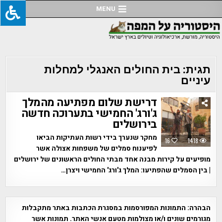
Ski
MENU
t
conten
תגית:
בית החולים האנגלי למחלות
עיניים
דרישת שלום מפתיעה מהמלך
ג'ורג' החמישי בתערוכה חדשה
בירושלים
מחקר שנערך בידי רשות העתיקות הביאו
16
1418
לפיענוח סמלים של משפחות אצולה אשר
מופיעים על קירות מבנה אחד מבתי החולים הראשונים של ירושלים
| בין הסמלים שהפתיעו: המלך ג'ורג' החמישי ויצרן…
הבהרה:
התמונות המפורסמות במסגרת הכתבות באתר מתקבלות
מגורמים שונים ו/או מצולמות מטעם אנשי האתר. תמונות אשר