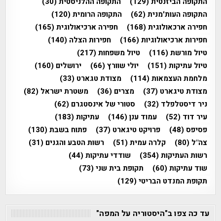
התקופה הביזנטית
(129)
התקופה ההלניסטית
(30)
התקופה העות'מנית
(62)
התקופה הרומית
(120)
חפירה ארכאולוגית
(168)
חפירה ארכיאולוגית
(165)
חפירות ארכיאולוגיות
(166)
חפירות הצלה
(140)
טיול מורשת
(116)
טיול משפחות
(217)
טיול עתיקות
(151)
יולי שוורץ
(66)
ירושלים
(160)
מלחמת העצמאות
(114)
מצודת טגארט
(33)
מצודת טיגארט
(37)
מצרים
(36)
משטרת ישראל
(82)
ניר דיסטלפלד
(32)
סטורי של אינסטגרם
(62)
עיר דוד
(52)
עמוד ענן
(146)
עתיקות
(183)
פסיפס
(48)
פרויקט טיגארט
(37)
פתוח בשבת
(130)
צה"ל
(80)
קלרה עמית
(51)
רשות הטבע והגנים
(31)
רשות העתיקות
(354)
שודדי עתיקות
(44)
שוד עתיקות
(60)
תקופת בית שני
(73)
תקופת המנדט הבריטי
(129)
עד כה צפו ב"היסטוריה על המפה"