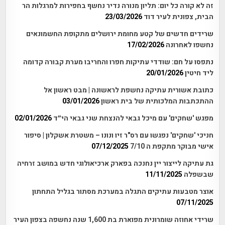
זה לא קורה כל יום: תליון מנורה נדיר נחשף בחפירות למרגלות הר
הבית, צפונית לעיר דוד
23/03/2026
שרידים חדשים של קטע מחומת ירושלים מתקופת החשמונאים
נחשפו לאחרונה
17/02/2026
נתפסו על חם: שודדי עתיקות חפרו והחריבו מערת קבורה קדומה
ליד חיטין
20/01/2026
כתובת אשורית עתיקה נחשפת לראשונה | מבט ראשון אל
ההתכתבות המלכותית של בית ראשון
03/01/2026
מפגש 'שחקים' עם מיכל גבאי להנצחת שני גבאי הי״ד
02/01/2026
חניכי 'שחקים' נפגשו עם רס"ר זיו ונונו – משטרת אשקלון | סיפור
אישי מבוקר מתקפת ה 7/10
07/12/2025
גת עתיקה לייצור יין נחנכה בפארק ארכיאולוגי חדש במושב זרחיה
שבשפלה
11/11/2025
אוצר מטבעות עתיקים התגלה במערכת מסתור בגליל התחתון
07/11/2025
שרידי אחוזה שומרונית מפוארת בת 1,600 שנה נחשפה בצפון העיר