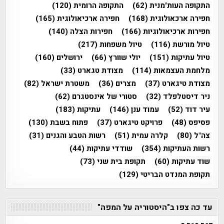
התקופה העות'מנית
(62)
התקופה הרומית
(120)
חפירה ארכאולוגית
(168)
חפירה ארכיאולוגית
(165)
חפירות ארכיאולוגיות
(166)
חפירות הצלה
(140)
טיול מורשת
(116)
טיול משפחות
(217)
טיול עתיקות
(151)
יולי שוורץ
(66)
ירושלים
(160)
מלחמת העצמאות
(114)
מצודת טגארט
(33)
מצודת טיגארט
(37)
מצרים
(36)
משטרת ישראל
(82)
ניר דיסטלפלד
(32)
סטורי של אינסטגרם
(62)
עיר דוד
(52)
עמוד ענן
(146)
עתיקות
(183)
פסיפס
(48)
פרויקט טיגארט
(37)
פתוח בשבת
(130)
צה"ל
(80)
קלרה עמית
(51)
רשות הטבע והגנים
(31)
רשות העתיקות
(354)
שודדי עתיקות
(44)
שוד עתיקות
(60)
תקופת בית שני
(73)
תקופת המנדט הבריטי
(129)
עד כה צפו ב"היסטוריה על המפה"