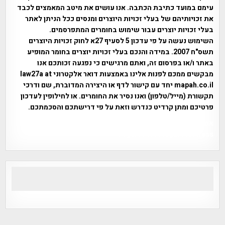
עימם במועד כתיבת הכתבה. אנו עושים את מיטב המאמצים לכבד
את זכויותיהם של בעלי זכויות היוצרים ומנסים ככל הניתן לאתר
בעלי זכויות יוצרים עבור שימוש בחומרים המתפרסמים.
השימוש נעשה על פי עדכון 5 לסעיף 27א לחוק זכויות היוצרים
תשס"ח 2007. במידה והנכם בעלי זכויות יוצרים בחומר המופיע
באתר ו/או בפרסום זה, ואתם מרגישים כי נפגעה זכותכם אנו
מבקשים ממכם לפנות אלינו באמצעות דואר אלקטרוני law27a at
mapah.co.il יחד עם קישור לדף או היצירה המדוברת, שם ודרכי
תקשורת (מייל/טלפון) ואנו נסיר את החומרים. או לחילופין לעדכון
פרטיכם ומתן קרדיט כנדרש וזאת על פי דרישתכם והסכמתכם.
אפי אליאן , היסטוריה על המפה , פרוייקט טיגארט , Efi Elian ,
Tegart Fort , tegart fortress