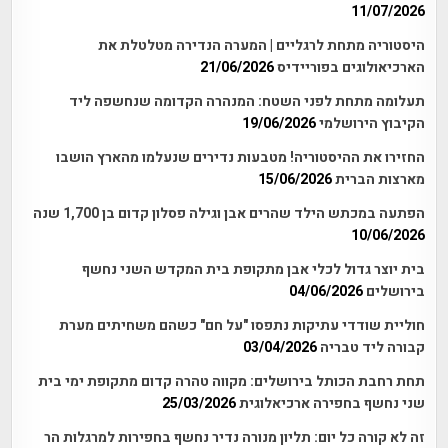
11/07/2026
היסטוריה מתחת לרגליים | המערה הנדירה מטלטלת את
הארכיאולוגים בפוריידיס
21/06/2026
תעלומה מתחת לפני השטח: המנהרה הקדומה שנחשפה ליד
הקיבוץ הירושלמי
19/06/2026
החזירו את ההיסטוריה! מטבעות נדירים שנעלמו מהארץ הושבו
מארצות הברית
15/06/2026
הפתעה במכתש הילד שהרים אבן וגילה פסלון קדום בן 1,700 שנה
10/06/2026
בית יוצר גדול לכלי אבן מתקופת בית המקדש השני נחשף
בירושלים
04/06/2026
חוליית שודדי עתיקות נתפסו "על חם" כשהם משחיתים מערת
קבורה ליד טבריה
03/04/2026
תחת רחבת הכותל בירושלים: מקווה טהרה קדום מתקופת ימי בית
שני נחשף בחפירה ארכיאלוגית
25/03/2026
זה לא קורה כל יום: תליון מנורה נדיר נחשף בחפירות למרגלות הר