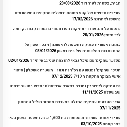
הבית, צפונית לעיר דוד
23/03/2026
שרידים חדשים של קטע מחומת ירושלים מתקופת החשמונאים
נחשפו לאחרונה
17/02/2026
נתפסו על חם: שודדי עתיקות חפרו והחריבו מערת קבורה קדומה
ליד חיטין
20/01/2026
כתובת אשורית עתיקה נחשפת לראשונה | מבט ראשון אל
ההתכתבות המלכותית של בית ראשון
03/01/2026
מפגש 'שחקים' עם מיכל גבאי להנצחת שני גבאי הי״ד
02/01/2026
חניכי 'שחקים' נפגשו עם רס"ר זיו ונונו – משטרת אשקלון | סיפור
אישי מבוקר מתקפת ה 7/10
07/12/2025
גת עתיקה לייצור יין נחנכה בפארק ארכיאולוגי חדש במושב זרחיה
שבשפלה
11/11/2025
אוצר מטבעות עתיקים התגלה במערכת מסתור בגליל התחתון
07/11/2025
שרידי אחוזה שומרונית מפוארת בת 1,600 שנה נחשפה בצפון העיר
כפר קאסם
03/10/2025