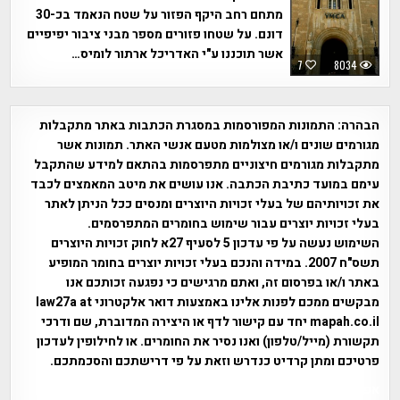
מתחם רחב היקף הפזור על שטח הנאמד בכ-30
דונם. על שטחו פזורים מספר מבני ציבור יפיפיים
אשר תוכננו ע"י האדריכל ארתור לומיס…
7
8034
הבהרה:
התמונות המפורסמות במסגרת הכתבות באתר מתקבלות
מגורמים שונים ו/או מצולמות מטעם אנשי האתר. תמונות אשר
מתקבלות מגורמים חיצוניים מתפרסמות בהתאם למידע שהתקבל
עימם במועד כתיבת הכתבה. אנו עושים את מיטב המאמצים לכבד
את זכויותיהם של בעלי זכויות היוצרים ומנסים ככל הניתן לאתר
בעלי זכויות יוצרים עבור שימוש בחומרים המתפרסמים.
השימוש נעשה על פי עדכון 5 לסעיף 27א לחוק זכויות היוצרים
תשס"ח 2007. במידה והנכם בעלי זכויות יוצרים בחומר המופיע
באתר ו/או בפרסום זה, ואתם מרגישים כי נפגעה זכותכם אנו
מבקשים ממכם לפנות אלינו באמצעות דואר אלקטרוני law27a at
mapah.co.il יחד עם קישור לדף או היצירה המדוברת, שם ודרכי
תקשורת (מייל/טלפון) ואנו נסיר את החומרים. או לחילופין לעדכון
פרטיכם ומתן קרדיט כנדרש וזאת על פי דרישתכם והסכמתכם.
אפי אליאן , היסטוריה על המפה , פרוייקט טיגארט , Efi Elian ,