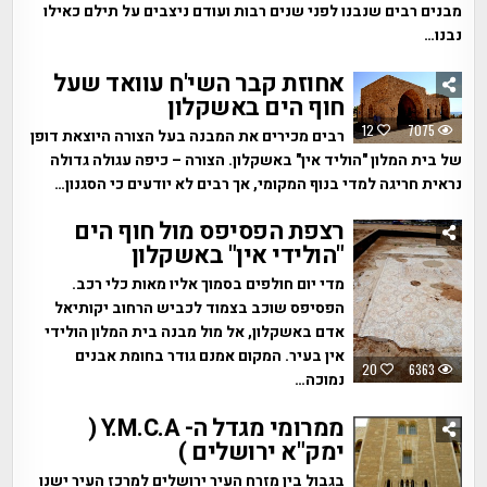
מבנים רבים שנבנו לפני שנים רבות ועודם ניצבים על תילם כאילו
נבנו…
אחוזת קבר השי'ח עוואד שעל
חוף הים באשקלון
12
7075
רבים מכירים את המבנה בעל הצורה היוצאת דופן
של בית המלון "הוליד אין" באשקלון. הצורה – כיפה עגולה גדולה
נראית חריגה למדי בנוף המקומי, אך רבים לא יודעים כי הסגנון…
רצפת הפסיפס מול חוף הים
"הולידי אין" באשקלון
מדי יום חולפים בסמוך אליו מאות כלי רכב.
הפסיפס שוכב בצמוד לכביש הרחוב יקותיאל
אדם באשקלון, אל מול מבנה בית המלון הולידי
אין בעיר. המקום אמנם גודר בחומת אבנים
20
6363
נמוכה…
ממרומי מגדל ה- Y.M.C.A (
ימק"א ירושלים )
בגבול בין מזרח העיר ירושלים למרכז העיר ישנו