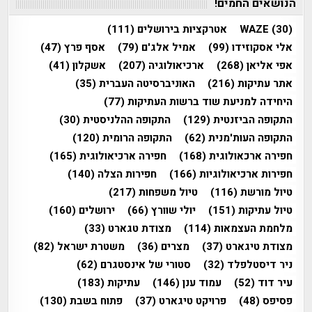
הנושאים החמים!
(30)
WAZE
אטרקציות בירושלים
(111)
אלי אסקוזידו
(99)
אמיל אלג'ם
(79)
אסף פרץ
(47)
אפי אליאן
(268)
ארכיאולוגיה
(207)
אשקלון
(41)
אתר עתיקות
(216)
האוניברסיטה העברית
(35)
היחידה למניעת שוד ברשות העתיקות
(77)
התקופה הביזנטית
(129)
התקופה ההלניסטית
(30)
התקופה העות'מנית
(62)
התקופה הרומית
(120)
חפירה ארכאולוגית
(168)
חפירה ארכיאולוגית
(165)
חפירות ארכיאולוגיות
(166)
חפירות הצלה
(140)
טיול מורשת
(116)
טיול משפחות
(217)
טיול עתיקות
(151)
יולי שוורץ
(66)
ירושלים
(160)
מלחמת העצמאות
(114)
מצודת טגארט
(33)
מצודת טיגארט
(37)
מצרים
(36)
משטרת ישראל
(82)
ניר דיסטלפלד
(32)
סטורי של אינסטגרם
(62)
עיר דוד
(52)
עמוד ענן
(146)
עתיקות
(183)
פסיפס
(48)
פרויקט טיגארט
(37)
פתוח בשבת
(130)