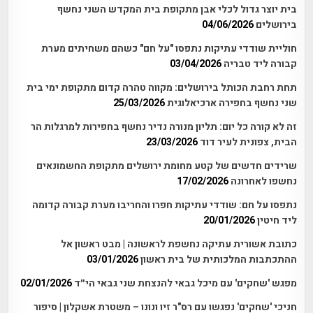
בית יוצר גדול לכלי אבן מתקופת בית המקדש השני נחשף
בירושלים
04/06/2026
חוליית שודדי עתיקות נתפסו "על חם" כשהם משחיתים מערת
קבורה ליד טבריה
03/04/2026
תחת רחבת הכותל בירושלים: מקווה טהרה קדום מתקופת ימי בית
שני נחשף בחפירה ארכיאלוגית
25/03/2026
זה לא קורה כל יום: תליון מנורה נדיר נחשף בחפירות למרגלות הר
הבית, צפונית לעיר דוד
23/03/2026
שרידים חדשים של קטע מחומת ירושלים מתקופת החשמונאים
נחשפו לאחרונה
17/02/2026
נתפסו על חם: שודדי עתיקות חפרו והחריבו מערת קבורה קדומה
ליד חיטין
20/01/2026
כתובת אשורית עתיקה נחשפת לראשונה | מבט ראשון אל
ההתכתבות המלכותית של בית ראשון
03/01/2026
מפגש 'שחקים' עם מיכל גבאי להנצחת שני גבאי הי״ד
02/01/2026
חניכי 'שחקים' נפגשו עם רס"ר זיו ונונו – משטרת אשקלון | סיפור