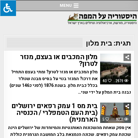
Ski
MENU
t
conten
תגית:
בית מלון
מלון המכבים או בעצם, מנזר
לטרון?
מלון המכבים או מנזר לטרון? ומתי בעצם התחיל
את דרכו? המנזר בנוי על בסיס מבנה שנולד
40
2679
בכלל כבית מלון. בשנת 1876 (לפני כ146 שנים)
נבנה בית המלון על ידי שני…
בית מס 1 עמק רפאים ירושלים
(בית העם הטמפלרי / הכנסיה
הארמנית)
5
9231
אין ספק שאחת מהשכונות האותנטיות והמיוחדות של ירושלים הינה
שכונת עמק רפאים. שכונה הנמצאת בלב המושבה הגרמנית כוללת