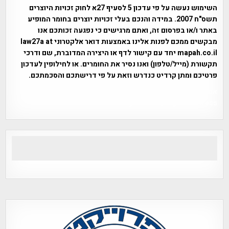
השימוש נעשה על פי עדכון 5 לסעיף 27א לחוק זכויות היוצרים
תשס"ח 2007. במידה והנכם בעלי זכויות יוצרים בחומר המופיע
באתר ו/או בפרסום זה, ואתם מרגישים כי נפגעה זכותכם אנו
מבקשים ממכם לפנות אלינו באמצעות דואר אלקטרוני law27a at
mapah.co.il יחד עם קישור לדף או היצירה המדוברת, שם ודרכי
תקשורת (מייל/טלפון) ואנו נסיר את החומרים. או לחילופין לעדכון
פרטיכם ומתן קרדיט כנדרש וזאת על פי דרישתכם והסכמתכם.
אפי אליאן , היסטוריה על המפה , פרוייקט טיגארט , Efi Elian ,
Tegart Fort , tegart fortress