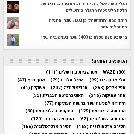
תגלית ארכיאולוגית ייחודית: מטבע זהב נדיר של
מלכה הלניסטית התגלה בירושלים
חותם מסוג "חרפושית" בן 3000 שנה, התגלה
בסיור ליד אזור
בן שבע מצא פסלון בן 3400 שנה בעמק בית שאן
הנושאים החמים!
(30)
WAZE
אטרקציות בירושלים
(111)
אלי אסקוזידו
(99)
אמיל אלג'ם
(79)
אסף פרץ
(47)
אפי אליאן
(268)
ארכיאולוגיה
(207)
אשקלון
(41)
אתר עתיקות
(216)
האוניברסיטה העברית
(35)
היחידה למניעת שוד ברשות העתיקות
(77)
התקופה הביזנטית
(129)
התקופה ההלניסטית
(30)
התקופה העות'מנית
(62)
התקופה הרומית
(120)
חפירה ארכאולוגית
(168)
חפירה ארכיאולוגית
(165)