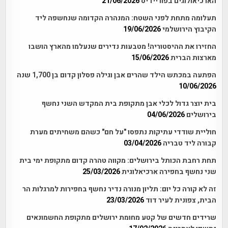
הארכיאולוגים בפוריידיס
21/06/2026
תעלומה מתחת לפני השטח: המנהרה הקדומה שנחשפה ליד
הקיבוץ הירושלמי
19/06/2026
החזירו את ההיסטוריה! מטבעות נדירים שנעלמו מהארץ הושבו
מארצות הברית
15/06/2026
הפתעה במכתש הילד שהרים אבן וגילה פסלון קדום בן 1,700 שנה
10/06/2026
בית יוצר גדול לכלי אבן מתקופת בית המקדש השני נחשף
בירושלים
04/06/2026
חוליית שודדי עתיקות נתפסו "על חם" כשהם משחיתים מערת
קבורה ליד טבריה
03/04/2026
תחת רחבת הכותל בירושלים: מקווה טהרה קדום מתקופת ימי בית
שני נחשף בחפירה ארכיאלוגית
25/03/2026
זה לא קורה כל יום: תליון מנורה נדיר נחשף בחפירות למרגלות הר
הבית, צפונית לעיר דוד
23/03/2026
שרידים חדשים של קטע מחומת ירושלים מתקופת החשמונאים