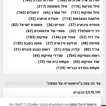
חפירות ארכיאולוגיות
(166)
חפירות הצלה
(140)
טיול מורשת
(116)
טיול משפחות
(217)
טיול עתיקות
(151)
יולי שוורץ
(66)
ירושלים
(160)
מלחמת העצמאות
(114)
מצודת טגארט
(33)
מצודת טיגארט
(37)
מצרים
(36)
משטרת ישראל
(82)
ניר דיסטלפלד
(32)
סטורי של אינסטגרם
(62)
עיר דוד
(52)
עמוד ענן
(146)
עתיקות
(183)
פסיפס
(48)
פרויקט טיגארט
(37)
פתוח בשבת
(130)
צה"ל
(80)
קלרה עמית
(51)
רשות הטבע והגנים
(31)
רשות העתיקות
(354)
שודדי עתיקות
(44)
שוד עתיקות
(60)
תקופת בית שני
(73)
תקופת המנדט הבריטי
(129)
עד כה צפו ב"היסטוריה על המפה"
2,510,191 מבקרים
היסטוריה על המפה
אנו משתמשים בקובצי Cookie כדי לשפר את