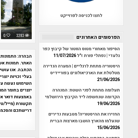
לחצו לכניסה לפרוייקט
0
3283
הפרסומים האחרונים
הסיפור מאחורי מטוס הווטור של קיבוץ כפר
גלעדי | נפתלי פורת ז"ל
11/07/2026
הבהרה:
התמונות 
האתר. תמונות אש
היסטוריה מתחת לרגליים | המערה הנדירה
הכתבה. אנו עושים
מטלטלת את הארכיאולוגים בפוריידיס
בעלי זכויות יוצר
21/06/2026
תעלומה מתחת לפני השטח: המנהרה
יוצרים בחומר המו
הקדומה שנחשפה ליד הקיבוץ הירושלמי
19/06/2026
תקשורת (מייל/טלפ
דרישתכם והסכמת
החזירו את ההיסטוריה! מטבעות נדירים
אפי אליאן , היסטוריה על המפה , 
שנעלמו מהארץ הושבו מארצות הברית
15/06/2026