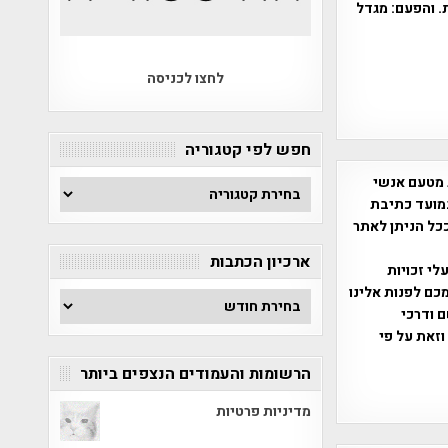
. והפעם: מגדל
לחצו לכניסה
חפש לפי קטגוריה
 מטעם אנשי
חפש
מועד כתיבת
לפי
ככל הניתן לאתר
קטגוריה
ארכיון הכתבות
שס"ח 2007. במידה והנכם בעלי זכויות
כם לפנות אלינו
ארכיון
ברת, שם ודרכי
הכתבות
וזאת על פי
הרשומות והעמודים הנצפים ביותר
מדיניות פרטיות