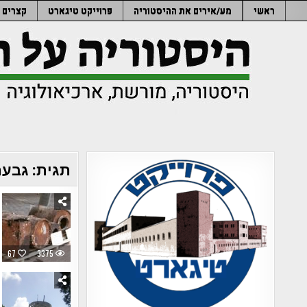
Ski
ראשי
מע/אירים את ההיסטוריה
פרוייקט טיגארט
קצרים
t
conten
תגית:
גבעת
67
3375