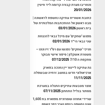
והחריבו מערת קבורה קדומה ליד חיטין
20/01/2026
כתובת אשורית עתיקה נחשפת לראשונה |
מבט ראשון אל ההתכתבות המלכותית של
בית ראשון
03/01/2026
מפגש 'שחקים' עם מיכל גבאי להנצחת
שני גבאי הי״ד
02/01/2026
חניכי 'שחקים' נפגשו עם רס"ר זיו ונונו –
משטרת אשקלון | סיפור אישי מבוקר
מתקפת ה 7/10
07/12/2025
גת עתיקה לייצור יין נחנכה בפארק
ארכיאולוגי חדש במושב זרחיה שבשפלה
11/11/2025
אוצר מטבעות עתיקים התגלה במערכת
מסתור בגליל התחתון
07/11/2025
שרידי אחוזה שומרונית מפוארת בת 1,600
שנה נחשפה בצפון העיר כפר קאסם