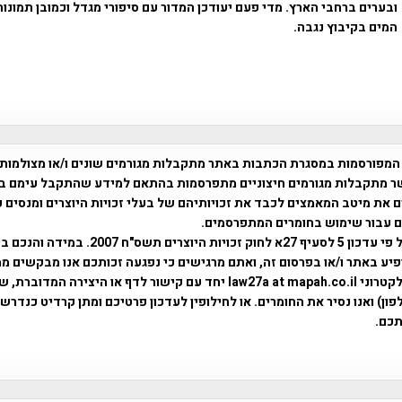
ובערים ברחבי הארץ. מדי פעם יעודכן המדור עם סיפורי מגדל וכמובן תמונות
המים בקיבוץ נגבה.
המפורסמות במסגרת הכתבות באתר מתקבלות מגורמים שונים ו/או מצולמות
ר מתקבלות מגורמים חיצוניים מתפרסמות בהתאם למידע שהתקבל עימם ב
 את מיטב המאמצים לכבד את זכויותיהם של בעלי זכויות היוצרים ומנסים 
ים עבור שימוש בחומרים המתפרסמים.
השימוש נעשה על פי עדכון 5 לסעיף 27א לחוק זכויות היוצרים ת
פיע באתר ו/או בפרסום זה, ואתם מרגישים כי נפגעה זכותכם אנו מבקשים ממ
באמצעות דואר אלקטרוני law27a at mapah.co.il יחד עם קישור לדף או היצירה המדו
ון) ואנו נסיר את החומרים. או לחילופין לעדכון פרטיכם ומתן קרדיט כנדרש 
כם.
פרוייקט טיגארט , Efi Elian , Tegart Fort , tegart fortress