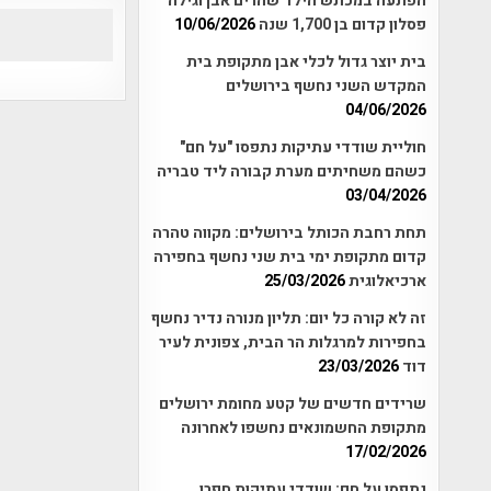
הפתעה במכתש הילד שהרים אבן וגילה
פסלון קדום בן 1,700 שנה
10/06/2026
בית יוצר גדול לכלי אבן מתקופת בית
המקדש השני נחשף בירושלים
04/06/2026
חוליית שודדי עתיקות נתפסו "על חם"
כשהם משחיתים מערת קבורה ליד טבריה
03/04/2026
תחת רחבת הכותל בירושלים: מקווה טהרה
קדום מתקופת ימי בית שני נחשף בחפירה
ארכיאלוגית
25/03/2026
זה לא קורה כל יום: תליון מנורה נדיר נחשף
בחפירות למרגלות הר הבית, צפונית לעיר
דוד
23/03/2026
שרידים חדשים של קטע מחומת ירושלים
מתקופת החשמונאים נחשפו לאחרונה
17/02/2026
נתפסו על חם: שודדי עתיקות חפרו