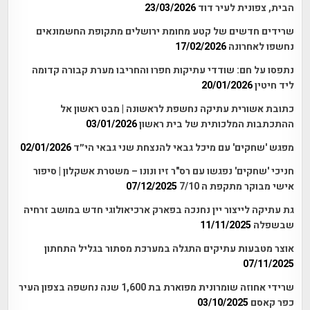
הבית, צפונית לעיר דוד
23/03/2026
שרידים חדשים של קטע מחומת ירושלים מתקופת החשמונאים
נחשפו לאחרונה
17/02/2026
נתפסו על חם: שודדי עתיקות חפרו והחריבו מערת קבורה קדומה
ליד חיטין
20/01/2026
כתובת אשורית עתיקה נחשפת לראשונה | מבט ראשון אל
ההתכתבות המלכותית של בית ראשון
03/01/2026
מפגש 'שחקים' עם מיכל גבאי להנצחת שני גבאי הי״ד
02/01/2026
חניכי 'שחקים' נפגשו עם רס"ר זיו ונונו – משטרת אשקלון | סיפור
אישי מבוקר מתקפת ה 7/10
07/12/2025
גת עתיקה לייצור יין נחנכה בפארק ארכיאולוגי חדש במושב זרחיה
שבשפלה
11/11/2025
אוצר מטבעות עתיקים התגלה במערכת מסתור בגליל התחתון
07/11/2025
שרידי אחוזה שומרונית מפוארת בת 1,600 שנה נחשפה בצפון העיר
כפר קאסם
03/10/2025