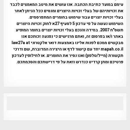
עימם במועד כתיבת הכתבה. אנו עושים את מיטב המאמצים לכבד
את זכויותיהם של בעלי זכויות היוצרים ומנסים ככל הניתן לאתר
בעלי זכויות יוצרים עבור שימוש בחומרים המתפרסמים.
השימוש נעשה על פי עדכון 5 לסעיף 27א לחוק זכויות היוצרים
תשס"ח 2007. במידה והנכם בעלי זכויות יוצרים בחומר המופיע
באתר ו/או בפרסום זה, ואתם מרגישים כי נפגעה זכותכם אנו
מבקשים ממכם לפנות אלינו באמצעות דואר אלקטרוני law27a at
mapah.co.il יחד עם קישור לדף או היצירה המדוברת, שם ודרכי
תקשורת (מייל/טלפון) ואנו נסיר את החומרים. או לחילופין לעדכון
פרטיכם ומתן קרדיט כנדרש וזאת על פי דרישתכם והסכמתכם.
אפי אליאן , היסטוריה על המפה , פרוייקט טיגארט , Efi Elian ,
Tegart Fort , tegart fortress