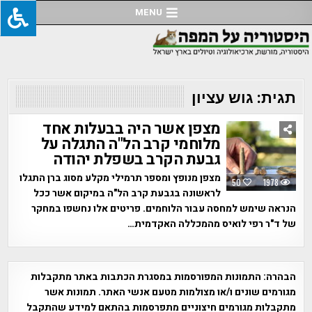
Ski
MENU
t
conten
תגית:
גוש עציון
מצפן אשר היה בבעלות אחד
מלוחמי קרב הל"ה התגלה על
גבעת הקרב בשפלת יהודה
מצפן מנופץ ומספר תרמילי מקלע מסוג ברן התגלו
50
1978
לראשונה בגבעת קרב הל"ה במיקום אשר ככל
הנראה שימש למחסה עבור הלוחמים. פריטים אלו נחשפו במחקר
של ד"ר רפי לואיס מהמכללה האקדמית…
הבהרה:
התמונות המפורסמות במסגרת הכתבות באתר מתקבלות
מגורמים שונים ו/או מצולמות מטעם אנשי האתר. תמונות אשר
מתקבלות מגורמים חיצוניים מתפרסמות בהתאם למידע שהתקבל