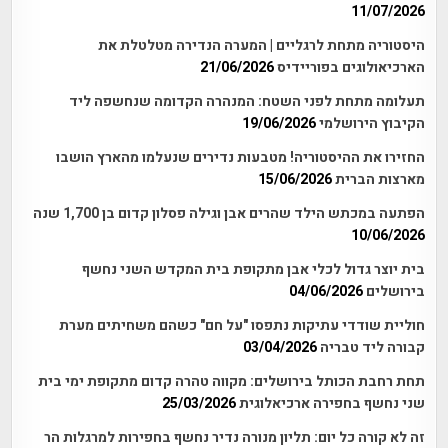
11/07/2026
היסטוריה מתחת לרגליים | המערה הנדירה מטלטלת את
הארכיאולוגים בפוריידיס
21/06/2026
תעלומה מתחת לפני השטח: המנהרה הקדומה שנחשפה ליד
הקיבוץ הירושלמי
19/06/2026
החזירו את ההיסטוריה! מטבעות נדירים שנעלמו מהארץ הושבו
מארצות הברית
15/06/2026
הפתעה במכתש הילד שהרים אבן וגילה פסלון קדום בן 1,700 שנה
10/06/2026
בית יוצר גדול לכלי אבן מתקופת בית המקדש השני נחשף
בירושלים
04/06/2026
חוליית שודדי עתיקות נתפסו "על חם" כשהם משחיתים מערת
קבורה ליד טבריה
03/04/2026
תחת רחבת הכותל בירושלים: מקווה טהרה קדום מתקופת ימי בית
שני נחשף בחפירה ארכיאלוגית
25/03/2026
זה לא קורה כל יום: תליון מנורה נדיר נחשף בחפירות למרגלות הר