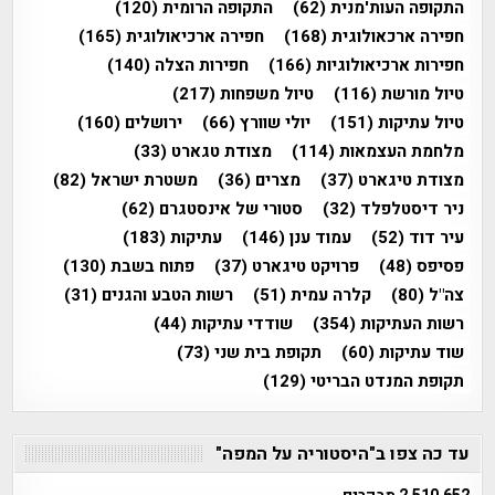
התקופה העות'מנית
(62)
התקופה הרומית
(120)
חפירה ארכאולוגית
(168)
חפירה ארכיאולוגית
(165)
חפירות ארכיאולוגיות
(166)
חפירות הצלה
(140)
טיול מורשת
(116)
טיול משפחות
(217)
טיול עתיקות
(151)
יולי שוורץ
(66)
ירושלים
(160)
מלחמת העצמאות
(114)
מצודת טגארט
(33)
מצודת טיגארט
(37)
מצרים
(36)
משטרת ישראל
(82)
ניר דיסטלפלד
(32)
סטורי של אינסטגרם
(62)
עיר דוד
(52)
עמוד ענן
(146)
עתיקות
(183)
פסיפס
(48)
פרויקט טיגארט
(37)
פתוח בשבת
(130)
צה"ל
(80)
קלרה עמית
(51)
רשות הטבע והגנים
(31)
רשות העתיקות
(354)
שודדי עתיקות
(44)
שוד עתיקות
(60)
תקופת בית שני
(73)
תקופת המנדט הבריטי
(129)
עד כה צפו ב"היסטוריה על המפה"