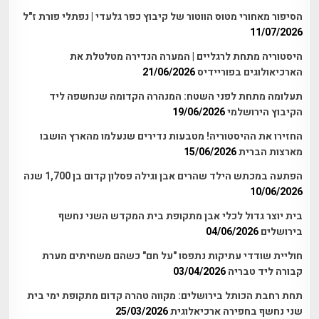
הסיפור מאחורי מטוס הווטור של קיבוץ כפר גלעדי | נפתלי פורת ז"ל
11/07/2026
היסטוריה מתחת לרגליים | המערה הנדירה מטלטלת את
הארכיאולוגים בפוריידיס
21/06/2026
תעלומה מתחת לפני השטח: המנהרה הקדומה שנחשפה ליד
הקיבוץ הירושלמי
19/06/2026
החזירו את ההיסטוריה! מטבעות נדירים שנעלמו מהארץ הושבו
מארצות הברית
15/06/2026
הפתעה במכתש הילד שהרים אבן וגילה פסלון קדום בן 1,700 שנה
10/06/2026
בית יוצר גדול לכלי אבן מתקופת בית המקדש השני נחשף
בירושלים
04/06/2026
חוליית שודדי עתיקות נתפסו "על חם" כשהם משחיתים מערת
קבורה ליד טבריה
03/04/2026
תחת רחבת הכותל בירושלים: מקווה טהרה קדום מתקופת ימי בית
שני נחשף בחפירה ארכיאלוגית
25/03/2026