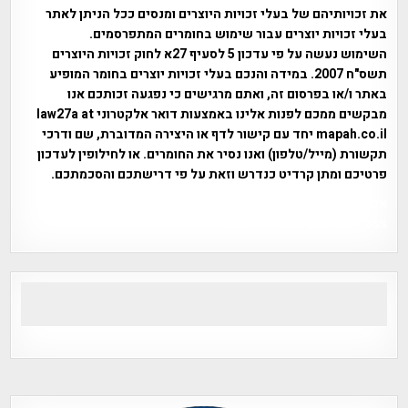
את זכויותיהם של בעלי זכויות היוצרים ומנסים ככל הניתן לאתר
בעלי זכויות יוצרים עבור שימוש בחומרים המתפרסמים.
השימוש נעשה על פי עדכון 5 לסעיף 27א לחוק זכויות היוצרים
תשס"ח 2007. במידה והנכם בעלי זכויות יוצרים בחומר המופיע
באתר ו/או בפרסום זה, ואתם מרגישים כי נפגעה זכותכם אנו
מבקשים ממכם לפנות אלינו באמצעות דואר אלקטרוני law27a at
mapah.co.il יחד עם קישור לדף או היצירה המדוברת, שם ודרכי
תקשורת (מייל/טלפון) ואנו נסיר את החומרים. או לחילופין לעדכון
פרטיכם ומתן קרדיט כנדרש וזאת על פי דרישתכם והסכמתכם.
אפי אליאן , היסטוריה על המפה , פרוייקט טיגארט , Efi Elian ,
Tegart Fort , tegart fortress