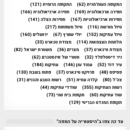
התקופה העות'מנית
(62)
התקופה הרומית
(121)
חפירה ארכאולוגית
(169)
חפירה ארכיאולוגית
(166)
חפירות ארכיאולוגיות
(167)
חפירות הצלה
(141)
טיול מורשת
(116)
טיול משפחות
(217)
טיול עתיקות
(152)
יולי שוורץ
(67)
ירושלים
(160)
מלחמת העצמאות
(114)
מצודת טגארט
(33)
מצודת טיגארט
(37)
מצרים
(36)
משטרת ישראל
(82)
ניר דיסטלפלד
(32)
סטורי של אינסטגרם
(62)
עיר דוד
(52)
עמוד ענן
(146)
עתיקות
(184)
פסיפס
(48)
פרויקט טיגארט
(37)
פתוח בשבת
(130)
צה"ל
(80)
קלרה עמית
(51)
רשות הטבע והגנים
(31)
רשות העתיקות
(355)
שודדי עתיקות
(44)
שוד עתיקות
(60)
תקופת בית שני
(73)
תקופת המנדט הבריטי
(129)
עד כה צפו ב"היסטוריה על המפה"