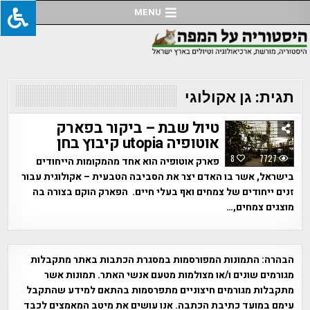
Ski
MENU
t
conten
תגית:
גן אקולוגי
טיול שבת – ביקור בפארק
אוטופיה utopia קיבוץ בחן
8
7727
פארק אוטופיה הוא אחד מהמקומות הייחודים
בישראל, אשר בו האדם יצר את הסביבה הטבעית – אקולוגית עבור
זנים ייחודים של צמחים ואף בעלי חיים. הפארק הוקם בצורה בה
מוצגים צמחים,…
הבהרה:
התמונות המפורסמות במסגרת הכתבות באתר מתקבלות
מגורמים שונים ו/או מצולמות מטעם אנשי האתר. תמונות אשר
מתקבלות מגורמים חיצוניים מתפרסמות בהתאם למידע שהתקבל
עימם במועד כתיבת הכתבה. אנו עושים את מיטב המאמצים לכבד