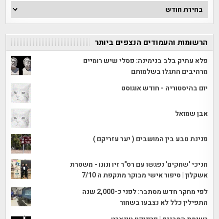
ארכיון
הכתבות
הרשומות והעמודים הנצפים ביותר
פלא עתיק בלב בנימינה: פסלי שיש רומיים
מרהיבים התגלו בשלמותם
יום בהיסטוריה - חודש אוגוסט
אבן שמואל
פנינת טבע בין המושבים ( יער עזריקם )
חניכי 'שחקים' נפגשו עם רס"ר זיו ונונו - משטרת
אשקלון | סיפור אישי מבוקר מתקפת ה 7/10
לפי מחקר חדש מסתבר: לפני כ-2,000 שנה
התפילין כלל לא נצבעו בשחור