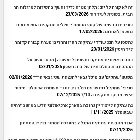
זה לא קורה כל יום: תליון מנורה נדיר נחשף בחפירות למרגלות הר
הבית, צפונית לעיר דוד
23/03/2026
שרידים חדשים של קטע מחומת ירושלים מתקופת החשמונאים
נחשפו לאחרונה
17/02/2026
נתפסו על חם: שודדי עתיקות חפרו והחריבו מערת קבורה קדומה
ליד חיטין
20/01/2026
כתובת אשורית עתיקה נחשפת לראשונה | מבט ראשון אל
ההתכתבות המלכותית של בית ראשון
03/01/2026
מפגש 'שחקים' עם מיכל גבאי להנצחת שני גבאי הי״ד
02/01/2026
חניכי 'שחקים' נפגשו עם רס"ר זיו ונונו – משטרת אשקלון | סיפור
אישי מבוקר מתקפת ה 7/10
07/12/2025
גת עתיקה לייצור יין נחנכה בפארק ארכיאולוגי חדש במושב זרחיה
שבשפלה
11/11/2025
אוצר מטבעות עתיקים התגלה במערכת מסתור בגליל התחתון
07/11/2025