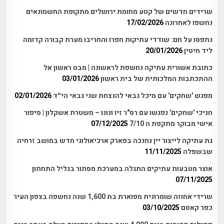
שרידים חדשים של קטע מחומת ירושלים מתקופת החשמונאים
נחשפו לאחרונה
17/02/2026
נתפסו על חם: שודדי עתיקות חפרו והחריבו מערת קבורה קדומה
ליד חיטין
20/01/2026
כתובת אשורית עתיקה נחשפת לראשונה | מבט ראשון אל
ההתכתבות המלכותית של בית ראשון
03/01/2026
מפגש 'שחקים' עם מיכל גבאי להנצחת שני גבאי הי״ד
02/01/2026
חניכי 'שחקים' נפגשו עם רס"ר זיו ונונו – משטרת אשקלון | סיפור
אישי מבוקר מתקפת ה 7/10
07/12/2025
גת עתיקה לייצור יין נחנכה בפארק ארכיאולוגי חדש במושב זרחיה
שבשפלה
11/11/2025
אוצר מטבעות עתיקים התגלה במערכת מסתור בגליל התחתון
07/11/2025
שרידי אחוזה שומרונית מפוארת בת 1,600 שנה נחשפה בצפון העיר
כפר קאסם
03/10/2025