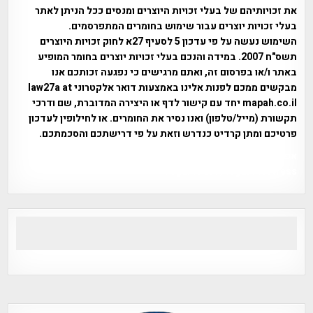
את זכויותיהם של בעלי זכויות היוצרים ומנסים ככל הניתן לאתר
בעלי זכויות יוצרים עבור שימוש בחומרים המתפרסמים.
השימוש נעשה על פי עדכון 5 לסעיף 27א לחוק זכויות היוצרים
תשס"ח 2007. במידה והנכם בעלי זכויות יוצרים בחומר המופיע
באתר ו/או בפרסום זה, ואתם מרגישים כי נפגעה זכותכם אנו
מבקשים ממכם לפנות אלינו באמצעות דואר אלקטרוני law27a at
mapah.co.il יחד עם קישור לדף או היצירה המדוברת, שם ודרכי
תקשורת (מייל/טלפון) ואנו נסיר את החומרים. או לחילופין לעדכון
פרטיכם ומתן קרדיט כנדרש וזאת על פי דרישתכם והסכמתכם.
אפי אליאן , היסטוריה על המפה , פרוייקט טיגארט , Efi Elian ,
Tegart Fort , tegart fortress