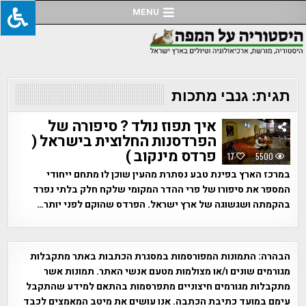
Ski
MENU
t
conten
תגית:
גנבי מתכות
איך תפוז נולד ? סיפורה של
הפרדסנות החלוצית בישראל (
פרדס מינקוב )
17
5500
במרכז הארץ בפינת טבע נסתרת מהעין שוכן לו מתחם ייחודי
המספר את סיפורו של פרי ההדר המקומי שלקח חלק בלתי נפרד
בהקמתה ושגשוגה של ארץ ישראל. הפרדס שהוקם לפני יותר…
הבהרה:
התמונות המפורסמות במסגרת הכתבות באתר מתקבלות
מגורמים שונים ו/או מצולמות מטעם אנשי האתר. תמונות אשר
מתקבלות מגורמים חיצוניים מתפרסמות בהתאם למידע שהתקבל
עימם במועד כתיבת הכתבה. אנו עושים את מיטב המאמצים לכבד