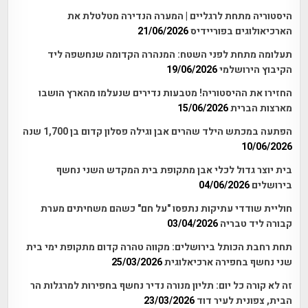
היסטוריה מתחת לרגליים | המערה הנדירה מטלטלת את
הארכיאולוגים בפוריידיס
21/06/2026
תעלומה מתחת לפני השטח: המנהרה הקדומה שנחשפה ליד
הקיבוץ הירושלמי
19/06/2026
החזירו את ההיסטוריה! מטבעות נדירים שנעלמו מהארץ הושבו
מארצות הברית
15/06/2026
הפתעה במכתש הילד שהרים אבן וגילה פסלון קדום בן 1,700 שנה
10/06/2026
בית יוצר גדול לכלי אבן מתקופת בית המקדש השני נחשף
בירושלים
04/06/2026
חוליית שודדי עתיקות נתפסו "על חם" כשהם משחיתים מערת
קבורה ליד טבריה
03/04/2026
תחת רחבת הכותל בירושלים: מקווה טהרה קדום מתקופת ימי בית
שני נחשף בחפירה ארכיאלוגית
25/03/2026
זה לא קורה כל יום: תליון מנורה נדיר נחשף בחפירות למרגלות הר
הבית, צפונית לעיר דוד
23/03/2026