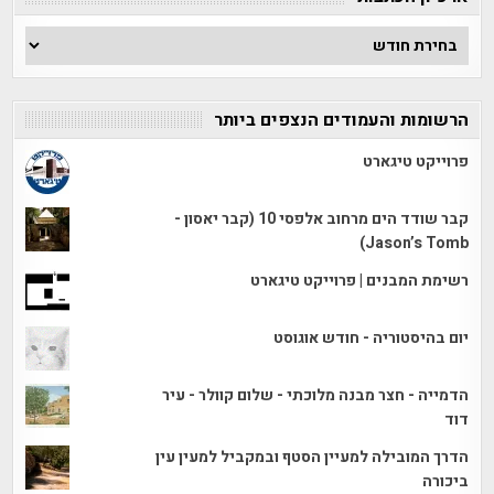
ארכיון
הכתבות
הרשומות והעמודים הנצפים ביותר
פרוייקט טיגארט
קבר שודד הים מרחוב אלפסי 10 (קבר יאסון -
Jason’s Tomb)
רשימת המבנים | פרוייקט טיגארט
יום בהיסטוריה - חודש אוגוסט
הדמייה - חצר מבנה מלוכתי - שלום קוולר - עיר
דוד
הדרך המובילה למעיין הסטף ובמקביל למעין עין
ביכורה