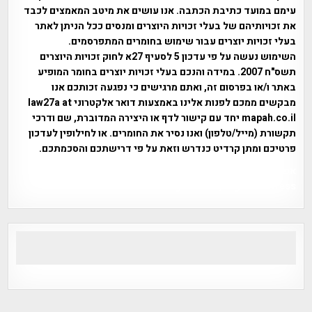
עימם במועד כתיבת הכתבה. אנו עושים את מיטב המאמצים לכבד
את זכויותיהם של בעלי זכויות היוצרים ומנסים ככל הניתן לאתר
בעלי זכויות יוצרים עבור שימוש בחומרים המתפרסמים.
השימוש נעשה על פי עדכון 5 לסעיף 27א לחוק זכויות היוצרים
תשס"ח 2007. במידה והנכם בעלי זכויות יוצרים בחומר המופיע
באתר ו/או בפרסום זה, ואתם מרגישים כי נפגעה זכותכם אנו
מבקשים ממכם לפנות אלינו באמצעות דואר אלקטרוני law27a at
mapah.co.il יחד עם קישור לדף או היצירה המדוברת, שם ודרכי
תקשורת (מייל/טלפון) ואנו נסיר את החומרים. או לחילופין לעדכון
פרטיכם ומתן קרדיט כנדרש וזאת על פי דרישתכם והסכמתכם.
אפי אליאן , היסטוריה על המפה , פרוייקט טיגארט , Efi Elian ,
Tegart Fort , tegart fortress