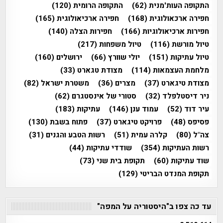
התקופה העות'מנית
(62)
התקופה הרומית
(120)
חפירה ארכאולוגית
(168)
חפירה ארכיאולוגית
(165)
חפירות ארכיאולוגיות
(166)
חפירות הצלה
(140)
טיול מורשת
(116)
טיול משפחות
(217)
טיול עתיקות
(151)
יולי שוורץ
(66)
ירושלים
(160)
מלחמת העצמאות
(114)
מצודת טגארט
(33)
מצודת טיגארט
(37)
מצרים
(36)
משטרת ישראל
(82)
ניר דיסטלפלד
(32)
סטורי של אינסטגרם
(62)
עיר דוד
(52)
עמוד ענן
(146)
עתיקות
(183)
פסיפס
(48)
פרויקט טיגארט
(37)
פתוח בשבת
(130)
צה"ל
(80)
קלרה עמית
(51)
רשות הטבע והגנים
(31)
רשות העתיקות
(354)
שודדי עתיקות
(44)
שוד עתיקות
(60)
תקופת בית שני
(73)
תקופת המנדט הבריטי
(129)
עד כה צפו ב"היסטוריה על המפה"