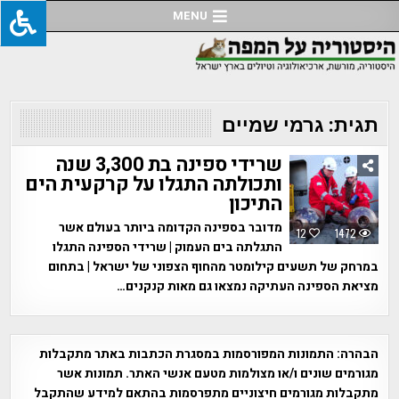
Ski
MENU
t
conten
תגית:
גרמי שמיים
שרידי ספינה בת 3,300 שנה
ותכולתה התגלו על קרקעית הים
התיכון
מדובר בספינה הקדומה ביותר בעולם אשר
12
1472
התגלתה בים העמוק | שרידי הספינה התגלו
במרחק של תשעים קילומטר מהחוף הצפוני של ישראל | בתחום
מציאת הספינה העתיקה נמצאו גם מאות קנקנים…
הבהרה:
התמונות המפורסמות במסגרת הכתבות באתר מתקבלות
מגורמים שונים ו/או מצולמות מטעם אנשי האתר. תמונות אשר
מתקבלות מגורמים חיצוניים מתפרסמות בהתאם למידע שהתקבל