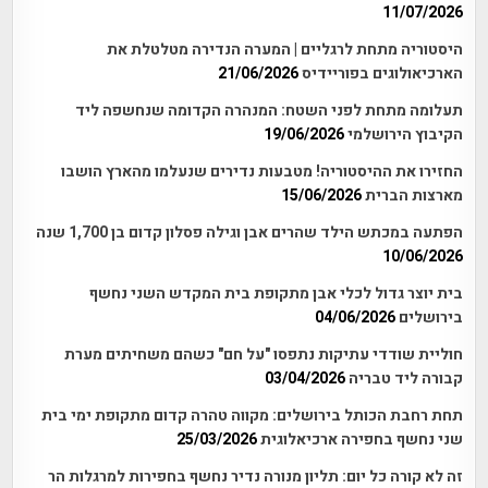
11/07/2026
היסטוריה מתחת לרגליים | המערה הנדירה מטלטלת את
הארכיאולוגים בפוריידיס
21/06/2026
תעלומה מתחת לפני השטח: המנהרה הקדומה שנחשפה ליד
הקיבוץ הירושלמי
19/06/2026
החזירו את ההיסטוריה! מטבעות נדירים שנעלמו מהארץ הושבו
מארצות הברית
15/06/2026
הפתעה במכתש הילד שהרים אבן וגילה פסלון קדום בן 1,700 שנה
10/06/2026
בית יוצר גדול לכלי אבן מתקופת בית המקדש השני נחשף
בירושלים
04/06/2026
חוליית שודדי עתיקות נתפסו "על חם" כשהם משחיתים מערת
קבורה ליד טבריה
03/04/2026
תחת רחבת הכותל בירושלים: מקווה טהרה קדום מתקופת ימי בית
שני נחשף בחפירה ארכיאלוגית
25/03/2026
זה לא קורה כל יום: תליון מנורה נדיר נחשף בחפירות למרגלות הר