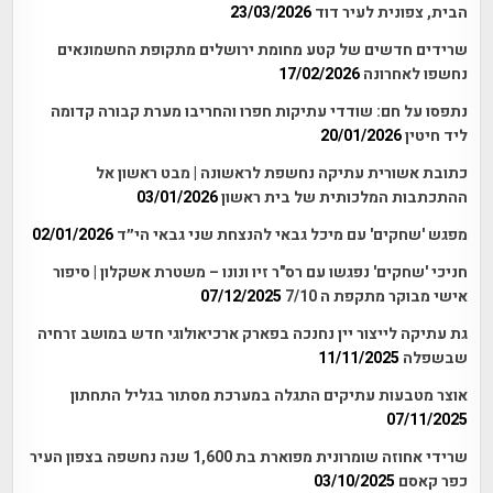
הבית, צפונית לעיר דוד
23/03/2026
שרידים חדשים של קטע מחומת ירושלים מתקופת החשמונאים
נחשפו לאחרונה
17/02/2026
נתפסו על חם: שודדי עתיקות חפרו והחריבו מערת קבורה קדומה
ליד חיטין
20/01/2026
כתובת אשורית עתיקה נחשפת לראשונה | מבט ראשון אל
ההתכתבות המלכותית של בית ראשון
03/01/2026
מפגש 'שחקים' עם מיכל גבאי להנצחת שני גבאי הי״ד
02/01/2026
חניכי 'שחקים' נפגשו עם רס"ר זיו ונונו – משטרת אשקלון | סיפור
אישי מבוקר מתקפת ה 7/10
07/12/2025
גת עתיקה לייצור יין נחנכה בפארק ארכיאולוגי חדש במושב זרחיה
שבשפלה
11/11/2025
אוצר מטבעות עתיקים התגלה במערכת מסתור בגליל התחתון
07/11/2025
שרידי אחוזה שומרונית מפוארת בת 1,600 שנה נחשפה בצפון העיר
כפר קאסם
03/10/2025