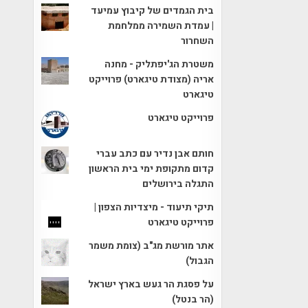
בית הגמדים של קיבוץ עמיעד
| עמדת השמירה ממלחמת
השחרור
משטרת הג'יפתליק - מחנה
אריה (מצודת טיגארט) פרוייקט
טיגארט
פרוייקט טיגארט
חותם אבן נדיר עם כתב עברי
קדום מתקופת ימי בית הראשון
התגלה בירושלים
תיקי תיעוד - מיצדיות הצפון |
פרוייקט טיגארט
אתר מורשת מג"ב (צומת משמר
הגבול)
על פסגת הר געש בארץ ישראל
(הר בנטל)