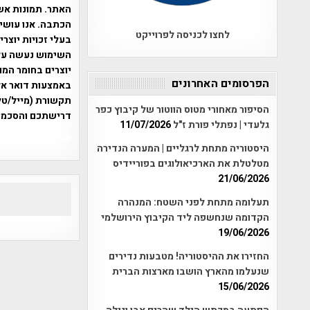
האתר. תמונות אש
הכתבה. אנו עושים
לחצו לכניסה לפרוייקט
בעלי זכויות יוצר
יוצרים בחומר המו
הפרסומים האחרונים
תקשורת (מייל/טלפ
הסיפור מאחורי מטוס הווטור של קיבוץ כפר
דרישתכם והסכמת
גלעדי | נפתלי פורת ז"ל
11/07/2026
אפי אליאן , היסטוריה על המפה , 
היסטוריה מתחת לרגליים | המערה הנדירה
מטלטלת את הארכיאולוגים בפוריידיס
21/06/2026
תעלומה מתחת לפני השטח: המנהרה
הקדומה שנחשפה ליד הקיבוץ הירושלמי
19/06/2026
החזירו את ההיסטוריה! מטבעות נדירים
שנעלמו מהארץ הושבו מארצות הברית
15/06/2026