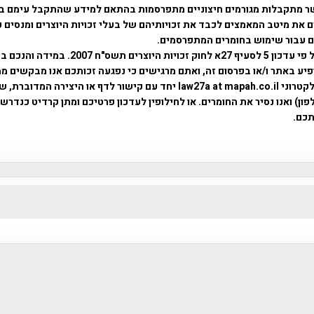
ר מתקבלות מגורמים חיצוניים מתפרסמות בהתאם למידע שהתקבל עימם ב
 את מיטב המאמצים לכבד את זכויותיהם של בעלי זכויות היוצרים ומנסים 
ים עבור שימוש בחומרים המתפרסמים.
השימוש נעשה על פי עדכון 5 לסעיף 27א לחוק זכויות היוצרים ת
פיע באתר ו/או בפרסום זה, ואתם מרגישים כי נפגעה זכותכם אנו מבקשים ממ
באמצעות דואר אלקטרוני law27a at mapah.co.il יחד עם קישור לדף או היצירה המדו
ון) ואנו נסיר את החומרים. או לחילופין לעדכון פרטיכם ומתן קרדיט כנדרש 
כם.
פרוייקט טיגארט , Efi Elian , Tegart Fort , tegart fortress