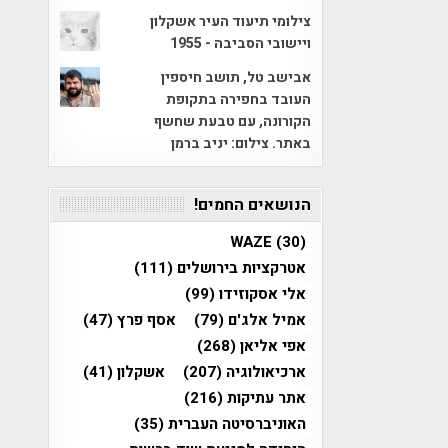
צילומי תיעוד העיר אשקלון
ויישובי הסביבה - 1955
אבישב טל, תושב חיספין
העובד בחפירה בתקופת
הקורונה, עם טבעת שחשף
באתר. צילום: יניב ברמן
הנושאים החמים!
WAZE
(30)
אטרקציות בירושלים
(111)
אלי אסקוזידו
(99)
אמיל אלג'ם
(79)
אסף פרץ
(47)
אפי אליאן
(268)
ארכיאולוגיה
(207)
אשקלון
(41)
אתר עתיקות
(216)
האוניברסיטה העברית
(35)