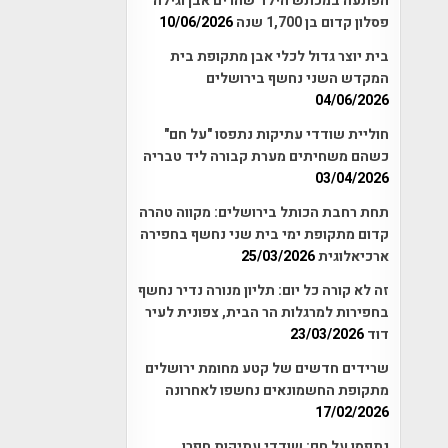
הפתעה במכתש הילד שהרים אבן וגילה
פסלון קדום בן 1,700 שנה
10/06/2026
בית יוצר גדול לכלי אבן מתקופת בית
המקדש השני נחשף בירושלים
04/06/2026
חוליית שודדי עתיקות נתפסו "על חם"
כשהם משחיתים מערת קבורה ליד טבריה
03/04/2026
תחת רחבת הכותל בירושלים: מקווה טהרה
קדום מתקופת ימי בית שני נחשף בחפירה
ארכיאלוגית
25/03/2026
זה לא קורה כל יום: תליון מנורה נדיר נחשף
בחפירות למרגלות הר הבית, צפונית לעיר
דוד
23/03/2026
שרידים חדשים של קטע מחומת ירושלים
מתקופת החשמונאים נחשפו לאחרונה
17/02/2026
נתפסו על חם: שודדי עתיקות חפרו