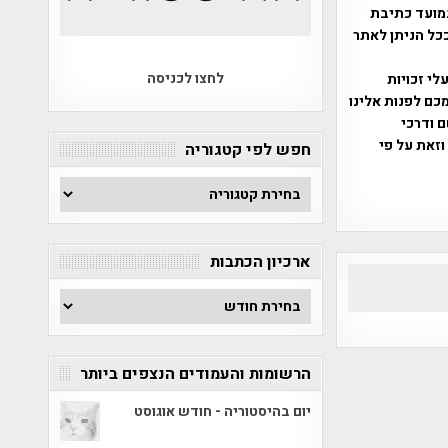
מועד כתיבת
ככל הניתן לאתר
לחצו לכניסה
שס"ח 2007. במידה והנכם בעלי זכויות
כם לפנות אלינו
ברת, שם ודרכי
וזאת על פי
חפש לפי קטגוריה
חפש
לפי
קטגוריה
ארכיון הכתבות
ארכיון
הכתבות
הרשומות והעמודים הנצפים ביותר
יום בהיסטוריה - חודש אוגוסט