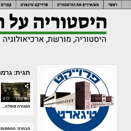
Ski
ראשי
מע/אירים את ההיסטוריה
פרוייקט טיגארט
קצרים
t
conten
תגית:
גרמנ
0
2768
המנורה פוסלה…
הבהרה:
התמונות 