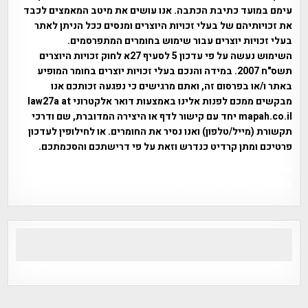
עימם במועד כתיבת הכתבה. אנו עושים את מיטב המאמצים לכבד
את זכויותיהם של בעלי זכויות היוצרים ומנסים ככל הניתן לאתר
בעלי זכויות יוצרים עבור שימוש בחומרים המתפרסמים.
השימוש נעשה על פי עדכון 5 לסעיף 27א לחוק זכויות היוצרים
תשס"ח 2007. במידה והנכם בעלי זכויות יוצרים בחומר המופיע
באתר ו/או בפרסום זה, ואתם מרגישים כי נפגעה זכותכם אנו
מבקשים ממכם לפנות אלינו באמצעות דואר אלקטרוני law27a at
mapah.co.il יחד עם קישור לדף או היצירה המדוברת, שם ודרכי
תקשורת (מייל/טלפון) ואנו נסיר את החומרים. או לחילופין לעדכון
פרטיכם ומתן קרדיט כנדרש וזאת על פי דרישתכם והסכמתכם.
אפי אליאן , היסטוריה על המפה , פרוייקט טיגארט , Efi Elian ,
Tegart Fort , tegart fortress