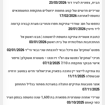
הבית, צפונית לעיר דוד
23/03/2026
שרידים חדשים של קטע מחומת ירושלים מתקופת החשמונאים
נחשפו לאחרונה
17/02/2026
נתפסו על חם: שודדי עתיקות חפרו והחריבו מערת קבורה קדומה
ליד חיטין
20/01/2026
כתובת אשורית עתיקה נחשפת לראשונה | מבט ראשון אל
ההתכתבות המלכותית של בית ראשון
03/01/2026
מפגש 'שחקים' עם מיכל גבאי להנצחת שני גבאי הי״ד
02/01/2026
חניכי 'שחקים' נפגשו עם רס"ר זיו ונונו – משטרת אשקלון | סיפור
אישי מבוקר מתקפת ה 7/10
07/12/2025
גת עתיקה לייצור יין נחנכה בפארק ארכיאולוגי חדש במושב זרחיה
שבשפלה
11/11/2025
אוצר מטבעות עתיקים התגלה במערכת מסתור בגליל התחתון
07/11/2025
שרידי אחוזה שומרונית מפוארת בת 1,600 שנה נחשפה בצפון העיר
כפר קאסם
03/10/2025