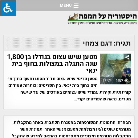
Ski
MENU
t
conten
תגית:
דגם צמחי
מטען שיש עצום בגודלו בן 1,800
שנה התגלה במצולות בחוף בית
ינאי
מטען פריטי שיש עצום ונדיר מסוגו נחשף בתוך מי
46
1952
הים בחוף בית ינאי. בין הפריטים: כותרות עמודים
קורינתיות וקירות עמודי שיש עצומים באורכים של עד שישה
מטרים. נראה שהפריטים יקרי…
הבהרה:
התמונות המפורסמות במסגרת הכתבות באתר מתקבלות
מגורמים שונים ו/או מצולמות מטעם אנשי האתר. תמונות אשר
מתקבלות מגורמים חיצוניים מתפרסמות בהתאם למידע שהתקבל