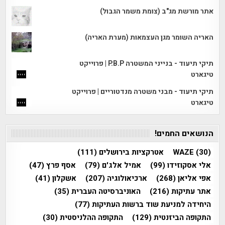
אתר מורשת מג"ב (צומת משמר הגבול)
האריה השומר מגן העצמאות (מערת האריה)
תיקי תיעוד - בנייני המשטרה P.B.P | פרוייקט
טיגארט
תיקי תיעוד - מבני משטרה מנדטוריים | פרוייקט
טיגארט
הנושאים החמים!
(30)
WAZE
אטרקציות בירושלים
(111)
אלי אסקוזידו
(99)
אמיל אלג'ם
(79)
אסף פרץ
(47)
אפי אליאן
(268)
ארכיאולוגיה
(207)
אשקלון
(41)
אתר עתיקות
(216)
האוניברסיטה העברית
(35)
היחידה למניעת שוד ברשות העתיקות
(77)
התקופה הביזנטית
(129)
התקופה ההלניסטית
(30)