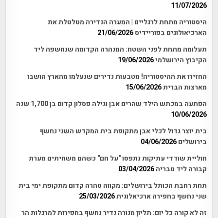
11/07/2026
היסטוריה מתחת לרגליים | המערה הנדירה מטלטלת את
הארכיאולוגים בפוריידיס
21/06/2026
תעלומה מתחת לפני השטח: המנהרה הקדומה שנחשפה ליד
הקיבוץ הירושלמי
19/06/2026
החזירו את ההיסטוריה! מטבעות נדירים שנעלמו מהארץ הושבו
מארצות הברית
15/06/2026
הפתעה במכתש הילד שהרים אבן וגילה פסלון קדום בן 1,700 שנה
10/06/2026
בית יוצר גדול לכלי אבן מתקופת בית המקדש השני נחשף
בירושלים
04/06/2026
חוליית שודדי עתיקות נתפסו "על חם" כשהם משחיתים מערת
קבורה ליד טבריה
03/04/2026
תחת רחבת הכותל בירושלים: מקווה טהרה קדום מתקופת ימי בית
שני נחשף בחפירה ארכיאלוגית
25/03/2026
זה לא קורה כל יום: תליון מנורה נדיר נחשף בחפירות למרגלות הר