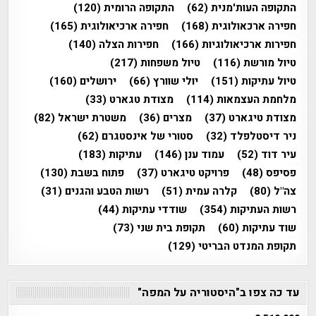
התקופה העות'מנית
(62)
התקופה הרומית
(120)
חפירה ארכאולוגית
(168)
חפירה ארכיאולוגית
(165)
חפירות ארכיאולוגיות
(166)
חפירות הצלה
(140)
טיול מורשת
(116)
טיול משפחות
(217)
טיול עתיקות
(151)
יולי שוורץ
(66)
ירושלים
(160)
מלחמת העצמאות
(114)
מצודת טגארט
(33)
מצודת טיגארט
(37)
מצרים
(36)
משטרת ישראל
(82)
ניר דיסטלפלד
(32)
סטורי של אינסטגרם
(62)
עיר דוד
(52)
עמוד ענן
(146)
עתיקות
(183)
פסיפס
(48)
פרויקט טיגארט
(37)
פתוח בשבת
(130)
צה"ל
(80)
קלרה עמית
(51)
רשות הטבע והגנים
(31)
רשות העתיקות
(354)
שודדי עתיקות
(44)
שוד עתיקות
(60)
תקופת בית שני
(73)
תקופת המנדט הבריטי
(129)
עד כה צפו ב"היסטוריה על המפה"