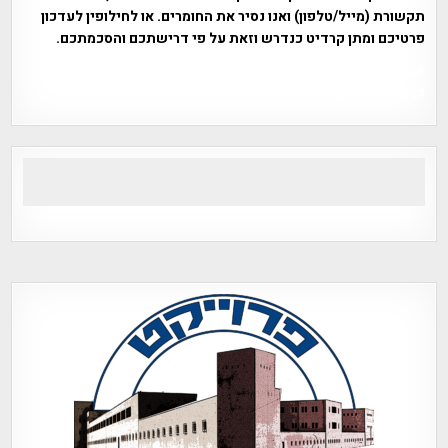
תקשורת (מייל/טלפון) ואנו נסיר את החומרים. או לחילופין לעדכון
פרטיכם ומתן קרדיט כנדרש וזאת על פי דרישתכם והסכמתכם.
אפי אליאן , היסטוריה על המפה , פרוייקט טיגארט , Efi Elian ,
Tegart Fort , tegart fortress