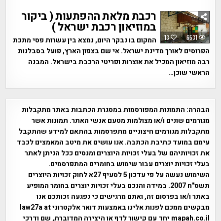
רכבת מלאת ההפתעות ( ביקור
במוזיאון רכבת ישראל )
13
6531
המקום בו נבקר היום, נמצא בין עשרות פסי מתכת
הפרוסים לאורך מדינת ישראל. אי שם בצפון הארץ, פועל בסבלנות
רבה מוזיאון המכיל את אוצרות ופריטי הרכבת בישראל. המבנה
הראשי שוכן…
הבהרה:
התמונות המפורסמות במסגרת הכתבות באתר מתקבלות
מגורמים שונים ו/או מצולמות מטעם אנשי האתר. תמונות אשר
מתקבלות מגורמים חיצוניים מתפרסמות בהתאם למידע שהתקבל
עימם במועד כתיבת הכתבה. אנו עושים את מיטב המאמצים לכבד
את זכויותיהם של בעלי זכויות היוצרים ומנסים ככל הניתן לאתר
בעלי זכויות יוצרים עבור שימוש בחומרים המתפרסמים.
השימוש נעשה על פי עדכון 5 לסעיף 27א לחוק זכויות היוצרים
תשס"ח 2007. במידה והנכם בעלי זכויות יוצרים בחומר המופיע
באתר ו/או בפרסום זה, ואתם מרגישים כי נפגעה זכותכם אנו
מבקשים ממכם לפנות אלינו באמצעות דואר אלקטרוני law27a at
mapah.co.il יחד עם קישור לדף או היצירה המדוברת, שם ודרכי