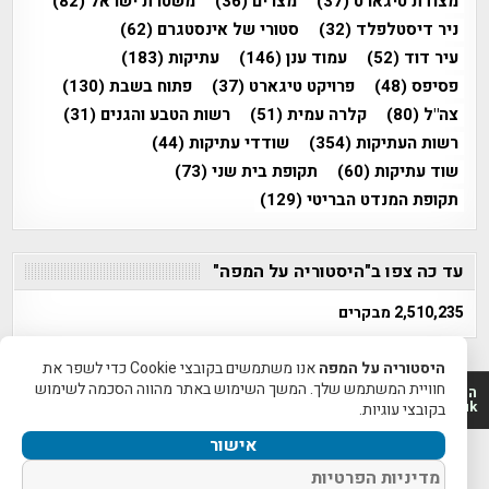
מצודת טיגארט
(37)
מצרים
(36)
משטרת ישראל
(82)
ניר דיסטלפלד
(32)
סטורי של אינסטגרם
(62)
עיר דוד
(52)
עמוד ענן
(146)
עתיקות
(183)
פסיפס
(48)
פרויקט טיגארט
(37)
פתוח בשבת
(130)
צה"ל
(80)
קלרה עמית
(51)
רשות הטבע והגנים
(31)
רשות העתיקות
(354)
שודדי עתיקות
(44)
שוד עתיקות
(60)
תקופת בית שני
(73)
תקופת המנדט הבריטי
(129)
עד כה צפו ב"היסטוריה על המפה"
2,510,235 מבקרים
היסטוריה על המפה
אנו משתמשים בקובצי Cookie כדי לשפר את
חוויית המשתמש שלך. המשך השימוש באתר מהווה הסכמה לשימוש
היסטוריה על המפה 2011-2026 | פרוייקט טיגארט 2012-2026|
www.mapah.co.il | www.tegart.uk
בקובצי עוגיות.
אישור
מדיניות הפרטיות