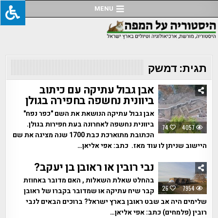
Ski
MENU
t
conten
תגית:
דמשק
אבן גבול עתיקה עם כיתוב
ביוונית נחשפה בחפירה בגולן
אבן גבול עתיקה הנושאת את השם "כפר נפח"
ביוונית נחשפה לאחרונה בעת חפירות בגולן.
74
4057
הכתובת מתוארכת כבת 1700 שנה מציגה את שם
היישוב שניתן לו עוד מאז. כתב: אפי אליאן…
נבי רובין או ראובן בן יעקב?
בהחלט שאלת השאלות , האם מדובר באחוזת
26
7954
קבר שיח עתיקה או שמדובר בקברו של ראובן
שלימים היה אב שבט ראובן בארץ ישראל? ברוכים הבאים לנבי
רובין (פלמחים) כתב: אפי אליאן…