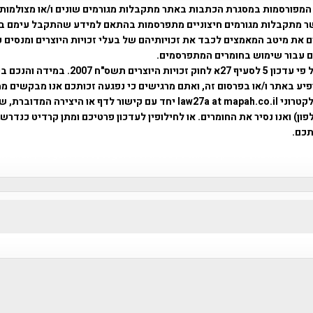
המפורסמות במסגרת הכתבות באתר מתקבלות מגורמים שונים ו/או מצולמות
ר מתקבלות מגורמים חיצוניים מתפרסמות בהתאם למידע שהתקבל עימם ב
 את מיטב המאמצים לכבד את זכויותיהם של בעלי זכויות היוצרים ומנסים 
ים עבור שימוש בחומרים המתפרסמים.
השימוש נעשה על פי עדכון 5 לסעיף 27א לחוק זכויות היוצרים ת
פיע באתר ו/או בפרסום זה, ואתם מרגישים כי נפגעה זכותכם אנו מבקשים ממ
באמצעות דואר אלקטרוני law27a at mapah.co.il יחד עם קישור לדף או היצירה המדו
ון) ואנו נסיר את החומרים. או לחילופין לעדכון פרטיכם ומתן קרדיט כנדרש 
כם.
פרוייקט טיגארט , Efi Elian , Tegart Fort , tegart fortress