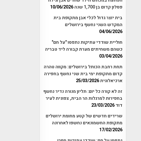
הפתעה במכתש הילד שהרים אבן וגילה
פסלון קדום בן 1,700 שנה
10/06/2026
בית יוצר גדול לכלי אבן מתקופת בית
המקדש השני נחשף בירושלים
04/06/2026
חוליית שודדי עתיקות נתפסו "על חם"
כשהם משחיתים מערת קבורה ליד טבריה
03/04/2026
תחת רחבת הכותל בירושלים: מקווה טהרה
קדום מתקופת ימי בית שני נחשף בחפירה
ארכיאלוגית
25/03/2026
זה לא קורה כל יום: תליון מנורה נדיר נחשף
בחפירות למרגלות הר הבית, צפונית לעיר
דוד
23/03/2026
שרידים חדשים של קטע מחומת ירושלים
מתקופת החשמונאים נחשפו לאחרונה
17/02/2026
נתפסו על חם: שודדי עתיקות חפרו