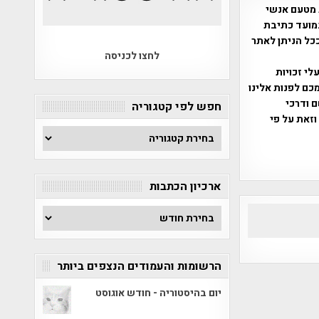
 מטעם אנשי
מועד כתיבת
ככל הניתן לאתר
לחצו לכניסה
שס"ח 2007. במידה והנכם בעלי זכויות
כם לפנות אלינו
ברת, שם ודרכי
חפש לפי קטגוריה
וזאת על פי
חפש
לפי
קטגוריה
ארכיון הכתבות
ארכיון
הכתבות
הרשומות והעמודים הנצפים ביותר
יום בהיסטוריה - חודש אוגוסט