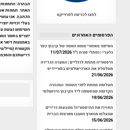
הבהרה:
התמונות 
האתר. תמונות אש
לחצו לכניסה לפרוייקט
הכתבה. אנו עושים
בעלי זכויות יוצר
הפרסומים האחרונים
יוצרים בחומר המו
הסיפור מאחורי מטוס הווטור של קיבוץ כפר
תקשורת (מייל/טלפ
גלעדי | נפתלי פורת ז"ל
11/07/2026
דרישתכם והסכמת
היסטוריה מתחת לרגליים | המערה הנדירה
אפי אליאן , היסטוריה על המפה , 
מטלטלת את הארכיאולוגים בפוריידיס
21/06/2026
תעלומה מתחת לפני השטח: המנהרה
הקדומה שנחשפה ליד הקיבוץ הירושלמי
19/06/2026
החזירו את ההיסטוריה! מטבעות נדירים
שנעלמו מהארץ הושבו מארצות הברית
15/06/2026