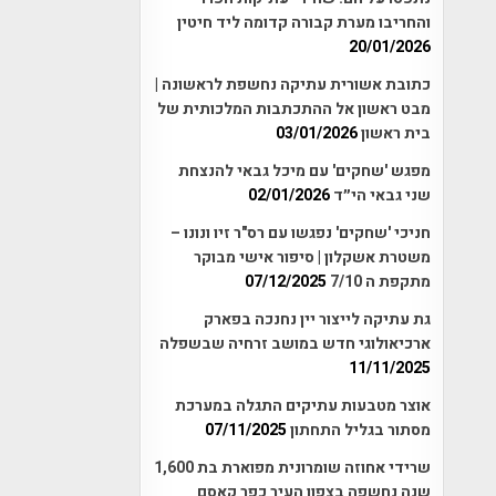
והחריבו מערת קבורה קדומה ליד חיטין
20/01/2026
כתובת אשורית עתיקה נחשפת לראשונה |
מבט ראשון אל ההתכתבות המלכותית של
בית ראשון
03/01/2026
מפגש 'שחקים' עם מיכל גבאי להנצחת
שני גבאי הי״ד
02/01/2026
חניכי 'שחקים' נפגשו עם רס"ר זיו ונונו –
משטרת אשקלון | סיפור אישי מבוקר
מתקפת ה 7/10
07/12/2025
גת עתיקה לייצור יין נחנכה בפארק
ארכיאולוגי חדש במושב זרחיה שבשפלה
11/11/2025
אוצר מטבעות עתיקים התגלה במערכת
מסתור בגליל התחתון
07/11/2025
שרידי אחוזה שומרונית מפוארת בת 1,600
שנה נחשפה בצפון העיר כפר קאסם