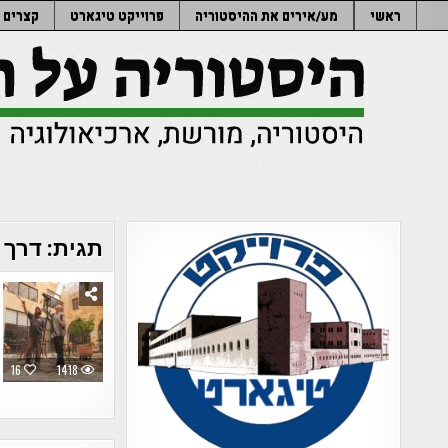
Ski
ראשי
מע/אירים את ההיסטוריה
פרוייקט טיגארט
קצרים
t
conten
תגית:
דרך 
16
1418