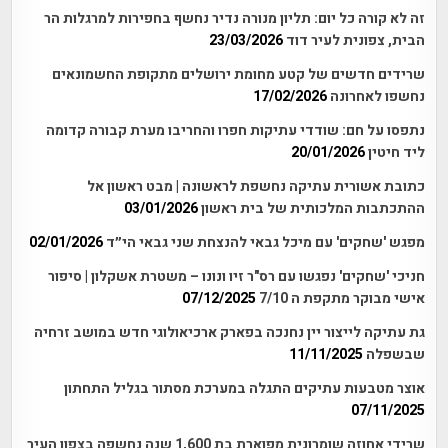
זה לא קורה כל יום: תליון מנורה נדיר נחשף בחפירות למרגלות הר
הבית, צפונית לעיר דוד
23/03/2026
שרידים חדשים של קטע מחומת ירושלים מתקופת החשמונאים
נחשפו לאחרונה
17/02/2026
נתפסו על חם: שודדי עתיקות חפרו והחריבו מערת קבורה קדומה
ליד חיטין
20/01/2026
כתובת אשורית עתיקה נחשפת לראשונה | מבט ראשון אל
ההתכתבות המלכותית של בית ראשון
03/01/2026
מפגש 'שחקים' עם מיכל גבאי להנצחת שני גבאי הי״ד
02/01/2026
חניכי 'שחקים' נפגשו עם רס"ר זיו ונונו – משטרת אשקלון | סיפור
אישי מבוקר מתקפת ה 7/10
07/12/2025
גת עתיקה לייצור יין נחנכה בפארק ארכיאולוגי חדש במושב זרחיה
שבשפלה
11/11/2025
אוצר מטבעות עתיקים התגלה במערכת מסתור בגליל התחתון
07/11/2025
שרידי אחוזה שומרונית מפוארת בת 1,600 שנה נחשפה בצפון העיר