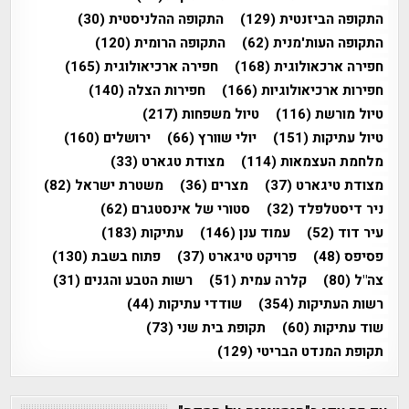
התקופה הביזנטית
(129)
התקופה ההלניסטית
(30)
התקופה העות'מנית
(62)
התקופה הרומית
(120)
חפירה ארכאולוגית
(168)
חפירה ארכיאולוגית
(165)
חפירות ארכיאולוגיות
(166)
חפירות הצלה
(140)
טיול מורשת
(116)
טיול משפחות
(217)
טיול עתיקות
(151)
יולי שוורץ
(66)
ירושלים
(160)
מלחמת העצמאות
(114)
מצודת טגארט
(33)
מצודת טיגארט
(37)
מצרים
(36)
משטרת ישראל
(82)
ניר דיסטלפלד
(32)
סטורי של אינסטגרם
(62)
עיר דוד
(52)
עמוד ענן
(146)
עתיקות
(183)
פסיפס
(48)
פרויקט טיגארט
(37)
פתוח בשבת
(130)
צה"ל
(80)
קלרה עמית
(51)
רשות הטבע והגנים
(31)
רשות העתיקות
(354)
שודדי עתיקות
(44)
שוד עתיקות
(60)
תקופת בית שני
(73)
תקופת המנדט הבריטי
(129)