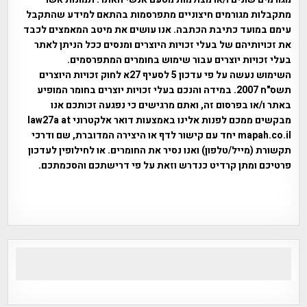
מתקבלות מגורמים חיצוניים מתפרסמות בהתאם למידע שהתקבל
עימם במועד כתיבת הכתבה. אנו עושים את מיטב המאמצים לכבד
את זכויותיהם של בעלי זכויות היוצרים ומנסים ככל הניתן לאתר
בעלי זכויות יוצרים עבור שימוש בחומרים המתפרסמים.
השימוש נעשה על פי עדכון 5 לסעיף 27א לחוק זכויות היוצרים
תשס"ח 2007. במידה והנכם בעלי זכויות יוצרים בחומר המופיע
באתר ו/או בפרסום זה, ואתם מרגישים כי נפגעה זכותכם אנו
מבקשים ממכם לפנות אלינו באמצעות דואר אלקטרוני law27a at
mapah.co.il יחד עם קישור לדף או היצירה המדוברת, שם ודרכי
תקשורת (מייל/טלפון) ואנו נסיר את החומרים. או לחילופין לעדכון
פרטיכם ומתן קרדיט כנדרש וזאת על פי דרישתכם והסכמתכם.
אפי אליאן , היסטוריה על המפה , פרוייקט טיגארט , Efi Elian ,
Tegart Fort , tegart fortress