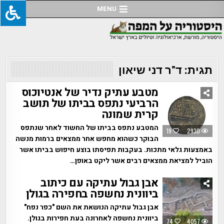
Ski
MENU
t
conten
תגית:
ד"ר דני שיאון
מטבע עתיק נדיר של אנטיוכוס
הרביעי נתפס בביתו של תושב
קרית שמונה
המטבע נתפס בביתו של החשוד לאחר שנתפס
19
2930
הבוקר כשהוא מחפש אחר ממצאים ברמות מנשה
באמצעות גלאי מתכות. בעקבות תפיסתו בוצע חיפוש בביתו אשר
הוביל למציאת ממצאים רבים אשר ליקט באופן…
אבן גבול עתיקה עם כיתוב
ביוונית נחשפה בחפירה בגולן
אבן גבול עתיקה הנושאת את השם "כפר נפח"
ביוונית נחשפה לאחרונה בעת חפירות בגולן.
74
4057