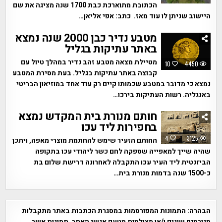
הכתובת מתוארכת כבת 1700 שנה מציגה את שם
היישוב שניתן לו עוד מאז. כתב: אפי אליאן…
מטבע נדיר כבן 2000 שנה נמצא
באתר עתיקות בגליל
מטיילת מצאה מטבע זהב נדיר במהלך טיול עם
10
4450
קבוצה באתר עתיקות בגליל. בעת מסירת המטבע
נמצא כי מדובר במטבע שכמותו קיים רק עוד אחד במוזיאון הבריטי
באנגליה. רשות העתיקות בירכו…
חותם מנורת בית המקדש נמצא
בחפירות ליד עכו
4
3125
החותם הזעיר שימש להחתמת מוצרי מאפה, ויתכן
שהיה שייך למאפייה שספקה לחם כשר ליהודי עכו בתקופה
הביזנטית ליד העיר עכו התקבלה לאחרונה דרישת שלום בת
כ-1500 שנה בדמות מנורת בית…
הבהרה:
התמונות המפורסמות במסגרת הכתבות באתר מתקבלות
מגורמים שונים ו/או מצולמות מטעם אנשי האתר. תמונות אשר