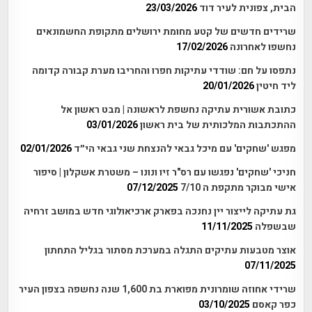
הבית, צפונית לעיר דוד
23/03/2026
שרידים חדשים של קטע מחומת ירושלים מתקופת החשמונאים
נחשפו לאחרונה
17/02/2026
נתפסו על חם: שודדי עתיקות חפרו והחריבו מערת קבורה קדומה
ליד חיטין
20/01/2026
כתובת אשורית עתיקה נחשפת לראשונה | מבט ראשון אל
ההתכתבות המלכותית של בית ראשון
03/01/2026
מפגש 'שחקים' עם מיכל גבאי להנצחת שני גבאי הי״ד
02/01/2026
חניכי 'שחקים' נפגשו עם רס"ר זיו ונונו – משטרת אשקלון | סיפור
אישי מבוקר מתקפת ה 7/10
07/12/2025
גת עתיקה לייצור יין נחנכה בפארק ארכיאולוגי חדש במושב זרחיה
שבשפלה
11/11/2025
אוצר מטבעות עתיקים התגלה במערכת מסתור בגליל התחתון
07/11/2025
שרידי אחוזה שומרונית מפוארת בת 1,600 שנה נחשפה בצפון העיר
כפר קאסם
03/10/2025