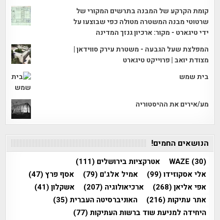
קומת הקרקע של המבנה בתרשים המקורי של
שרטוטי מבנה המשטרה מטולה כפי שבוצעו על
ידי טיגארט - מקור: ארכיון גנזך המדינה
המפלצת שעל הגבעה - משטרת עירק סווידאן |
מצודת יואב | פרוייקט טיגארט
בית שמש
מע/אירים את ההיסטוריה
הנושאים החמים!
(30)
WAZE
אטרקציות בירושלים
(111)
אלי אסקוזידו
(99)
אמיל אלג'ם
(79)
אסף פרץ
(47)
אפי אליאן
(268)
ארכיאולוגיה
(207)
אשקלון
(41)
אתר עתיקות
(216)
האוניברסיטה העברית
(35)
היחידה למניעת שוד ברשות העתיקות
(77)