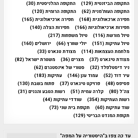
התקופה הביזנטית
(129)
התקופה ההלניסטית
(30)
התקופה העות'מנית
(62)
התקופה הרומית
(120)
חפירה ארכאולוגית
(168)
חפירה ארכיאולוגית
(165)
חפירות ארכיאולוגיות
(166)
חפירות הצלה
(140)
טיול מורשת
(116)
טיול משפחות
(217)
טיול עתיקות
(151)
יולי שוורץ
(66)
ירושלים
(160)
מלחמת העצמאות
(114)
מצודת טגארט
(33)
מצודת טיגארט
(37)
מצרים
(36)
משטרת ישראל
(82)
ניר דיסטלפלד
(32)
סטורי של אינסטגרם
(62)
עיר דוד
(52)
עמוד ענן
(146)
עתיקות
(183)
פסיפס
(48)
פרויקט טיגארט
(37)
פתוח בשבת
(130)
צה"ל
(80)
קלרה עמית
(51)
רשות הטבע והגנים
(31)
רשות העתיקות
(354)
שודדי עתיקות
(44)
שוד עתיקות
(60)
תקופת בית שני
(73)
תקופת המנדט הבריטי
(129)
עד כה צפו ב"היסטוריה על המפה"