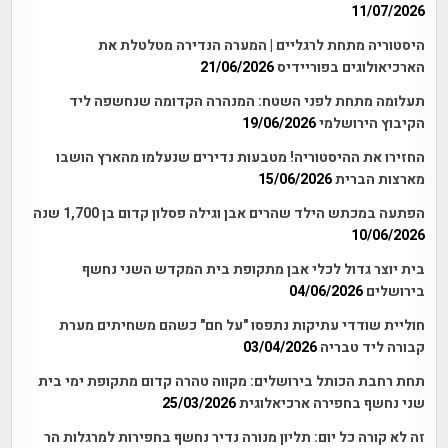
11/07/2026
היסטוריה מתחת לרגליים | המערה הנדירה מטלטלת את
הארכיאולוגים בפוריידיס
21/06/2026
תעלומה מתחת לפני השטח: המנהרה הקדומה שנחשפה ליד
הקיבוץ הירושלמי
19/06/2026
החזירו את ההיסטוריה! מטבעות נדירים שנעלמו מהארץ הושבו
מארצות הברית
15/06/2026
הפתעה במכתש הילד שהרים אבן וגילה פסלון קדום בן 1,700 שנה
10/06/2026
בית יוצר גדול לכלי אבן מתקופת בית המקדש השני נחשף
בירושלים
04/06/2026
חוליית שודדי עתיקות נתפסו "על חם" כשהם משחיתים מערת
קבורה ליד טבריה
03/04/2026
תחת רחבת הכותל בירושלים: מקווה טהרה קדום מתקופת ימי בית
שני נחשף בחפירה ארכיאלוגית
25/03/2026
זה לא קורה כל יום: תליון מנורה נדיר נחשף בחפירות למרגלות הר