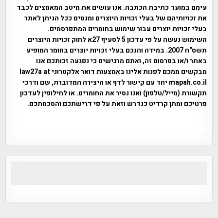
עימם במועד כתיבת הכתבה. אנו עושים את מיטב המאמצים לכבד
את זכויותיהם של בעלי זכויות היוצרים ומנסים ככל הניתן לאתר
בעלי זכויות יוצרים עבור שימוש בחומרים המתפרסמים.
השימוש נעשה על פי עדכון 5 לסעיף 27א לחוק זכויות היוצרים
תשס"ח 2007. במידה והנכם בעלי זכויות יוצרים בחומר המופיע
באתר ו/או בפרסום זה, ואתם מרגישים כי נפגעה זכותכם אנו
מבקשים ממכם לפנות אלינו באמצעות דואר אלקטרוני law27a at
mapah.co.il יחד עם קישור לדף או היצירה המדוברת, שם ודרכי
תקשורת (מייל/טלפון) ואנו נסיר את החומרים. או לחילופין לעדכון
פרטיכם ומתן קרדיט כנדרש וזאת על פי דרישתכם והסכמתכם.
אפי אליאן , היסטוריה על המפה , פרוייקט טיגארט , Efi Elian ,
Tegart Fort , tegart fortress