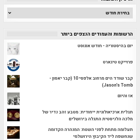
ארכיון
הכתבות
הרשומות והעמודים הנצפים ביותר
יום בהיסטוריה - חודש אוגוסט
פרוייקט טיגארט
קבר שודד הים מרחוב אלפסי 10 (קבר יאסון -
Jason’s Tomb)
אז והיום
תגלית ארכיאולוגית ייחודית: מטבע זהב נדיר של
מלכה הלניסטית התגלה בירושלים
תעלומה מתחת לפני השטח: המנהרה הקדומה
שנחשפה ליד הקיבוץ הירושלמי