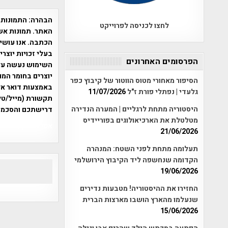
הבהרה:
התמונות 
לחצו לכניסה לפרוייקט
האתר. תמונות אש
הכתבה. אנו עושים
בעלי זכויות יוצר
הפרסומים האחרונים
יוצרים בחומר המו
הסיפור מאחורי מטוס הווטור של קיבוץ כפר
גלעדי | נפתלי פורת ז"ל
11/07/2026
תקשורת (מייל/טלפ
היסטוריה מתחת לרגליים | המערה הנדירה
דרישתכם והסכמת
מטלטלת את הארכיאולוגים בפוריידיס
אפי אליאן , היסטוריה על המפה , 
21/06/2026
תעלומה מתחת לפני השטח: המנהרה
הקדומה שנחשפה ליד הקיבוץ הירושלמי
19/06/2026
החזירו את ההיסטוריה! מטבעות נדירים
שנעלמו מהארץ הושבו מארצות הברית
15/06/2026