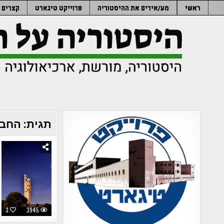
Ski
ראשי
מע/אירים את ההיסטוריה
פרוייקט טיגארט
קצרים
t
conten
תגית:
החבר
3
3945