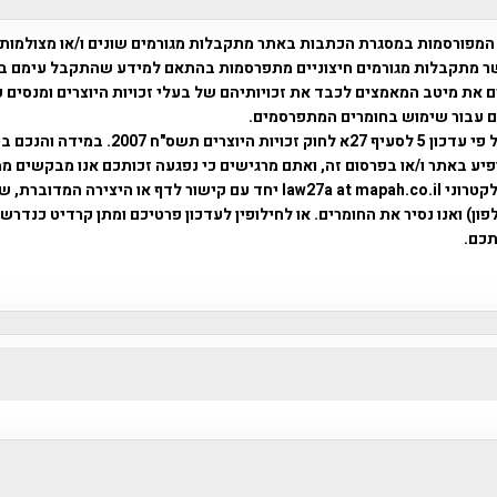
המפורסמות במסגרת הכתבות באתר מתקבלות מגורמים שונים ו/או מצולמות
ר מתקבלות מגורמים חיצוניים מתפרסמות בהתאם למידע שהתקבל עימם ב
 את מיטב המאמצים לכבד את זכויותיהם של בעלי זכויות היוצרים ומנסים 
ים עבור שימוש בחומרים המתפרסמים.
השימוש נעשה על פי עדכון 5 לסעיף 27א לחוק זכויות היוצרים ת
פיע באתר ו/או בפרסום זה, ואתם מרגישים כי נפגעה זכותכם אנו מבקשים ממ
באמצעות דואר אלקטרוני law27a at mapah.co.il יחד עם קישור לדף או היצירה המדו
ון) ואנו נסיר את החומרים. או לחילופין לעדכון פרטיכם ומתן קרדיט כנדרש 
כם.
פרוייקט טיגארט , Efi Elian , Tegart Fort , tegart fortress