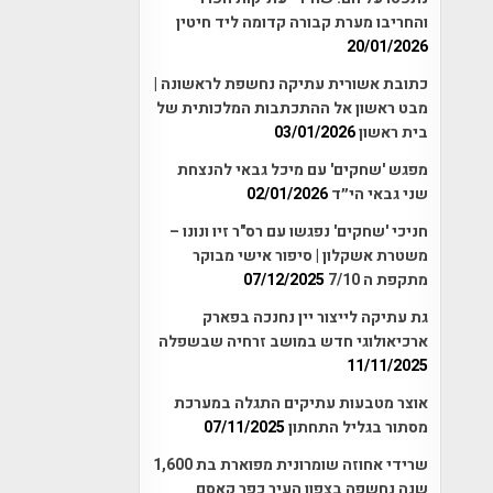
והחריבו מערת קבורה קדומה ליד חיטין
20/01/2026
כתובת אשורית עתיקה נחשפת לראשונה |
מבט ראשון אל ההתכתבות המלכותית של
בית ראשון
03/01/2026
מפגש 'שחקים' עם מיכל גבאי להנצחת
שני גבאי הי״ד
02/01/2026
חניכי 'שחקים' נפגשו עם רס"ר זיו ונונו –
משטרת אשקלון | סיפור אישי מבוקר
מתקפת ה 7/10
07/12/2025
גת עתיקה לייצור יין נחנכה בפארק
ארכיאולוגי חדש במושב זרחיה שבשפלה
11/11/2025
אוצר מטבעות עתיקים התגלה במערכת
מסתור בגליל התחתון
07/11/2025
שרידי אחוזה שומרונית מפוארת בת 1,600
שנה נחשפה בצפון העיר כפר קאסם