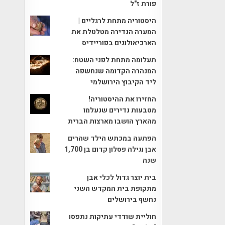
פורת ז"ל
היסטוריה מתחת לרגליים |
המערה הנדירה מטלטלת את
הארכיאולוגים בפוריידיס
תעלומה מתחת לפני השטח:
המנהרה הקדומה שנחשפה
ליד הקיבוץ הירושלמי
החזירו את ההיסטוריה!
מטבעות נדירים שנעלמו
מהארץ הושבו מארצות הברית
הפתעה במכתש הילד שהרים
אבן וגילה פסלון קדום בן 1,700
שנה
בית יוצר גדול לכלי אבן
מתקופת בית המקדש השני
נחשף בירושלים
חוליית שודדי עתיקות נתפסו