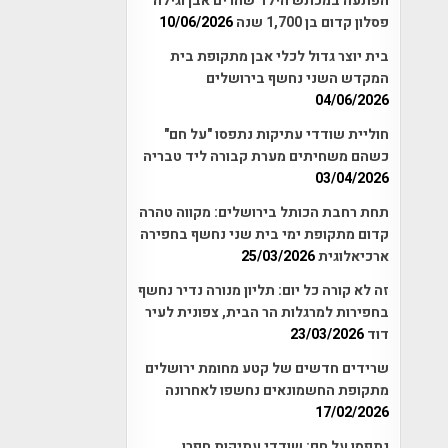
הפתעה במכתש הילד שהרים אבן וגילה
פסלון קדום בן 1,700 שנה
10/06/2026
בית יוצר גדול לכלי אבן מתקופת בית
המקדש השני נחשף בירושלים
04/06/2026
חוליית שודדי עתיקות נתפסו "על חם"
כשהם משחיתים מערת קבורה ליד טבריה
03/04/2026
תחת רחבת הכותל בירושלים: מקווה טהרה
קדום מתקופת ימי בית שני נחשף בחפירה
ארכיאלוגית
25/03/2026
זה לא קורה כל יום: תליון מנורה נדיר נחשף
בחפירות למרגלות הר הבית, צפונית לעיר
דוד
23/03/2026
שרידים חדשים של קטע מחומת ירושלים
מתקופת החשמונאים נחשפו לאחרונה
17/02/2026
נתפסו על חם: שודדי עתיקות חפרו