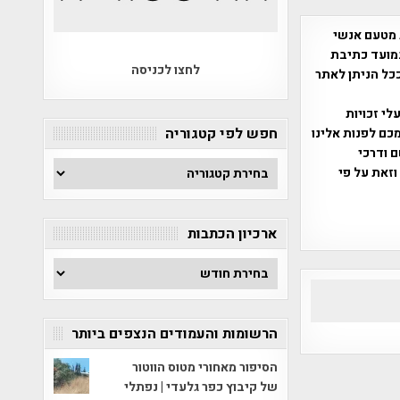
 מטעם אנשי
מועד כתיבת
לחצו לכניסה
ככל הניתן לאתר
שס"ח 2007. במידה והנכם בעלי זכויות
חפש לפי קטגוריה
כם לפנות אלינו
ברת, שם ודרכי
חפש
וזאת על פי
לפי
קטגוריה
ארכיון הכתבות
ארכיון
הכתבות
הרשומות והעמודים הנצפים ביותר
הסיפור מאחורי מטוס הווטור
של קיבוץ כפר גלעדי | נפתלי