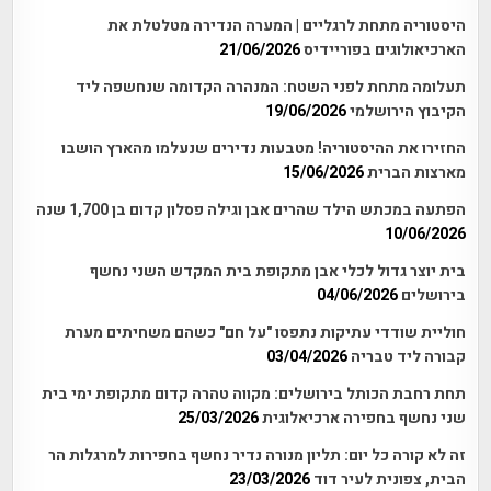
היסטוריה מתחת לרגליים | המערה הנדירה מטלטלת את
הארכיאולוגים בפוריידיס
21/06/2026
תעלומה מתחת לפני השטח: המנהרה הקדומה שנחשפה ליד
הקיבוץ הירושלמי
19/06/2026
החזירו את ההיסטוריה! מטבעות נדירים שנעלמו מהארץ הושבו
מארצות הברית
15/06/2026
הפתעה במכתש הילד שהרים אבן וגילה פסלון קדום בן 1,700 שנה
10/06/2026
בית יוצר גדול לכלי אבן מתקופת בית המקדש השני נחשף
בירושלים
04/06/2026
חוליית שודדי עתיקות נתפסו "על חם" כשהם משחיתים מערת
קבורה ליד טבריה
03/04/2026
תחת רחבת הכותל בירושלים: מקווה טהרה קדום מתקופת ימי בית
שני נחשף בחפירה ארכיאלוגית
25/03/2026
זה לא קורה כל יום: תליון מנורה נדיר נחשף בחפירות למרגלות הר
הבית, צפונית לעיר דוד
23/03/2026