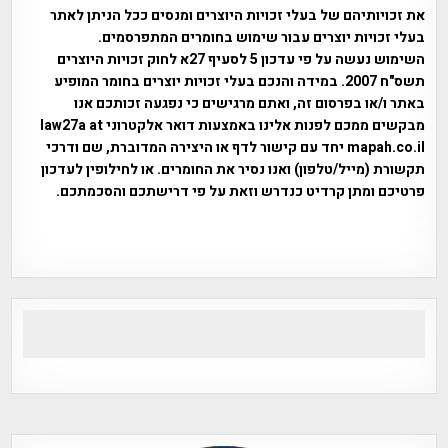
את זכויותיהם של בעלי זכויות היוצרים ומנסים ככל הניתן לאתר
בעלי זכויות יוצרים עבור שימוש בחומרים המתפרסמים.
השימוש נעשה על פי עדכון 5 לסעיף 27א לחוק זכויות היוצרים
תשס"ח 2007. במידה והנכם בעלי זכויות יוצרים בחומר המופיע
באתר ו/או בפרסום זה, ואתם מרגישים כי נפגעה זכותכם אנו
מבקשים ממכם לפנות אלינו באמצעות דואר אלקטרוני law27a at
mapah.co.il יחד עם קישור לדף או היצירה המדוברת, שם ודרכי
תקשורת (מייל/טלפון) ואנו נסיר את החומרים. או לחילופין לעדכון
פרטיכם ומתן קרדיט כנדרש וזאת על פי דרישתכם והסכמתכם.
אפי אליאן , היסטוריה על המפה , פרוייקט טיגארט , Efi Elian ,
Tegart Fort , tegart fortress