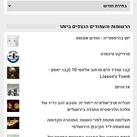
ארכיון
הכתבות
הרשומות והעמודים הנצפים ביותר
יום בהיסטוריה - חודש אוגוסט
פרוייקט טיגארט
קבר שודד הים מרחוב אלפסי 10 (קבר יאסון -
Jason’s Tomb)
אז והיום
תגלית ארכיאולוגית ייחודית: מטבע זהב נדיר של
מלכה הלניסטית התגלה בירושלים
תעלומה מתחת לפני השטח: המנהרה הקדומה
שנחשפה ליד הקיבוץ הירושלמי