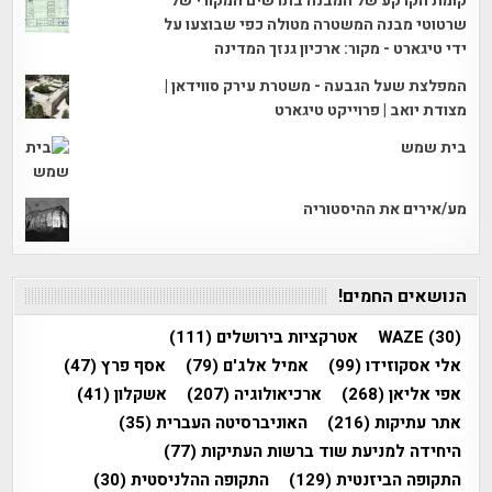
קומת הקרקע של המבנה בתרשים המקורי של
שרטוטי מבנה המשטרה מטולה כפי שבוצעו על
ידי טיגארט - מקור: ארכיון גנזך המדינה
המפלצת שעל הגבעה - משטרת עירק סווידאן |
מצודת יואב | פרוייקט טיגארט
בית שמש
מע/אירים את ההיסטוריה
הנושאים החמים!
(30)
WAZE
אטרקציות בירושלים
(111)
אלי אסקוזידו
(99)
אמיל אלג'ם
(79)
אסף פרץ
(47)
אפי אליאן
(268)
ארכיאולוגיה
(207)
אשקלון
(41)
אתר עתיקות
(216)
האוניברסיטה העברית
(35)
היחידה למניעת שוד ברשות העתיקות
(77)
התקופה הביזנטית
(129)
התקופה ההלניסטית
(30)