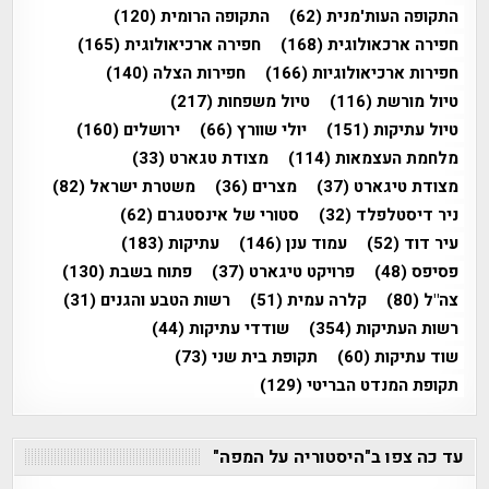
התקופה העות'מנית
(62)
התקופה הרומית
(120)
חפירה ארכאולוגית
(168)
חפירה ארכיאולוגית
(165)
חפירות ארכיאולוגיות
(166)
חפירות הצלה
(140)
טיול מורשת
(116)
טיול משפחות
(217)
טיול עתיקות
(151)
יולי שוורץ
(66)
ירושלים
(160)
מלחמת העצמאות
(114)
מצודת טגארט
(33)
מצודת טיגארט
(37)
מצרים
(36)
משטרת ישראל
(82)
ניר דיסטלפלד
(32)
סטורי של אינסטגרם
(62)
עיר דוד
(52)
עמוד ענן
(146)
עתיקות
(183)
פסיפס
(48)
פרויקט טיגארט
(37)
פתוח בשבת
(130)
צה"ל
(80)
קלרה עמית
(51)
רשות הטבע והגנים
(31)
רשות העתיקות
(354)
שודדי עתיקות
(44)
שוד עתיקות
(60)
תקופת בית שני
(73)
תקופת המנדט הבריטי
(129)
עד כה צפו ב"היסטוריה על המפה"