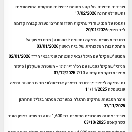
שרידים חדשים של קטע מחומת ירושלים מתקופת החשמונאים
נחשפו לאחרונה
17/02/2026
נתפסו על חם: שודדי עתיקות חפרו והחריבו מערת קבורה קדומה
ליד חיטין
20/01/2026
כתובת אשורית עתיקה נחשפת לראשונה | מבט ראשון אל
ההתכתבות המלכותית של בית ראשון
03/01/2026
מפגש 'שחקים' עם מיכל גבאי להנצחת שני גבאי הי״ד
02/01/2026
חניכי 'שחקים' נפגשו עם רס"ר זיו ונונו – משטרת אשקלון | סיפור
אישי מבוקר מתקפת ה 7/10
07/12/2025
גת עתיקה לייצור יין נחנכה בפארק ארכיאולוגי חדש במושב זרחיה
שבשפלה
11/11/2025
אוצר מטבעות עתיקים התגלה במערכת מסתור בגליל התחתון
07/11/2025
שרידי אחוזה שומרונית מפוארת בת 1,600 שנה נחשפה בצפון העיר
כפר קאסם
03/10/2025